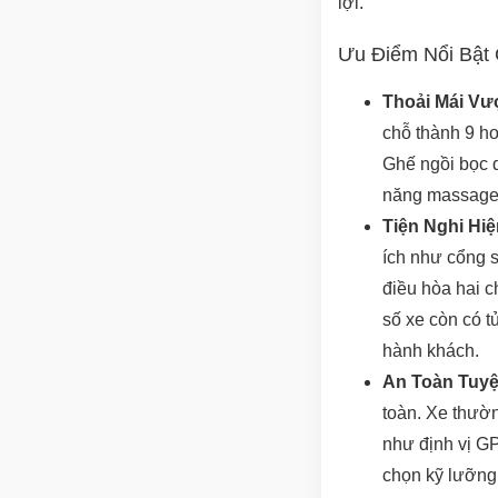
lợi.
Ưu Điểm Nổi Bật 
Thoải Mái Vượ
chỗ thành 9 ho
Ghế ngồi bọc d
năng massage, 
Tiện Nghi Hiệ
ích như cổng 
điều hòa hai c
số xe còn có t
hành khách.
An Toàn Tuyệ
toàn. Xe thườn
như định vị GP
chọn kỹ lưỡng,