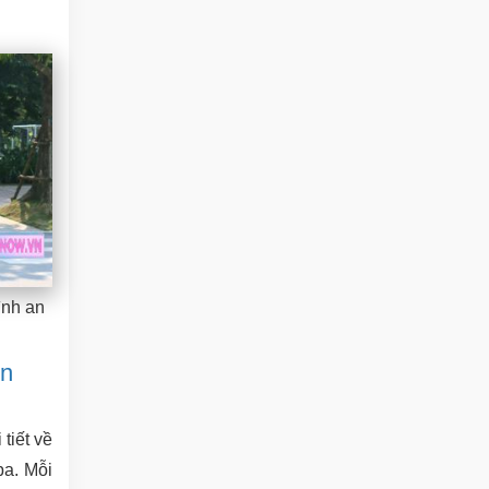
ình an
ện
tiết về
pa. Mỗi