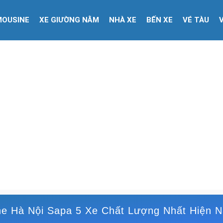
MOUSINE
XE GIƯỜNG NẰM
NHÀ XE
BẾN XE
VÉ TÀU
ne Hà Nội Sapa 5 Xe Chất Lượng Nhất Hiện N