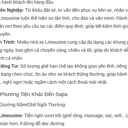
a hành khách lên hàng đầu.
ên Nghiệp:
Từ khâu đặt vé, tư vấn đến phục vụ trên xe, nhân v
imousine luôn thể hiện sự tận tình, chu đáo và văn minh. Hàn
ận nơi theo yêu cầu tại các điểm quy định, giúp tiết kiệm thời gi
huyển.
h Trình:
Nhiều nhà xe Limousine cung cấp đa dạng các khung 
g ngày, bao gồm cả chuyến sáng, chiều và tối, giúp du khách d
ình cá nhân.
iêng Tư:
Số lượng ghế hạn chế tạo không gian yên tĩnh, riêng 
h trạng chen chúc, ồn ào như xe khách thông thường, giúp hành
c, nghỉ ngơi hoặc ngắm cảnh một cách thoải mái nhất.
 Phương Tiện Khác Đến Sapa
h Giường Nằm/Ghế Ngồi Thường:
Limousine:
Tiện nghi vượt trội (ghế rộng, massage, sạc, wifi…)
n toàn hơn, ít dừng đỗ dọc đường.