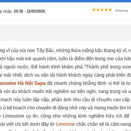
p nhập:
20:36 - 11/02/2026
5/5 bình chọn
ng vĩ của núi non Tây Bắc, những thửa ruộng bậc thang kỳ vĩ, 
khí hậu mát mẻ quanh năm, luôn là điểm đến trong mơ của hàn
và ngoài nước. Để hành trình khám phá “Thành phố trong sươ
ải mái nhất, dịch vụ vận tải hành khách ngày càng phát triển đ
mousine Hà Nội Sapa
đã nhanh chóng khẳng định vị thế là l
là với du khách muốn trải nghiệm sự tiện nghi, sang trọng và a
mạch này luôn tấp nập, phản ánh nhu cầu di chuyển cao cấp 
ấp ủ kế hoạch cho chuyến đi đáng nhớ này và mong muốn tìm h
 Limousine uy tín, cũng như những kinh nghiệm hữu ích để
ài viết chi tiết dưới đây từ
Limonow
chắc chắn sẽ là cẩm nan