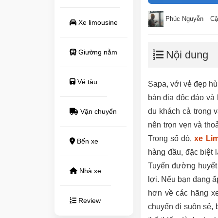
Phúc Nguyễn
Cậ
Xe limousine
Giường nằm
Nội dung
Vé tàu
Sapa, với vẻ đẹp hù
bản địa độc đáo và 
du khách cả trong 
Vận chuyển
nên trọn vẹn và tho
Trong số đó,
xe Li
Bến xe
hàng đầu, đặc biệt 
Tuyến đường huyết 
Nhà xe
lợi. Nếu bạn đang 
hơn về các hãng xe
Review
chuyến đi suôn sẻ, b