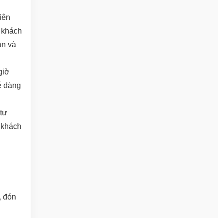
iên
h khách
an và
giờ
ễ dàng
tư
 khách
, đón