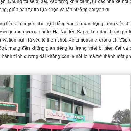
ạn. Chúng tôi sẽ đi sâu vào từng khía cạnh, từ các nhà xe nổi 
ọng, giúp bạn tự tin lựa chọn và tận hưởng chuyến đi.
g tiện di chuyển phù hợp đóng vai trò quan trọng trong việc đị
. Với quãng đường dài từ Hà Nội lên Sapa, kéo dài khoảng 5-6
i và tiện nghi là yếu tố then chốt. Xe Limousine không chỉ đáp
i, mang đến không gian riêng tư, trang thiết bị hiện đại và 
 hành trình đường dài không còn là nỗi lo mà trở thành một p