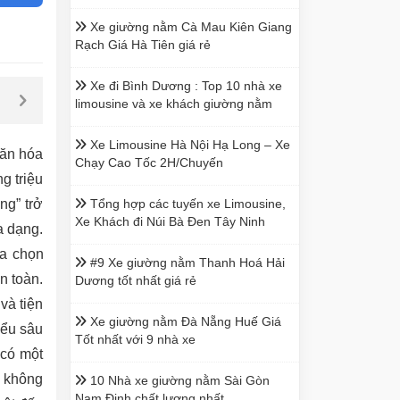
Xe giường nằm Cà Mau Kiên Giang
Rạch Giá Hà Tiên giá rẻ
Xe đi Bình Dương : Top 10 nhà xe
limousine và xe khách giường nằm
Xe Limousine Hà Nội Hạ Long – Xe
văn hóa
Chạy Cao Tốc 2H/Chuyến
g triệu
ng” trở
Tổng hợp các tuyến xe Limousine,
Xe Khách đi Núi Bà Đen Tây Ninh
a dạng.
ựa chọn
#9 Xe giường nằm Thanh Hoá Hải
n toàn.
Dương tốt nhất giá rẻ
và tiện
Xe giường nằm Đà Nẵng Huế Giá
iểu sâu
Tốt nhất với 9 nhà xe
 có một
g không
10 Nhà xe giường nằm Sài Gòn
Nam Định chất lượng nhất