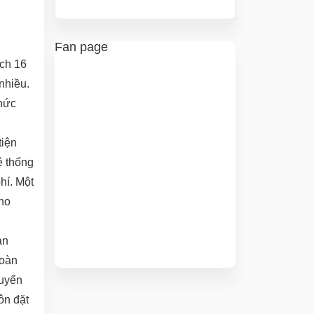
Fan page
ch 16
nhiều.
chức
tiện
ệ thống
hí. Một
cho
an
toàn
tuyển
ôn đặt