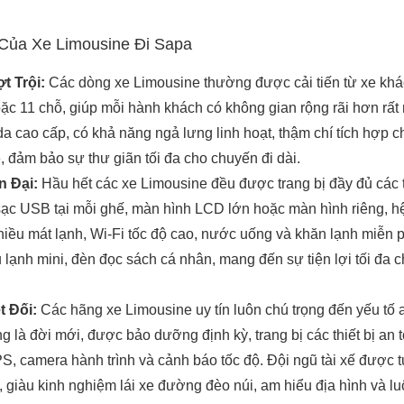
Của Xe Limousine Đi Sapa
t Trội:
Các dòng xe Limousine thường được cải tiến từ xe khá
ặc 11 chỗ, giúp mỗi hành khách có không gian rộng rãi hơn rất 
a cao cấp, có khả năng ngả lưng linh hoạt, thậm chí tích hợp 
đảm bảo sự thư giãn tối đa cho chuyến đi dài.
n Đại:
Hầu hết các xe Limousine đều được trang bị đầy đủ các 
sạc USB tại mỗi ghế, màn hình LCD lớn hoặc màn hình riêng, h
hiều mát lạnh, Wi-Fi tốc độ cao, nước uống và khăn lạnh miễn p
ủ lạnh mini, đèn đọc sách cá nhân, mang đến sự tiện lợi tối đa 
t Đối:
Các hãng xe Limousine uy tín luôn chú trọng đến yếu tố 
g là đời mới, được bảo dưỡng định kỳ, trang bị các thiết bị an 
S, camera hành trình và cảnh báo tốc độ. Đội ngũ tài xế được 
 giàu kinh nghiệm lái xe đường đèo núi, am hiểu địa hình và lu