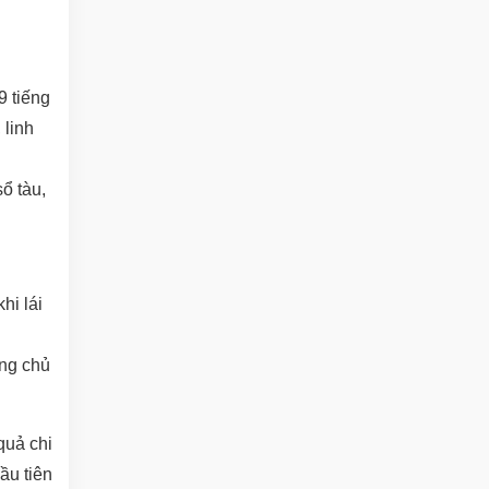
9 tiếng
 linh
ổ tàu,
hi lái
ông chủ
quả chi
ầu tiên