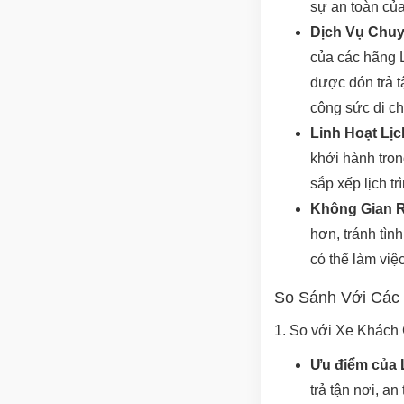
sự an toàn củ
Dịch Vụ Chuy
của các hãng L
được đón trả t
công sức di c
Linh Hoạt Lịc
khởi hành tron
sắp xếp lịch tr
Không Gian R
hơn, tránh tìn
có thể làm việ
So Sánh Với Các
1. So với Xe Khác
Ưu điểm của 
trả tận nơi, a