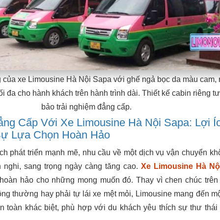
ng của xe Limousine Hà Nội Sapa với ghế ngả bọc da màu cam,
ối đa cho hành khách trên hành trình dài. Thiết kế cabin riêng t
bảo trải nghiệm đẳng cấp.
ẳng Cấp Với Xe Limousine Hà Nội Sapa: Lợi Í
 Sự Lựa Chọn Hoàn Hảo
ịch phát triển mạnh mẽ, nhu cầu về một dịch vụ vận chuyển kh
n nghi, sang trọng ngày càng tăng cao.
Xe Limousine Hà Nộ
ời hoàn hảo cho những mong muốn đó. Thay vì chen chúc trê
ông thường hay phải tự lái xe mệt mỏi, Limousine mang đến m
n toàn khác biệt, phù hợp với du khách yêu thích sự thư thái 