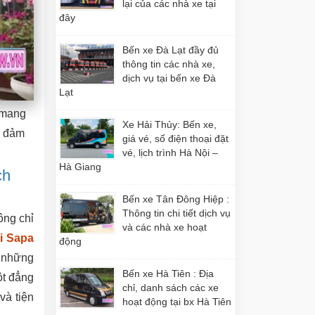
lại của các nhà xe tại
đây
Bến xe Đà Lạt đầy đủ
thông tin các nhà xe,
dịch vụ tại bến xe Đà
Lạt
 mang
Xe Hải Thủy: Bến xe,
ư đảm
giá vé, số điện thoại đặt
vé, lịch trình Hà Nội –
Hà Giang
ch
Bến xe Tân Đông Hiệp :
Thông tin chi tiết dịch vụ
ông chỉ
và các nhà xe hoạt
i Sapa
động
n những
Bến xe Hà Tiên : Địa
ột đẳng
chỉ, danh sách các xe
và tiện
hoạt động tại bx Hà Tiên