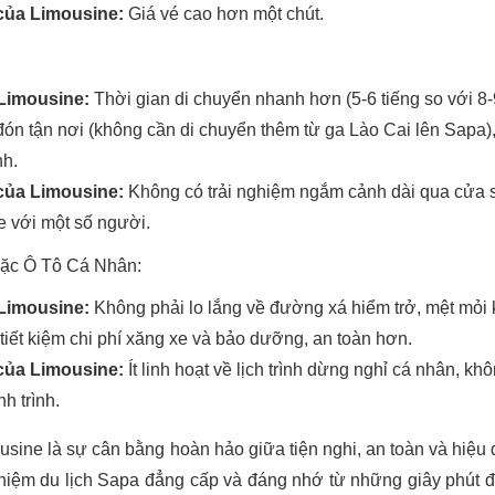
ủa Limousine:
Giá vé cao hơn một chút.
Limousine:
Thời gian di chuyển nhanh hơn (5-6 tiếng so với 8-
đón tận nơi (không cần di chuyển thêm từ ga Lào Cai lên Sapa),
nh.
ủa Limousine:
Không có trải nghiệm ngắm cảnh dài qua cửa s
xe với một số người.
oặc Ô Tô Cá Nhân:
Limousine:
Không phải lo lắng về đường xá hiểm trở, mệt mỏi k
tiết kiệm chi phí xăng xe và bảo dưỡng, an toàn hơn.
ủa Limousine:
Ít linh hoạt về lịch trình dừng nghỉ cá nhân, kh
h trình.
usine là sự cân bằng hoàn hảo giữa tiện nghi, an toàn và hiệu 
nghiệm du lịch Sapa đẳng cấp và đáng nhớ từ những giây phút đ