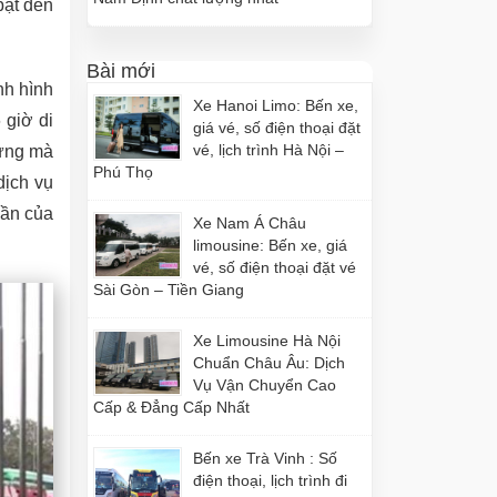
bật đến
Bài mới
nh hình
Xe Hanoi Limo: Bến xe,
 giờ di
giá vé, số điện thoại đặt
vé, lịch trình Hà Nội –
 ứng mà
Phú Thọ
dịch vụ
hần của
Xe Nam Á Châu
limousine: Bến xe, giá
vé, số điện thoại đặt vé
Sài Gòn – Tiền Giang
Xe Limousine Hà Nội
Chuẩn Châu Âu: Dịch
Vụ Vận Chuyển Cao
Cấp & Đẳng Cấp Nhất
Bến xe Trà Vinh : Số
điện thoại, lịch trình đi