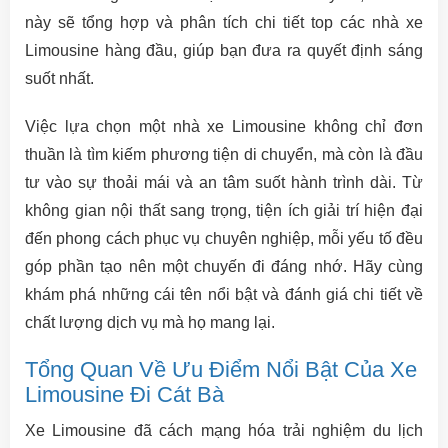
này sẽ tổng hợp và phân tích chi tiết top các nhà xe
Limousine hàng đầu, giúp bạn đưa ra quyết định sáng
suốt nhất.
Việc lựa chọn một nhà xe Limousine không chỉ đơn
thuần là tìm kiếm phương tiện di chuyển, mà còn là đầu
tư vào sự thoải mái và an tâm suốt hành trình dài. Từ
không gian nội thất sang trọng, tiện ích giải trí hiện đại
đến phong cách phục vụ chuyên nghiệp, mỗi yếu tố đều
góp phần tạo nên một chuyến đi đáng nhớ. Hãy cùng
khám phá những cái tên nổi bật và đánh giá chi tiết về
chất lượng dịch vụ mà họ mang lại.
Tổng Quan Về Ưu Điểm Nổi Bật Của Xe
Limousine Đi Cát Bà
Xe Limousine đã cách mạng hóa trải nghiệm du lịch