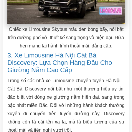
Chiếc xe Limousine Skybus màu đen bóng bẩy, nổi bật
trên đường phố với thiết kế sang trọng và hiện đại. Hứa
hẹn mang lại hành trình thoải mái, đẳng cấp.
3. Xe Limousine Hà Nội Cát Bà
Discovery: Lựa Chọn Hàng Đầu Cho
Giường Nằm Cao Cấp
Trong số các nhà xe Limousine chuyên tuyến Hà Nội –
Cát Bà, Discovery nổi bật như một thương hiệu uy tín,
đặc biệt với dòng xe giường nằm hiện đại, sang trọng
bậc nhất miền Bắc. Đối với những hành khách thường
xuyên di chuyển trên tuyến đường này, Discovery
không còn là cái tên xa lạ, mà là biểu tượng của sự
thoải mái và tiện nghi vượt trội.