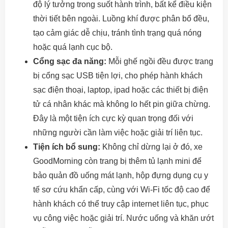
độ lý tưởng trong suốt hành trình, bất kể điều kiện
thời tiết bên ngoài. Luồng khí được phân bổ đều,
tạo cảm giác dễ chịu, tránh tình trạng quá nóng
hoặc quá lạnh cục bộ.
Cổng sạc đa năng:
Mỗi ghế ngồi đều được trang
bị cổng sạc USB tiện lợi, cho phép hành khách
sạc điện thoại, laptop, ipad hoặc các thiết bị điện
tử cá nhân khác mà không lo hết pin giữa chừng.
Đây là một tiện ích cực kỳ quan trọng đối với
những người cần làm việc hoặc giải trí liên tục.
Tiện ích bổ sung:
Không chỉ dừng lại ở đó, xe
GoodMorning còn trang bị thêm tủ lạnh mini để
bảo quản đồ uống mát lạnh, hộp đựng dụng cụ y
tế sơ cứu khẩn cấp, cùng với Wi-Fi tốc độ cao để
hành khách có thể truy cập internet liên tục, phục
vụ công việc hoặc giải trí. Nước uống và khăn ướt