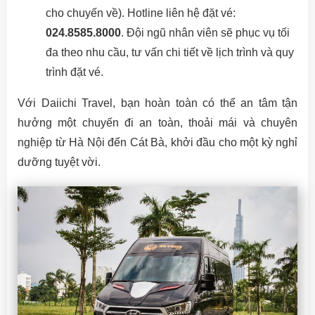
cho chuyến về). Hotline liên hệ đặt vé:
024.8585.8000
. Đội ngũ nhân viên sẽ phục vụ tối
đa theo nhu cầu, tư vấn chi tiết về lịch trình và quy
trình đặt vé.
Với Daiichi Travel, bạn hoàn toàn có thể an tâm tận
hưởng một chuyến đi an toàn, thoải mái và chuyên
nghiệp từ Hà Nội đến Cát Bà, khởi đầu cho một kỳ nghỉ
dưỡng tuyệt vời.