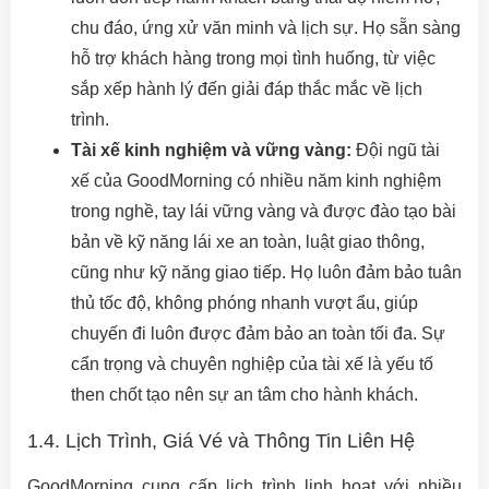
chu đáo, ứng xử văn minh và lịch sự. Họ sẵn sàng
hỗ trợ khách hàng trong mọi tình huống, từ việc
sắp xếp hành lý đến giải đáp thắc mắc về lịch
trình.
Tài xế kinh nghiệm và vững vàng:
Đội ngũ tài
xế của GoodMorning có nhiều năm kinh nghiệm
trong nghề, tay lái vững vàng và được đào tạo bài
bản về kỹ năng lái xe an toàn, luật giao thông,
cũng như kỹ năng giao tiếp. Họ luôn đảm bảo tuân
thủ tốc độ, không phóng nhanh vượt ẩu, giúp
chuyến đi luôn được đảm bảo an toàn tối đa. Sự
cẩn trọng và chuyên nghiệp của tài xế là yếu tố
then chốt tạo nên sự an tâm cho hành khách.
1.4. Lịch Trình, Giá Vé và Thông Tin Liên Hệ
GoodMorning cung cấp lịch trình linh hoạt với nhiều