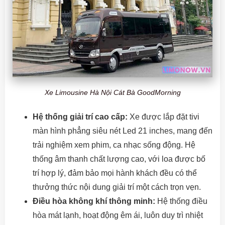
Xe Limousine Hà Nội Cát Bà GoodMorning
Hệ thống giải trí cao cấp:
Xe được lắp đặt tivi
màn hình phẳng siêu nét Led 21 inches, mang đến
trải nghiệm xem phim, ca nhạc sống động. Hệ
thống âm thanh chất lượng cao, với loa được bố
trí hợp lý, đảm bảo mọi hành khách đều có thể
thưởng thức nội dung giải trí một cách trọn vẹn.
Điều hòa không khí thông minh:
Hệ thống điều
hòa mát lạnh, hoạt động êm ái, luôn duy trì nhiệt