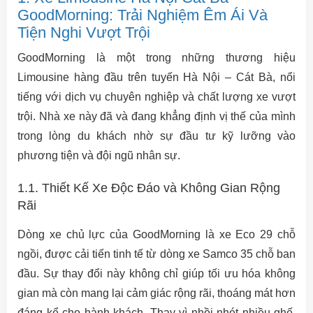
GoodMorning: Trải Nghiệm Êm Ái Và
Tiện Nghi Vượt Trội
GoodMorning là một trong những thương hiệu
Limousine hàng đầu trên tuyến Hà Nội – Cát Bà, nổi
tiếng với dịch vụ chuyên nghiệp và chất lượng xe vượt
trội. Nhà xe này đã và đang khẳng định vị thế của mình
trong lòng du khách nhờ sự đầu tư kỹ lưỡng vào
phương tiện và đội ngũ nhân sự.
1.1. Thiết Kế Xe Độc Đáo và Không Gian Rộng
Rãi
Dòng xe chủ lực của GoodMorning là xe Eco 29 chỗ
ngồi, được cải tiến tinh tế từ dòng xe Samco 35 chỗ ban
đầu. Sự thay đổi này không chỉ giúp tối ưu hóa không
gian mà còn mang lại cảm giác rộng rãi, thoáng mát hơn
đáng kể cho hành khách. Thay vì nhồi nhét nhiều ghế,