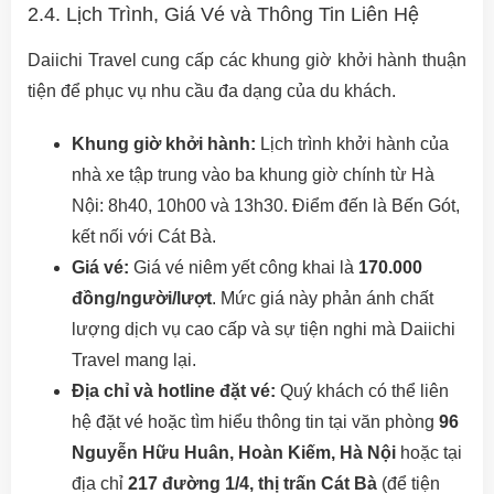
2.4. Lịch Trình, Giá Vé và Thông Tin Liên Hệ
Daiichi Travel cung cấp các khung giờ khởi hành thuận
tiện để phục vụ nhu cầu đa dạng của du khách.
Khung giờ khởi hành:
Lịch trình khởi hành của
nhà xe tập trung vào ba khung giờ chính từ Hà
Nội: 8h40, 10h00 và 13h30. Điểm đến là Bến Gót,
kết nối với Cát Bà.
Giá vé:
Giá vé niêm yết công khai là
170.000
đồng/người/lượt
. Mức giá này phản ánh chất
lượng dịch vụ cao cấp và sự tiện nghi mà Daiichi
Travel mang lại.
Địa chỉ và hotline đặt vé:
Quý khách có thể liên
hệ đặt vé hoặc tìm hiểu thông tin tại văn phòng
96
Nguyễn Hữu Huân, Hoàn Kiếm, Hà Nội
hoặc tại
địa chỉ
217 đường 1/4, thị trấn Cát Bà
(để tiện