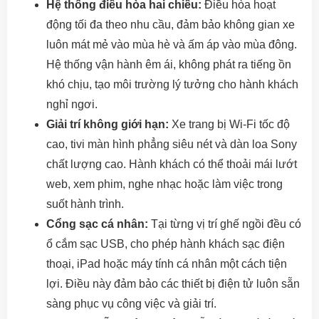
Hệ thống điều hòa hai chiều:
Điều hòa hoạt
động tối đa theo nhu cầu, đảm bảo không gian xe
luôn mát mẻ vào mùa hè và ấm áp vào mùa đông.
Hệ thống vận hành êm ái, không phát ra tiếng ồn
khó chịu, tạo môi trường lý tưởng cho hành khách
nghỉ ngơi.
Giải trí không giới hạn:
Xe trang bị Wi-Fi tốc độ
cao, tivi màn hình phẳng siêu nét và dàn loa Sony
chất lượng cao. Hành khách có thể thoải mái lướt
web, xem phim, nghe nhạc hoặc làm việc trong
suốt hành trình.
Cổng sạc cá nhân:
Tại từng vị trí ghế ngồi đều có
ổ cắm sạc USB, cho phép hành khách sạc điện
thoại, iPad hoặc máy tính cá nhân một cách tiện
lợi. Điều này đảm bảo các thiết bị điện tử luôn sẵn
sàng phục vụ công việc và giải trí.