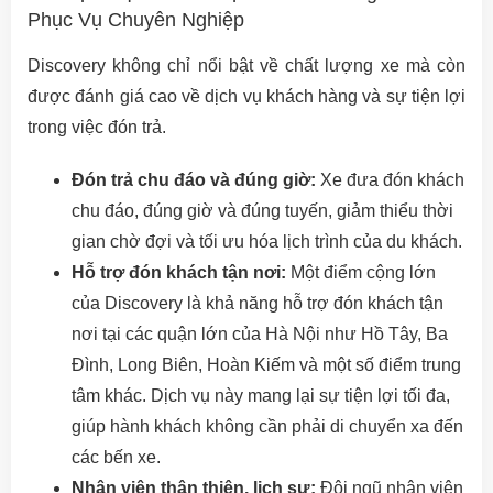
Phục Vụ Chuyên Nghiệp
Discovery không chỉ nổi bật về chất lượng xe mà còn
được đánh giá cao về dịch vụ khách hàng và sự tiện lợi
trong việc đón trả.
Đón trả chu đáo và đúng giờ:
Xe đưa đón khách
chu đáo, đúng giờ và đúng tuyến, giảm thiểu thời
gian chờ đợi và tối ưu hóa lịch trình của du khách.
Hỗ trợ đón khách tận nơi:
Một điểm cộng lớn
của Discovery là khả năng hỗ trợ đón khách tận
nơi tại các quận lớn của Hà Nội như Hồ Tây, Ba
Đình, Long Biên, Hoàn Kiếm và một số điểm trung
tâm khác. Dịch vụ này mang lại sự tiện lợi tối đa,
giúp hành khách không cần phải di chuyển xa đến
các bến xe.
Nhân viên thân thiện, lịch sự:
Đội ngũ nhân viên