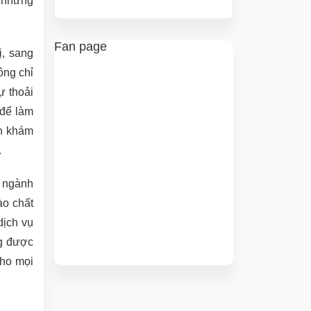
a những
Fan page
ị, sang
ông chỉ
ự thoải
 để làm
ốn khám
.
g ngành
ào chất
dịch vụ
ng được
cho mọi