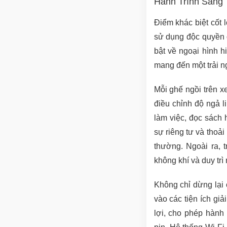
Hành Trình Sang
Điểm khác biệt cốt l
sử dụng độc quyền 
bật về ngoại hình h
mang đến một trải n
Mỗi ghế ngồi trên x
điều chỉnh độ ngả l
làm việc, đọc sách
sự riêng tư và thoải
thường. Ngoài ra, t
không khí và duy trì
Không chỉ dừng lại
vào các tiện ích giả
lợi, cho phép hành 