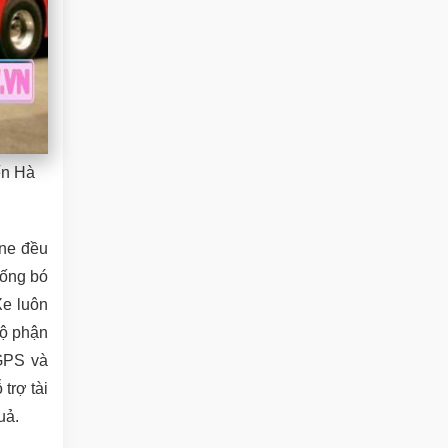
ến Hà
ine đều
hống bó
Xe luôn
bộ phận
 GPS và
trợ tài
uả.