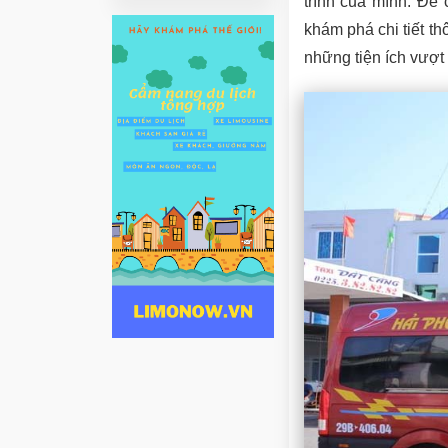
trình của mình. Để
khám phá chi tiết th
những tiện ích vượt 