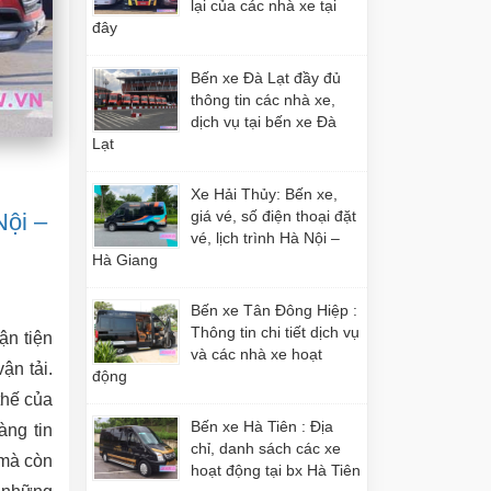
lại của các nhà xe tại
đây
Bến xe Đà Lạt đầy đủ
thông tin các nhà xe,
dịch vụ tại bến xe Đà
Lạt
Xe Hải Thủy: Bến xe,
giá vé, số điện thoại đặt
Nội –
vé, lịch trình Hà Nội –
Hà Giang
Bến xe Tân Đông Hiệp :
Thông tin chi tiết dịch vụ
ận tiện
và các nhà xe hoạt
ận tải.
động
thế của
Bến xe Hà Tiên : Địa
àng tin
chỉ, danh sách các xe
 mà còn
hoạt động tại bx Hà Tiên