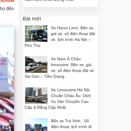
monow
cho đến
Bài mới
Xe Hanoi Limo: Bến xe,
giá vé, số điện thoại đặt
vé, lịch trình Hà Nội –
Phú Thọ
Xe Nam Á Châu
limousine: Bến xe, giá
vé, số điện thoại đặt vé
Sài Gòn – Tiền Giang
Xe Limousine Hà Nội
Chuẩn Châu Âu: Dịch
Vụ Vận Chuyển Cao
Cấp & Đẳng Cấp Nhất
Bến xe Trà Vinh : Số
điện thoại, lịch trình đi