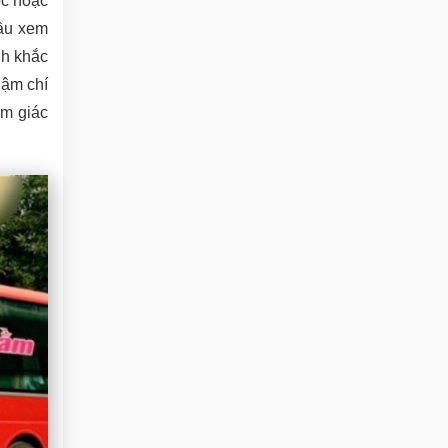
ệc hoặc
cầu xem
nh khắc
hậm chí
ảm giác