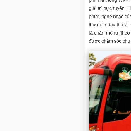
pin. Hệ thống Wi-Fi
giải trí trực tuyến
phim, nghe nhạc củ
thư giãn đầy thú vị
là chăn mỏng (theo
được chăm sóc chu 