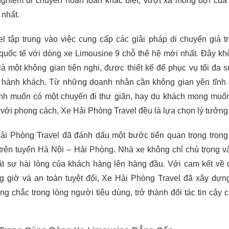
nghiệm di chuyển hoàn toàn khác biệt, vượt xa mong đợi củ
 nhất.
 tập trung vào việc cung cấp các giải pháp di chuyển giá tr
 quốc tế với dòng xe Limousine 9 chỗ thế hệ mới nhất. Đây kh
là một không gian tiện nghi, được thiết kế để phục vụ tối đa s
o hành khách. Từ những doanh nhân cần không gian yên tĩnh
đình muốn có một chuyến đi thư giãn, hay du khách mong mu
với phong cách, Xe Hải Phòng Travel đều là lựa chọn lý tưởng
ải Phòng Travel đã đánh dấu một bước tiến quan trọng tron
trên tuyến Hà Nội – Hải Phòng. Nhà xe không chỉ chú trọng v
t sự hài lòng của khách hàng lên hàng đầu. Với cam kết về 
g giờ và an toàn tuyệt đối, Xe Hải Phòng Travel đã xây dự
g chắc trong lòng người tiêu dùng, trở thành đối tác tin cậy 