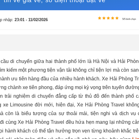
tin về giá vé, số điện thoại đặt vé
p nhập:
23:01 - 11/02/2026
5/5 bình chọn
 cầu di chuyển giữa hai thành phố lớn là Hà Nội và Hải Phò
tìm kiếm một phương tiện vận tải không chỉ tiện lợi mà còn san
 thành ưu tiên hàng đầu của nhiều hành khách. Xe Hải Phòng Tr
ững chành xe tiên phong, đáp ứng mọi kỳ vọng trên tuyến đườn
 trải nghiệm di chuyển đẳng cấp từ thủ đô đến thành phố 
g xe Limousine đời mới, hiện đại, Xe Hải Phòng Travel không
à còn là biểu tượng của sự thoải mái, tiện nghi và dịch vụ
 đi cùng Xe Hải Phòng Travel đều hứa hẹn mang lại những c
mọi hành khách có thể tận hưởng trọn vẹn từng khoảnh khắc tr