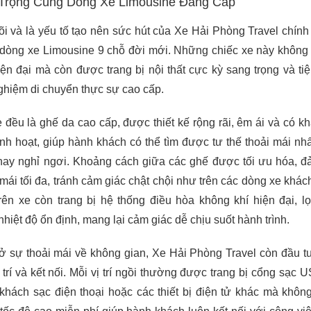
 Trọng Cùng Dòng Xe Limousine Đẳng Cấp
õi và là yếu tố tạo nên sức hút của Xe Hải Phòng Travel chính 
dòng xe Limousine 9 chỗ đời mới. Những chiếc xe này không 
iện đại mà còn được trang bị nội thất cực kỳ sang trọng và tiệ
ghiệm di chuyển thực sự cao cấp.
e đều là ghế da cao cấp, được thiết kế rộng rãi, êm ái và có k
inh hoạt, giúp hành khách có thể tìm được tư thế thoải mái nhấ
 hay nghỉ ngơi. Khoảng cách giữa các ghế được tối ưu hóa, 
 mái tối đa, tránh cảm giác chật chội như trên các dòng xe khác
rên xe còn trang bị hệ thống điều hòa không khí hiện đại, l
 nhiệt độ ổn định, mang lại cảm giác dễ chịu suốt hành trình.
 ở sự thoải mái về không gian, Xe Hải Phòng Travel còn đầu 
i trí và kết nối. Mỗi vị trí ngồi thường được trang bị cổng sạc U
khách sạc điện thoại hoặc các thiết bị điện tử khác mà không