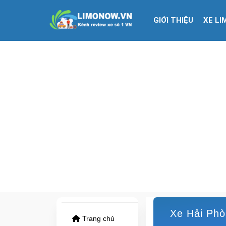
GIỚI THIỆU
XE LI
Xe Hải Phò
Trang chủ