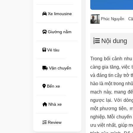
Xe limousine
Phúc Nguyễn
Cậ
Giường nằm
Nội dung
Vé tàu
Trong bối cảnh nhu
càng gia tăng, việc 
Vận chuyển
và đáng tin cậy trở
hào là một trong nh
Bến xe
mạch này, mang đến
ngược lại. Với dòn
Nhà xe
một phương tiện, m
nghiệp. Mỗi chuyến
Review
ưu việt nhất, giúp 