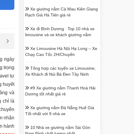
Xe giường nằm Cà Mau Kiên Giang
Rạch Giá Hà Tiên giá rẻ
Xe đi Bình Dương : Top 10 nhà xe
limousine và xe khách giường nằm
Xe Limousine Hà Nội Hạ Long – Xe
Chạy Cao Tốc 2H/Chuyến
ng ngày
g trọng
Tổng hợp các tuyến xe Limousine,
Xe Khách đi Núi Bà Đen Tây Ninh
avel tự
g huyết
#9 Xe giường nằm Thanh Hoá Hải
cảng và
Dương tốt nhất giá rẻ
 chỉ là
Xe giường nằm Đà Nẵng Huế Giá
 chuyên
Tốt nhất với 9 nhà xe
ảm nhận
ên hành
10 Nhà xe giường nằm Sài Gòn
Nam Định chất lượng nhất