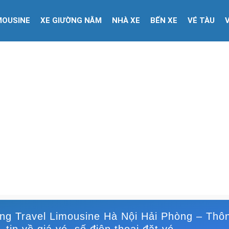
MOUSINE
XE GIƯỜNG NẰM
NHÀ XE
BẾN XE
VÉ TÀU
ng Travel Limousine Hà Nội Hải Phòng – Thô