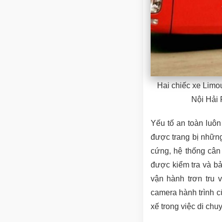
Hai chiếc xe Limo
Nội Hải 
Yếu tố an toàn luô
được trang bị nhữn
cứng, hệ thống cân
được kiểm tra và b
vận hành trơn tru 
camera hành trình c
xế trong việc di chu