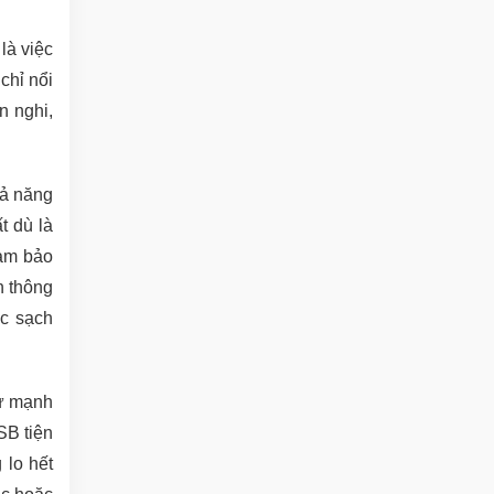
là việc
chỉ nổi
n nghi,
hả năng
t dù là
đảm bảo
h thông
ọc sạch
tư mạnh
SB tiện
 lo hết