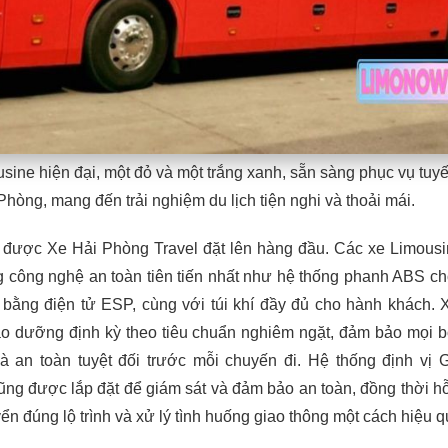
usine hiện đại, một đỏ và một trắng xanh, sẵn sàng phục vụ tuy
Phòng, mang đến trải nghiệm du lịch tiện nghi và thoải mái.
n được Xe Hải Phòng Travel đặt lên hàng đầu. Các xe Limous
g công nghệ an toàn tiên tiến nhất như hệ thống phanh ABS c
 bằng điện tử ESP, cùng với túi khí đầy đủ cho hành khách. 
ảo dưỡng định kỳ theo tiêu chuẩn nghiêm ngặt, đảm bảo mọi 
và an toàn tuyệt đối trước mỗi chuyến đi. Hệ thống định vị
ũng được lắp đặt để giám sát và đảm bảo an toàn, đồng thời hỗ 
yển đúng lộ trình và xử lý tình huống giao thông một cách hiệu q