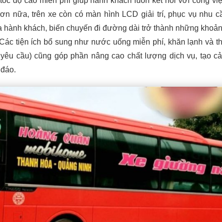
 tốc độ cao miễn phí giúp hành khách luôn kết nối với công vi
. Hơn nữa, trên xe còn có màn hình LCD giải trí, phục vụ nhu 
a hành khách, biến chuyến đi đường dài trở thành những khoả
. Các tiện ích bổ sung như nước uống miễn phí, khăn lạnh và t
 yêu cầu) cũng góp phần nâng cao chất lượng dịch vụ, tạo c
đáo.