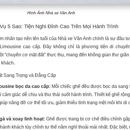
Hình Ảnh Nhà xe Vân Anh
Vụ 5 Sao: Tiện Nghi Đỉnh Cao Trên Mọi Hành Trình
m nhấn tạo nên tên tuổi của Nhà xe Vân Anh chính là sự đầu t
imousine cao cấp. Đây không chỉ là phương tiện di chuyể
t “chuyên cơ mặt đất” thực thụ, mang đến không gian thư giãn 
h khách.
ất Sang Trọng và Đẳng Cấp
ousine bọc da cao cấp:
Mỗi chiếc ghế đều được bọc da sang t
 cảm giác dễ chịu và thư thái suốt hành trình. Thiết kế ghế rộng 
giúp nâng đỡ cơ thể tối ưu, giảm thiểu tình trạng mệt mỏi khi di
ả và xoay linh hoạt:
Ghế được trang bị cơ chế điều chỉnh gậ
hành khách tùy chỉnh tư thế nằm nghỉ thoải mái nhất. Đặc biệt,