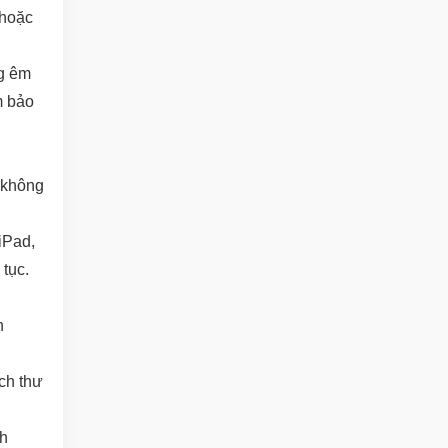
 hoặc
g êm
m bảo
 không
iPad,
 tục.
n
ch thư
h