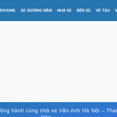
MOUSINE
XE GIƯỜNG NẰM
NHÀ XE
BẾN XE
VÉ TÀU
đồng hành cùng nhà xe Vân Anh Hà Nội – Tha