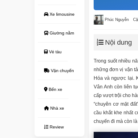
Xe limousine
Phúc Nguyễn
Cậ
Giường nằm
Nội dung
Vé tàu
Trong suốt nhiều nă
những đơn vị vận t
Vận chuyển
Hóa và ngược lại. K
Vân Anh còn liên t
Bến xe
cấp vượt trội cho h
“chuyên cơ mặt đất
Nhà xe
cầu khắt khe nhất 
chuyến đi mà còn là 
Review