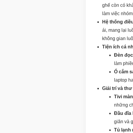
ghế còn có khả
làm việc nhóm 
Hệ thống điều
ái, mang lại l
không gian luô
Tiện ích cá n
Đèn đọc
làm phiền
Ổ cắm s
laptop ha
Giải trí và th
Tivi màn
những ch
Đầu đĩa
giãn và g
Tủ lạnh 