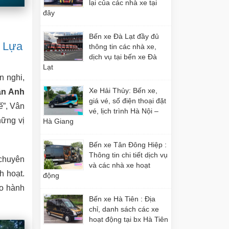
lại của các nhà xe tại
đây
Bến xe Đà Lạt đầy đủ
 Lựa
thông tin các nhà xe,
dịch vụ tại bến xe Đà
Lạt
n nghi,
Xe Hải Thủy: Bến xe,
ân Anh
giá vé, số điện thoại đặt
ế”, Vân
vé, lịch trình Hà Nội –
hững vị
Hà Giang
Bến xe Tân Đông Hiệp :
Thông tin chi tiết dịch vụ
 chuyên
và các nhà xe hoạt
h hoạt.
động
ho hành
Bến xe Hà Tiên : Địa
chỉ, danh sách các xe
hoạt động tại bx Hà Tiên