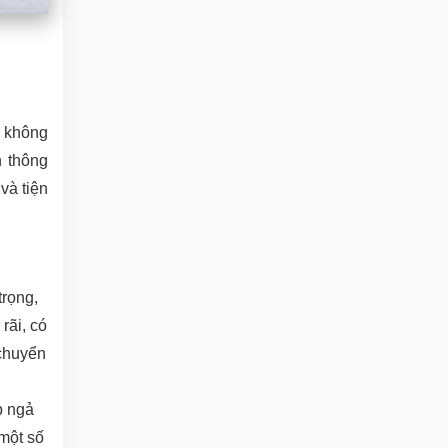
ư không
n thông
và tiện
rọng,
rãi, có
 chuyển
p ngả
 một số