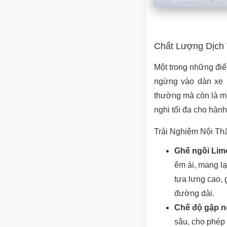
Chất Lượng Dịch 
Một trong những điể
ngừng vào dàn xe L
thường mà còn là mộ
nghi tối đa cho hàn
Trải Nghiệm Nội Th
Ghế ngồi Lim
êm ái, mang lại
tựa lưng cao, 
đường dài.
Chế độ gập ng
sâu, cho phép 