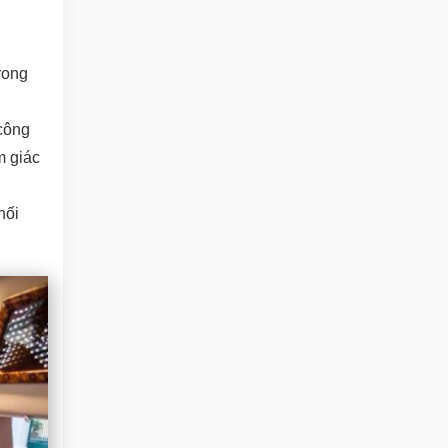
rong
công
m giác
nối