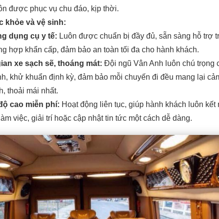
ôn được phục vụ chu đáo, kịp thời.
 khỏe và vệ sinh:
g dụng cụ y tế:
Luôn được chuẩn bị đầy đủ, sẵn sàng hỗ trợ t
ng hợp khẩn cấp, đảm bảo an toàn tối đa cho hành khách.
an xe sạch sẽ, thoáng mát:
Đội ngũ Vân Anh luôn chú trọng 
inh, khử khuẩn định kỳ, đảm bảo mỗi chuyến đi đều mang lại cả
h, thoải mái nhất.
 độ cao miễn phí:
Hoạt động liên tục, giúp hành khách luôn kết 
 làm việc, giải trí hoặc cập nhật tin tức một cách dễ dàng.