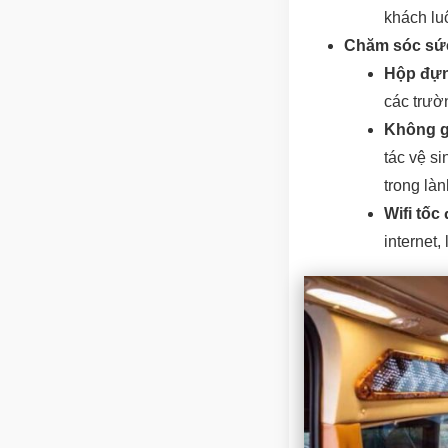
khách lu
Chăm sóc sức
Hộp đựn
các trườ
Không gi
tác vệ s
trong làn
Wifi tốc
internet,