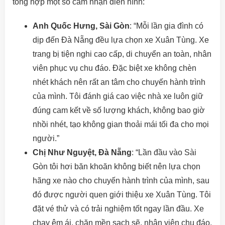
tổng hợp một số cảm nhận điển hình:
Anh Quốc Hưng, Sài Gòn
: “Mỗi lần gia đình có
dịp đến Đà Nẵng đều lựa chọn xe Xuân Tùng. Xe
trang bị tiện nghi cao cấp, di chuyển an toàn, nhân
viên phục vụ chu đáo. Đặc biệt xe không chèn
nhét khách nên rất an tâm cho chuyến hành trình
của mình. Tôi đánh giá cao việc nhà xe luôn giữ
đúng cam kết về số lượng khách, không bao giờ
nhồi nhét, tạo không gian thoải mái tối đa cho mọi
người.”
Chị Như Nguyệt, Đà Nẵng
: “Lần đầu vào Sài
Gòn tôi hơi băn khoăn không biết nên lựa chọn
hãng xe nào cho chuyến hành trình của mình, sau
đó được người quen giới thiệu xe Xuân Tùng. Tôi
đặt vé thử và có trải nghiệm tốt ngay lần đầu. Xe
chạy êm ái, chăn mền sạch sẽ, nhân viên chu đáo,