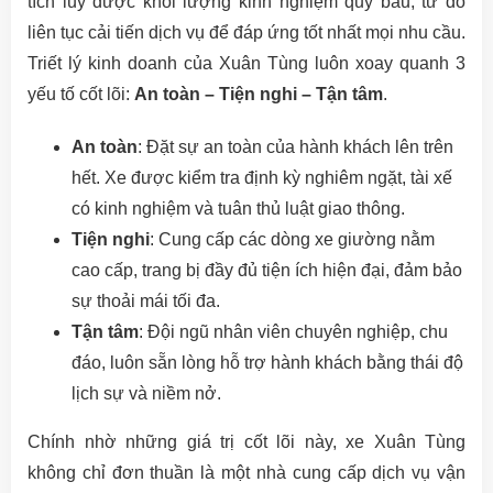
tích lũy được khối lượng kinh nghiệm quý báu, từ đó
liên tục cải tiến dịch vụ để đáp ứng tốt nhất mọi nhu cầu.
Triết lý kinh doanh của Xuân Tùng luôn xoay quanh 3
yếu tố cốt lõi:
An toàn – Tiện nghi – Tận tâm
.
An toàn
: Đặt sự an toàn của hành khách lên trên
hết. Xe được kiểm tra định kỳ nghiêm ngặt, tài xế
có kinh nghiệm và tuân thủ luật giao thông.
Tiện nghi
: Cung cấp các dòng xe giường nằm
cao cấp, trang bị đầy đủ tiện ích hiện đại, đảm bảo
sự thoải mái tối đa.
Tận tâm
: Đội ngũ nhân viên chuyên nghiệp, chu
đáo, luôn sẵn lòng hỗ trợ hành khách bằng thái độ
lịch sự và niềm nở.
Chính nhờ những giá trị cốt lõi này, xe Xuân Tùng
không chỉ đơn thuần là một nhà cung cấp dịch vụ vận