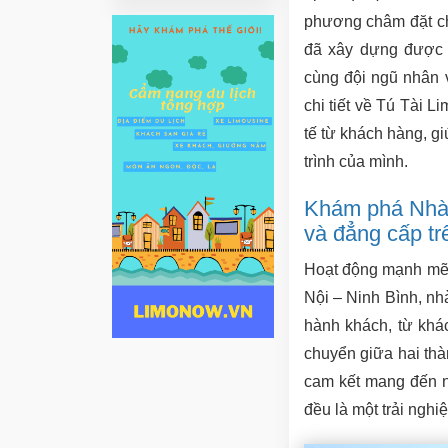
phương châm đặt ch
đã xây dựng được m
cùng đội ngũ nhân v
chi tiết về Tú Tài L
tế từ khách hàng, gi
trình của mình.
Khám phá Nhà 
và đẳng cấp tr
Hoạt động mạnh mẽ 
Nội – Ninh Bình, n
hành khách, từ khá
chuyển giữa hai thà
cam kết mang đến n
đều là một trải nghi