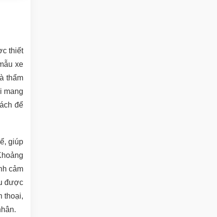
c thiết
 mẫu xe
và thẩm
ài mang
hách để
ể, giúp
 Khoảng
ánh cảm
ều được
 thoại,
nhân.