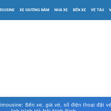
MOUSINE
XE GIƯỜNG NẰM
NHÀ XE
BẾN XE
VÉ TÀU
limousine: Bến xe, giá vé, số điện thoại đặt v