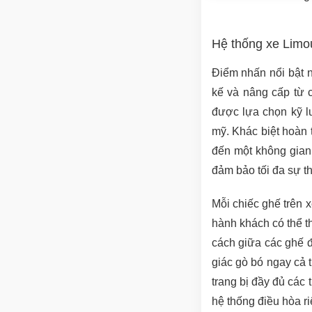
Hệ thống xe Limo
Điểm nhấn nổi bật n
kế và nâng cấp từ 
được lựa chọn kỹ lư
mỹ. Khác biệt hoàn 
đến một không gian
đảm bảo tối đa sự th
Mỗi chiếc ghế trên 
hành khách có thể th
cách giữa các ghế đ
giác gò bó ngay cả 
trang bị đầy đủ các 
hệ thống điều hòa ri