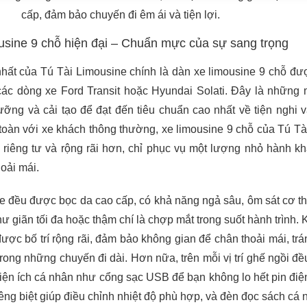
cấp, đảm bảo chuyến đi êm ái và tiện lợi.
usine 9 chỗ hiện đại – Chuẩn mực của sự sang trọng
hất của Tú Tài Limousine chính là dàn xe limousine 9 chỗ đượ
các dòng xe Ford Transit hoặc Hyundai Solati. Đây là những
ỡng và cải tạo để đạt đến tiêu chuẩn cao nhất về tiện nghi 
toàn với xe khách thông thường, xe limousine 9 chỗ của Tú T
 riêng tư và rộng rãi hơn, chỉ phục vụ một lượng nhỏ hành k
oải mái.
xe đều được bọc da cao cấp, có khả năng ngả sâu, ôm sát cơ th
ư giãn tối đa hoặc thậm chí là chợp mắt trong suốt hành trình.
ược bố trí rộng rãi, đảm bảo không gian để chân thoải mái, tr
trong những chuyến đi dài. Hơn nữa, trên mỗi vị trí ghế ngồi đ
tiện ích cá nhân như cổng sạc USB để bạn không lo hết pin điện
êng biệt giúp điều chỉnh nhiệt độ phù hợp, và đèn đọc sách cá 