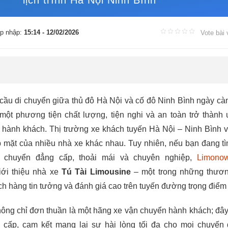
lịch trình Hà Nội Ninh Bình
p nhập:
15:14 - 12/02/2026
Vote bài 
cầu di chuyển giữa thủ đô Hà Nội và cố đô Ninh Bình ngày cà
một phương tiện chất lượng, tiện nghi và an toàn trở thành 
 hành khách. Thị trường xe khách tuyến Hà Nội – Ninh Bình 
p mặt của nhiều nhà xe khác nhau. Tuy nhiên, nếu bạn đang t
i chuyển đẳng cấp, thoải mái và chuyên nghiệp,
Limono
iới thiệu nhà xe
Tú Tài Limousine
– một trong những thươn
 hàng tin tưởng và đánh giá cao trên tuyến đường trọng điểm 
ông chỉ đơn thuần là một hãng xe vận chuyển hành khách; đây
o cấp, cam kết mang lại sự hài lòng tối đa cho mọi chuyến 