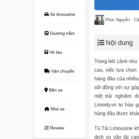
Xe limousine
Phúc Nguyễn
Cậ
Giường nằm
Nội dung
Vé tàu
Trong bối cảnh nhu 
cao, việc lựa chọn 
Vận chuyển
hàng đầu của nhiều
sôi động với sự gó
Bến xe
một trải nghiệm d
Limody.vn tự hào g
Nhà xe
hàng đầu được khách
Review
Tú Tài Limousine kh
dịch vụ vận tải ca