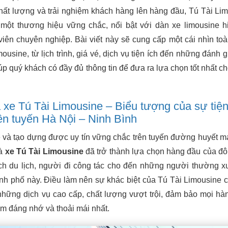
ất lượng và trải nghiệm khách hàng lên hàng đầu, Tú Tài Li
ột thương hiệu vững chắc, nổi bật với dàn xe limousine h
iên chuyên nghiệp. Bài viết này sẽ cung cấp một cái nhìn toà
imousine, từ lịch trình, giá vé, dịch vụ tiện ích đến những đánh 
úp quý khách có đầy đủ thông tin để đưa ra lựa chọn tốt nhất c
xe Tú Tài Limousine – Biểu tượng của sự tiện
ên tuyến Hà Nội – Ninh Bình
và tạo dựng được uy tín vững chắc trên tuyến đường huyết 
hà
xe Tú Tài Limousine
đã trở thành lựa chọn hàng đầu của đ
ch du lịch, người đi công tác cho đến những người thường x
nh phố này. Điều làm nên sự khác biệt của Tú Tài Limousine c
hững dịch vụ cao cấp, chất lượng vượt trội, đảm bảo mọi hàn
ệm đáng nhớ và thoải mái nhất.