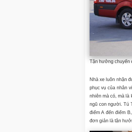
Tận hưởng chuyến đi
Nhà xe luôn nhận đư
phục vụ của nhân v
nhiên mà có, mà là 
ngũ con người. Tú T
điểm A đến điểm B,
đơn giản là tận hưở