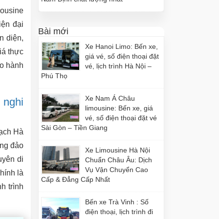
mousine
iện đại
Bài mới
n diện,
Xe Hanoi Limo: Bến xe,
giá thực
giá vé, số điện thoại đặt
ho hành
vé, lịch trình Hà Nội –
Phú Thọ
Xe Nam Á Châu
 nghi
limousine: Bến xe, giá
vé, số điện thoại đặt vé
Sài Gòn – Tiền Giang
mạch Hà
ông đảo
Xe Limousine Hà Nội
uyên di
Chuẩn Châu Âu: Dịch
Vụ Vận Chuyển Cao
hính là
Cấp & Đẳng Cấp Nhất
h trình
Bến xe Trà Vinh : Số
điện thoại, lịch trình đi