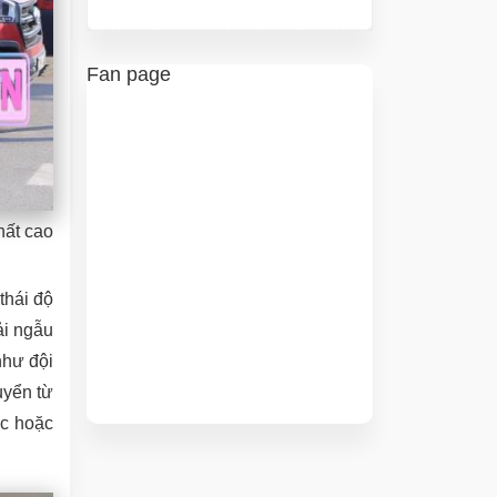
Fan page
hất cao
thái độ
ải ngẫu
như đội
uyển từ
ệc hoặc