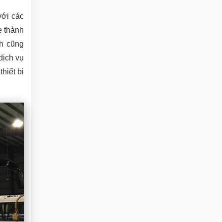
với các
e thành
h cũng
dịch vụ
hiết bị