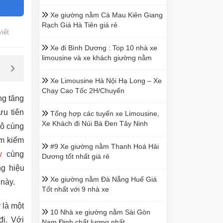
Xe giường nằm Cà Mau Kiên Giang
Rạch Giá Hà Tiên giá rẻ
viết
Xe đi Bình Dương : Top 10 nhà xe
limousine và xe khách giường nằm
Xe Limousine Hà Nội Hạ Long – Xe
Chạy Cao Tốc 2H/Chuyến
ng tăng
ưu tiên
Tổng hợp các tuyến xe Limousine,
Xe Khách đi Núi Bà Đen Tây Ninh
vô cùng
ìm kiếm
#9 Xe giường nằm Thanh Hoá Hải
w
cùng
Dương tốt nhất giá rẻ
g hiệu
Xe giường nằm Đà Nẵng Huế Giá
này.
Tốt nhất với 9 nhà xe
 là một
10 Nhà xe giường nằm Sài Gòn
đi. Với
Nam Định chất lượng nhất