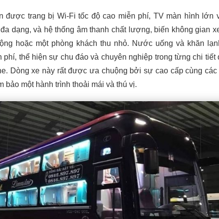
n được trang bị Wi-Fi tốc độ cao miễn phí, TV màn hình lớn 
rí đa dạng, và hệ thống âm thanh chất lượng, biến không gian x
động hoặc một phòng khách thu nhỏ. Nước uống và khăn lạn
phí, thể hiện sự chu đáo và chuyên nghiệp trong từng chi tiết 
e. Dòng xe này rất được ưa chuộng bởi sự cao cấp cùng các t
m bảo một hành trình thoải mái và thú vị.