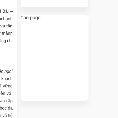
i Bài –
Fan page
ải hành
 vụ tận
ở thành
ông chỉ
ện nghi
a khách
gũ vững
iện với
cao cấp
 bọc da
i và hệ