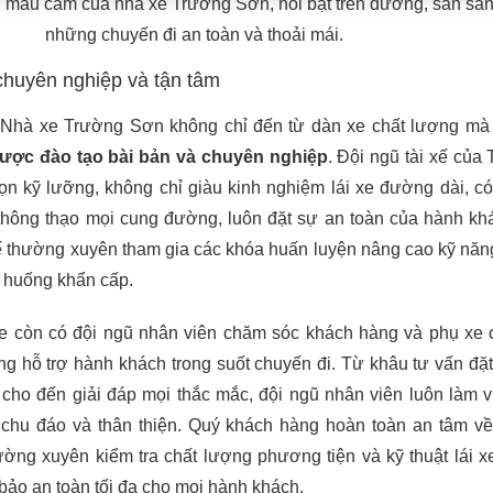
h màu cam của nhà xe Trường Sơn, nổi bật trên đường, sẵn sà
những chuyến đi an toàn và thoải mái.
chuyên nghiệp và tận tâm
Nhà xe Trường Sơn không chỉ đến từ dàn xe chất lượng mà
ược đào tạo bài bản và chuyên nghiệp
. Đội ngũ tài xế của
 kỹ lưỡng, không chỉ giàu kinh nghiệm lái xe đường dài, có 
hông thạo mọi cung đường, luôn đặt sự an toàn của hành kh
ế thường xuyên tham gia các khóa huấn luyện nâng cao kỹ năng
h huống khẩn cấp.
e còn có đội ngũ nhân viên chăm sóc khách hàng và phụ xe
ng hỗ trợ hành khách trong suốt chuyến đi. Từ khâu tư vấn đặt
 cho đến giải đáp mọi thắc mắc, đội ngũ nhân viên luôn làm v
h, chu đáo và thân thiện. Quý khách hàng hoàn toàn an tâm v
ường xuyên kiểm tra chất lượng phương tiện và kỹ thuật lái x
bảo an toàn tối đa cho mọi hành khách.