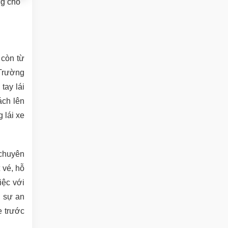
ng cho
 còn từ
 Trường
tay lái
ách lên
 lái xe
 chuyên
 vé, hỗ
iệc với
ề sự an
e trước