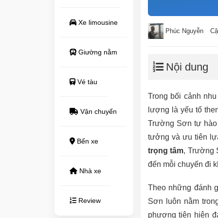
Xe limousine
Phúc Nguyễn
Cậ
Giường nằm
Nội dung
Vé tàu
Trong bối cảnh nhu 
lượng là yếu tố the
Vận chuyển
Trường Sơn tự hào 
tưởng và ưu tiên lự
Bến xe
trọng tâm
, Trường 
đến mỗi chuyến đi kh
Nhà xe
Theo những đánh gi
Review
Sơn luôn nằm trong
phương tiện hiện đạ