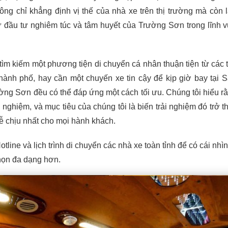
ông chỉ khẳng định vị thế của nhà xe trên thị trường mà còn 
ự đầu tư nghiêm túc và tâm huyết của Trường Sơn trong lĩnh 
ìm kiếm một phương tiện di chuyển cá nhân thuận tiện từ các t
hành phố, hay cần một chuyến xe tin cậy để kịp giờ bay tại 
ờng Sơn đều có thể đáp ứng một cách tối ưu. Chúng tôi hiểu r
ải nghiệm, và mục tiêu của chúng tôi là biến trải nghiệm đó trở t
 chịu nhất cho mọi hành khách.
tline và lịch trình di chuyển các nhà xe toàn tỉnh để có cái nhì
họn đa dạng hơn.