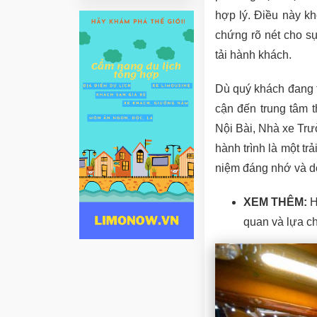
hợp lý. Điều này kh
chứng rõ nét cho s
tải hành khách.
Dù quý khách đang t
cận đến trung tâm t
Nội Bài, Nhà xe Trư
hành trình là một tr
niệm đáng nhớ và dễ
XEM THÊM:
Ho
quan và lựa c