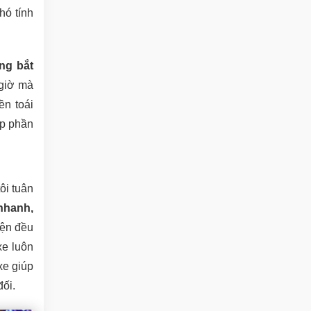
hó tính
ng bắt
 giờ mà
ền toái
óp phần
ôi tuân
nhanh,
iện đều
xe luôn
xe giúp
đối.