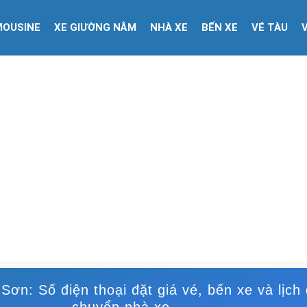
MOUSINE
XE GIƯỜNG NẰM
NHÀ XE
BẾN XE
VÉ TÀU
ơn: Số điện thoại đặt giá vé, bến xe và lịch 