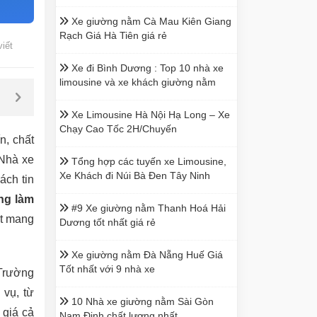
Xe giường nằm Cà Mau Kiên Giang
Rạch Giá Hà Tiên giá rẻ
viết
Xe đi Bình Dương : Top 10 nhà xe
limousine và xe khách giường nằm
Xe Limousine Hà Nội Hạ Long – Xe
Chạy Cao Tốc 2H/Chuyến
n, chất
 Nhà xe
Tổng hợp các tuyến xe Limousine,
Xe Khách đi Núi Bà Đen Tây Ninh
ách tin
ng làm
#9 Xe giường nằm Thanh Hoá Hải
ết mang
Dương tốt nhất giá rẻ
Xe giường nằm Đà Nẵng Huế Giá
Tốt nhất với 9 nhà xe
 Trường
 vụ, từ
10 Nhà xe giường nằm Sài Gòn
 giá cả
Nam Định chất lượng nhất