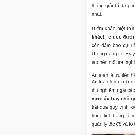
thống giải trí đa 
nhất.
Điểm khác biệt lớ
khách lẻ dọc đườ
còn đảm bảo sự riê
không đáng có. Đây
tạo nên một trải ng
An toàn là ưu tiên 
An toàn luôn là kim
thủ nghiêm ngặt các
vượt ẩu hay chở q
trải qua quy trình k
trong tình trạng tốt
quản lý tốc độ và lộ