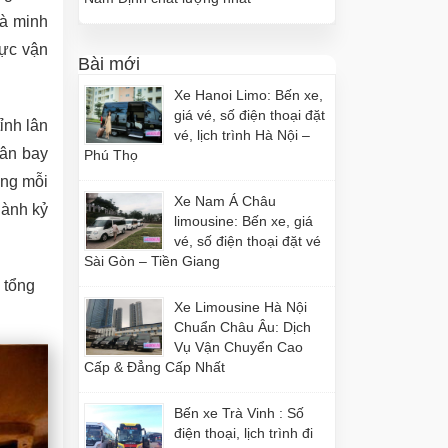
là minh
vực vận
Bài mới
Xe Hanoi Limo: Bến xe,
giá vé, số điện thoại đặt
ỉnh lân
vé, lịch trình Hà Nội –
Sân bay
Phú Thọ
ằng mỗi
Xe Nam Á Châu
hành kỷ
limousine: Bến xe, giá
vé, số điện thoại đặt vé
Sài Gòn – Tiền Giang
n tổng
Xe Limousine Hà Nội
Chuẩn Châu Âu: Dịch
Vụ Vận Chuyển Cao
Cấp & Đẳng Cấp Nhất
Bến xe Trà Vinh : Số
điện thoại, lịch trình đi