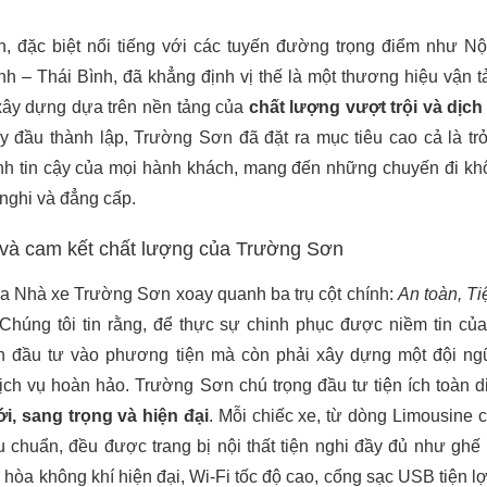
 đặc biệt nổi tiếng với các tuyến đường trọng điểm như Nộ
 – Thái Bình, đã khẳng định vị thế là một thương hiệu vận t
 xây dựng dựa trên nền tảng của
chất lượng vượt trội và dịch
 đầu thành lập, Trường Sơn đã đặt ra mục tiêu cao cả là tr
h tin cậy của mọi hành khách, mang đến những chuyến đi kh
 nghi và đẳng cấp.
g và cam kết chất lượng của Trường Sơn
của Nhà xe Trường Sơn xoay quanh ba trụ cột chính:
An toàn, Ti
 Chúng tôi tin rằng, để thực sự chinh phục được niềm tin củ
n đầu tư vào phương tiện mà còn phải xây dựng một đội n
ịch vụ hoàn hảo. Trường Sơn chú trọng đầu tư tiện ích toàn d
i, sang trọng và hiện đại
. Mỗi chiếc xe, từ dòng Limousine 
u chuẩn, đều được trang bị nội thất tiện nghi đầy đủ như ghế
 hòa không khí hiện đại, Wi-Fi tốc độ cao, cổng sạc USB tiện lợ