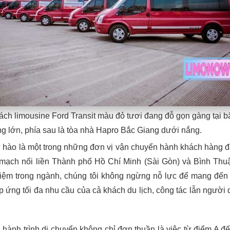
ách limousine Ford Transit màu đỏ tươi đang đỗ gọn gàng tại b
ng lớn, phía sau là tòa nhà Hapro Bắc Giang dưới nắng.
 hào là một trong những đơn vị vận chuyển hành khách hàng đ
mạch nối liền Thành phố Hồ Chí Minh (Sài Gòn) và Bình Thu
iệm trong ngành, chúng tôi không ngừng nỗ lực để mang đế
áp ứng tối đa nhu cầu của cả khách du lịch, công tác lẫn người 
, hành trình di chuyển không chỉ đơn thuần là việc từ điểm A đ