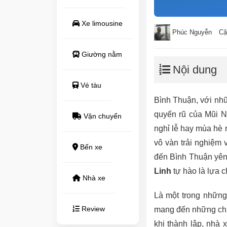
Xe limousine
Phúc Nguyễn
Cậ
Giường nằm
Nội dung
Vé tàu
Bình Thuận, với nhữ
quyến rũ của Mũi Né
Vận chuyển
nghỉ lễ hay mùa hè 
vô vàn trải nghiệm 
Bến xe
đến Bình Thuận yên 
Linh
tự hào là lựa 
Nhà xe
Là một trong những
Review
mang đến những chuy
khi thành lập, nhà 