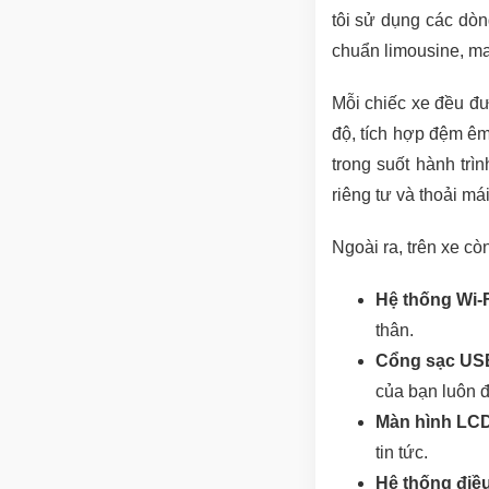
tôi sử dụng các dòn
chuẩn limousine, man
Mỗi chiếc xe đều đư
độ, tích hợp đệm êm
trong suốt hành tr
riêng tư và thoải má
Ngoài ra, trên xe còn
Hệ thống Wi-F
thân.
Cổng sạc USB 
của bạn luôn đ
Màn hình LCD
tin tức.
Hệ thống điề