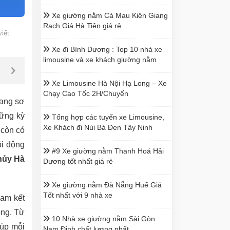
Xe giường nằm Cà Mau Kiên Giang
Rạch Giá Hà Tiên giá rẻ
viết
Xe đi Bình Dương : Top 10 nhà xe
limousine và xe khách giường nằm
Xe Limousine Hà Nội Hạ Long – Xe
Chạy Cao Tốc 2H/Chuyến
oang sơ
hững kỳ
Tổng hợp các tuyến xe Limousine,
Xe Khách đi Núi Bà Đen Tây Ninh
 còn có
ôi động
#9 Xe giường nằm Thanh Hoá Hải
hủy Hà
Dương tốt nhất giá rẻ
Xe giường nằm Đà Nẵng Huế Giá
Tốt nhất với 9 nhà xe
cam kết
ọng. Từ
10 Nhà xe giường nằm Sài Gòn
iúp mỗi
Nam Định chất lượng nhất