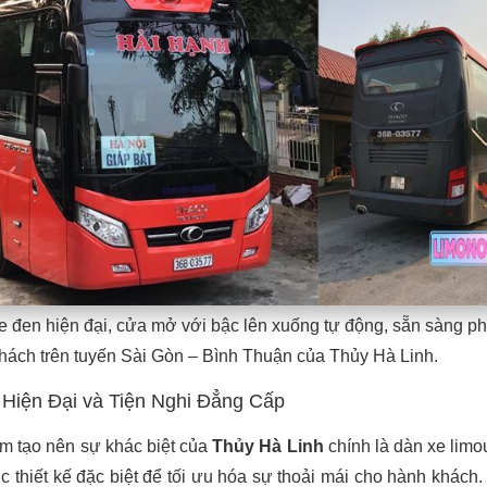
e đen hiện đại, cửa mở với bậc lên xuống tự động, sẵn sàng p
hách trên tuyến Sài Gòn – Bình Thuận của Thủy Hà Linh.
 Hiện Đại và Tiện Nghi Đẳng Cấp
m tạo nên sự khác biệt của
Thủy Hà Linh
chính là dàn xe limo
c thiết kế đặc biệt để tối ưu hóa sự thoải mái cho hành khách