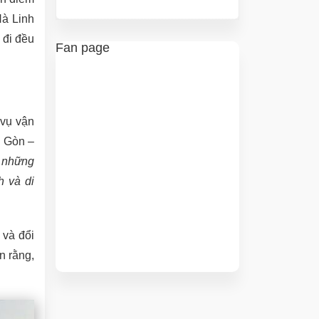
Hà Linh
 đi đều
Fan page
 vụ vận
i Gòn –
 những
h và di
 và đổi
n rằng,