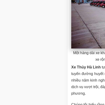
Một hàng dài xe kh
xe rộ
Xe Thủy Hà Linh
tự
tuyến đường huyết 
nhiều năm kinh ngh
dịch vụ vượt trội, đ
phương.
Chúng tôi hiểu rằng