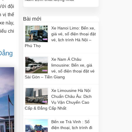
Với đội
 vị thế
Bài mới
xe này,
Xe Hanoi Limo: Bến xe,
iểu chi
giá vé, số điện thoại đặt
vé, lịch trình Hà Nội –
Phú Thọ
 Đẳng
Xe Nam Á Châu
limousine: Bến xe, giá
vé, số điện thoại đặt vé
Sài Gòn – Tiền Giang
Xe Limousine Hà Nội
Chuẩn Châu Âu: Dịch
Vụ Vận Chuyển Cao
Cấp & Đẳng Cấp Nhất
Bến xe Trà Vinh : Số
điện thoại, lịch trình đi