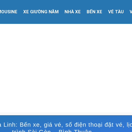
MOUSINE
XE GIƯỜNG NẰM
NHÀ XE
BẾN XE
VÉ TÀU
Linh: Bến xe, giá vé, số điện thoại đặt vé, lị