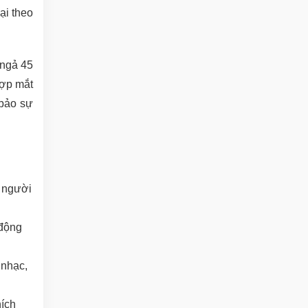
ại theo
 ngả 45
hợp mắt
 bảo sự
à người
 động
 nhạc,
hích