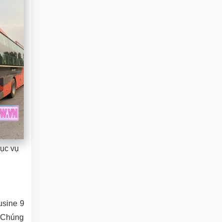
hục vụ
usine 9
. Chúng