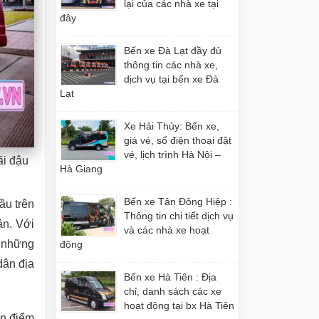
lại của các nhà xe tại
đây
Bến xe Đà Lạt đầy đủ
thông tin các nhà xe,
dịch vụ tại bến xe Đà
Lạt
Xe Hải Thủy: Bến xe,
giá vé, số điện thoại đặt
vé, lịch trình Hà Nội –
ãi đậu
Hà Giang
Bến xe Tân Đông Hiệp :
ầu trên
Thông tin chi tiết dịch vụ
ận. Với
và các nhà xe hoạt
n những
động
dân địa
Bến xe Hà Tiên : Địa
chỉ, danh sách các xe
hoạt động tại bx Hà Tiên
ến điểm