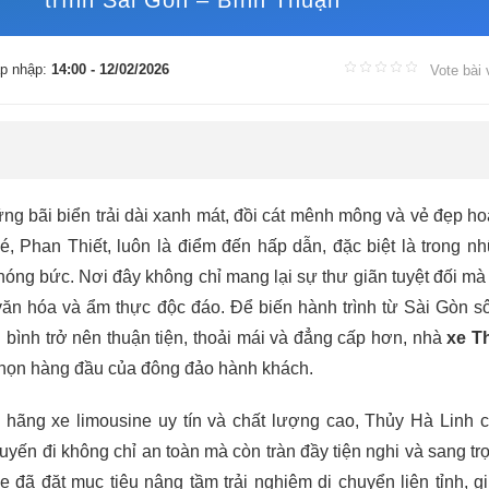
trình Sài Gòn – Bình Thuận
p nhập:
14:00 - 12/02/2026
Vote bài 
ng bãi biển trải dài xanh mát, đồi cát mênh mông và vẻ đẹp h
, Phan Thiết, luôn là điểm đến hấp dẫn, đặc biệt là trong n
nóng bức. Nơi đây không chỉ mang lại sự thư giãn tuyệt đối mà
văn hóa và ẩm thực độc đáo. Để biến hành trình từ Sài Gòn s
bình trở nên thuận tiện, thoải mái và đẳng cấp hơn, nhà
xe T
chọn hàng đầu của đông đảo hành khách.
 hãng xe limousine uy tín và chất lượng cao, Thủy Hà Linh 
ến đi không chỉ an toàn mà còn tràn đầy tiện nghi và sang tr
xe đã đặt mục tiêu nâng tầm trải nghiệm di chuyển liên tỉnh, g