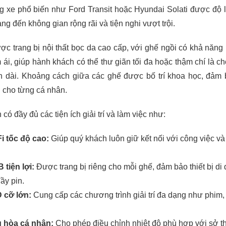
g xe phổ biến như Ford Transit hoặc Hyundai Solati được độ l
g đến không gian rộng rãi và tiện nghi vượt trội.
ợc trang bị nội thất bọc da cao cấp, với ghế ngồi có khả năng
 ái, giúp hành khách có thể thư giãn tối đa hoặc thậm chí là c
ình dài. Khoảng cách giữa các ghế được bố trí khoa học, đảm
i cho từng cá nhân.
 có đầy đủ các tiện ích giải trí và làm việc như:
i tốc độ cao:
Giúp quý khách luôn giữ kết nối với công việc v
tiện lợi:
Được trang bị riêng cho mỗi ghế, đảm bảo thiết bị di
ầy pin.
 cỡ lớn:
Cung cấp các chương trình giải trí đa dạng như phim,
u hòa cá nhân:
Cho phép điều chỉnh nhiệt độ phù hợp với sở t