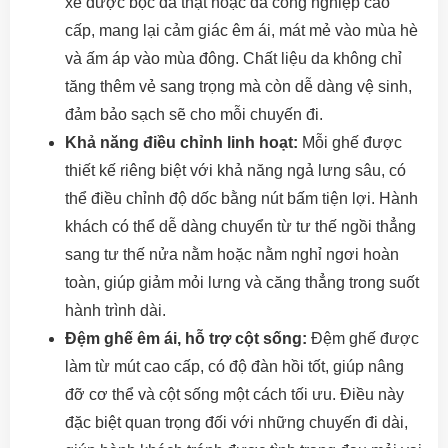
xe được bọc da thật hoặc da công nghiệp cao
cấp, mang lại cảm giác êm ái, mát mẻ vào mùa hè
và ấm áp vào mùa đông. Chất liệu da không chỉ
tăng thêm vẻ sang trọng mà còn dễ dàng vệ sinh,
đảm bảo sạch sẽ cho mỗi chuyến đi.
Khả năng điều chỉnh linh hoạt:
Mỗi ghế được
thiết kế riêng biệt với khả năng ngả lưng sâu, có
thể điều chỉnh độ dốc bằng nút bấm tiện lợi. Hành
khách có thể dễ dàng chuyển từ tư thế ngồi thẳng
sang tư thế nửa nằm hoặc nằm nghỉ ngơi hoàn
toàn, giúp giảm mỏi lưng và căng thẳng trong suốt
hành trình dài.
Đệm ghế êm ái, hỗ trợ cột sống:
Đệm ghế được
làm từ mút cao cấp, có độ đàn hồi tốt, giúp nâng
đỡ cơ thể và cột sống một cách tối ưu. Điều này
đặc biệt quan trọng đối với những chuyến đi dài,