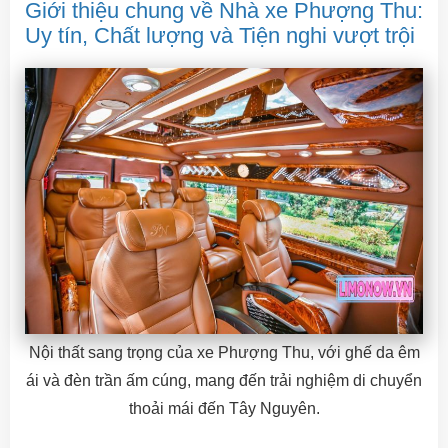
Giới thiệu chung về Nhà xe Phượng Thu:
Uy tín, Chất lượng và Tiện nghi vượt trội
Nội thất sang trọng của xe Phượng Thu, với ghế da êm
ái và đèn trần ấm cúng, mang đến trải nghiệm di chuyển
thoải mái đến Tây Nguyên.