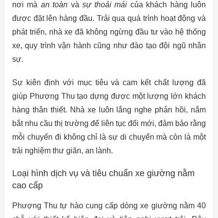
nơi mà
an toàn
và
sự thoải mái
của khách hàng luôn
được đặt lên hàng đầu. Trải qua quá trình hoạt động và
phát triển, nhà xe đã không ngừng đầu tư vào hệ thống
xe, quy trình vận hành cũng như đào tạo đội ngũ nhân
sự.
Sự kiên định với mục tiêu và cam kết chất lượng đã
giúp Phượng Thu tạo dựng được một lượng lớn khách
hàng thân thiết. Nhà xe luôn lắng nghe phản hồi, nắm
bắt nhu cầu thị trường để liên tục đổi mới, đảm bảo rằng
mỗi chuyến đi không chỉ là sự di chuyển mà còn là một
trải nghiệm thư giãn, an lành.
Loại hình dịch vụ và tiêu chuẩn xe giường nằm
cao cấp
Phượng Thu tự hào cung cấp dòng xe giường nằm 40