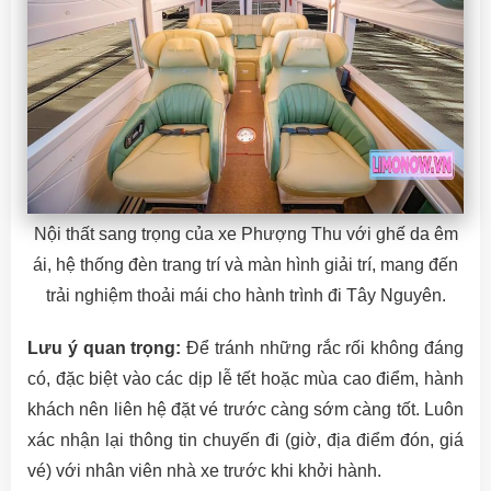
Nội thất sang trọng của xe Phượng Thu với ghế da êm
ái, hệ thống đèn trang trí và màn hình giải trí, mang đến
trải nghiệm thoải mái cho hành trình đi Tây Nguyên.
Lưu ý quan trọng:
Để tránh những rắc rối không đáng
có, đặc biệt vào các dịp lễ tết hoặc mùa cao điểm, hành
khách nên liên hệ đặt vé trước càng sớm càng tốt. Luôn
xác nhận lại thông tin chuyến đi (giờ, địa điểm đón, giá
vé) với nhân viên nhà xe trước khi khởi hành.