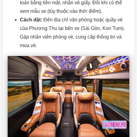
toán bằng tiền mặt, nhận vé giấy. Đôi khi có thể
xem mẫu xe (tùy thuộc vào thời điểm).
Cách đặt:
Đến địa chỉ văn phòng hoặc quầy vé
của Phượng Thu tại bến xe (Sài Gòn, Kon Tum).
Gặp nhân viên phòng vé, cung cấp thông tin và
mua vé.