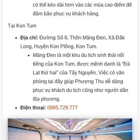
có thể kéo dài hơn vào các mùa cao điểm để
đảm bảo phục vụ khách hàng.
Tại Kon Tum
Địa chỉ:
Đường Số 8, Thôn Măng Đen, Xã Đắk
Long, Huyện Kon Plông, Kon Tum.
Măng Đen là một khu du lịch sinh thái nổi
tiếng của Kon Tum, được mệnh danh là “Đà
Lạt thứ hai” của Tây Nguyên. Việc có văn
phòng tại đây giúp Phượng Thu dễ dàng
phục vụ khách du lịch cũng như người dân
địa phương.
Điện thoại:
0985.729.777