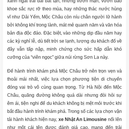
xanh ngắt trải dài bất tận, những vườn mận, vườn đào
khoe sắc rực rỡ theo mùa, hay những thác nước hùng
vĩ như Dải Yếm, Mộc Châu còn níu chân người lữ hành
bởi không khí trong lành, mát mẻ quanh năm và văn hóa
bản địa độc đáo. Đặc biệt, vào những dịp đầu năm hay
các kỳ nghỉ lễ, dù tiết trời se lạnh, lượng du khách đổ về
đây vẫn tấp nập, minh chứng cho sức hấp dẫn khó
cưỡng của “viên ngọc” giữa núi rừng Sơn La này.
Để hành trình khám phá Mộc Châu trở nên trọn vẹn và
thoải mái nhất, việc lựa chọn phương tiện di chuyển
đóng vai trò vô cùng quan trọng. Từ Hà Nội đến Mộc
Châu, quãng đường không quá dài nhưng đòi hỏi sự
êm ái, tiện nghi để du khách không bị mệt mỏi trước khi
bắt đầu hành trình khám phá. Trong số các lựa chọn vận
tải hành khách hiện nay,
xe Nhật An Limousine
nổi lên
như một cái tên được đánh giá cao, mang đến trải