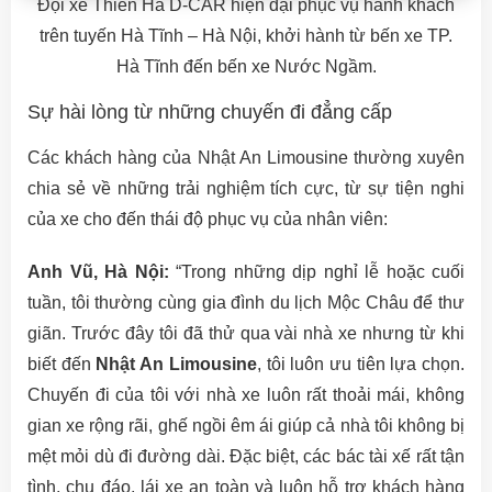
Đội xe Thiên Hà D-CAR hiện đại phục vụ hành khách
trên tuyến Hà Tĩnh – Hà Nội, khởi hành từ bến xe TP.
Hà Tĩnh đến bến xe Nước Ngầm.
Sự hài lòng từ những chuyến đi đẳng cấp
Các khách hàng của Nhật An Limousine thường xuyên
chia sẻ về những trải nghiệm tích cực, từ sự tiện nghi
của xe cho đến thái độ phục vụ của nhân viên:
Anh Vũ, Hà Nội:
“Trong những dịp nghỉ lễ hoặc cuối
tuần, tôi thường cùng gia đình du lịch Mộc Châu để thư
giãn. Trước đây tôi đã thử qua vài nhà xe nhưng từ khi
biết đến
Nhật An Limousine
, tôi luôn ưu tiên lựa chọn.
Chuyến đi của tôi với nhà xe luôn rất thoải mái, không
gian xe rộng rãi, ghế ngồi êm ái giúp cả nhà tôi không bị
mệt mỏi dù đi đường dài. Đặc biệt, các bác tài xế rất tận
tình, chu đáo, lái xe an toàn và luôn hỗ trợ khách hàng