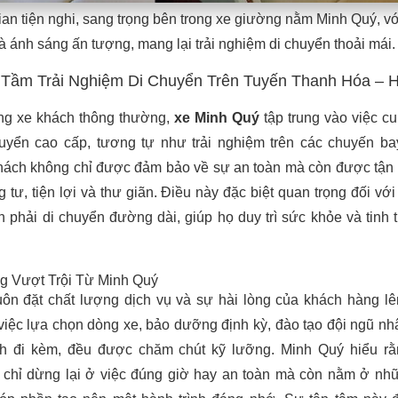
n tiện nghi, sang trọng bên trong xe giường nằm Minh Quý, với
và ánh sáng ấn tượng, mang lại trải nghiệm di chuyển thoải mái.
Tầm Trải Nghiệm Di Chuyển Trên Tuyến Thanh Hóa – H
ng xe khách thông thường,
xe Minh Quý
tập trung vào việc c
uyển cao cấp, tương tự như trải nghiệm trên các chuyến b
hách không chỉ được đảm bảo về sự an toàn mà còn được tậ
 tư, tiện lợi và thư giãn. Điều này đặc biệt quan trọng đối vớ
phải di chuyển đường dài, giúp họ duy trì sức khỏe và tinh t
g Vượt Trội Từ Minh Quý
ôn đặt chất lượng dịch vụ và sự hài lòng của khách hàng l
ừ việc lựa chọn dòng xe, bảo dưỡng định kỳ, đào tạo đội ngũ nh
ch đi kèm, đều được chăm chút kỹ lưỡng. Minh Quý hiểu r
g chỉ dừng lại ở việc đúng giờ hay an toàn mà còn nằm ở nhữ