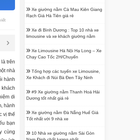
Xe giường nằm Cà Mau Kiên Giang
Rạch Giá Hà Tiên giá rẻ
viết
Xe đi Bình Dương : Top 10 nhà xe
limousine và xe khách giường nằm
Xe Limousine Hà Nội Hạ Long – Xe
Chạy Cao Tốc 2H/Chuyến
là trên
một nhà
Tổng hợp các tuyến xe Limousine,
Xe Khách đi Núi Bà Đen Tây Ninh
ỗi hành
e khách
#9 Xe giường nằm Thanh Hoá Hải
hiệm di
Dương tốt nhất giá rẻ
m, hành
Xe giường nằm Đà Nẵng Huế Giá
 vị thế
Tốt nhất với 9 nhà xe
Nếu bạn
y cùng
10 Nhà xe giường nằm Sài Gòn
Nam Định chất lượng nhất