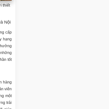
 thiết
à Nội
ung cấp
ay hạng
n hưởng
i những
hần tốt
ên hàng
ân viên
ằng một
ng trải