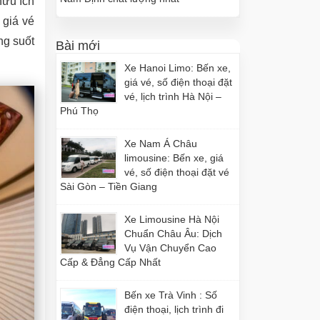
hữu ích
 giá vé
ng suốt
Bài mới
Xe Hanoi Limo: Bến xe,
giá vé, số điện thoại đặt
vé, lịch trình Hà Nội –
Phú Thọ
Xe Nam Á Châu
limousine: Bến xe, giá
vé, số điện thoại đặt vé
Sài Gòn – Tiền Giang
Xe Limousine Hà Nội
Chuẩn Châu Âu: Dịch
Vụ Vận Chuyển Cao
Cấp & Đẳng Cấp Nhất
Bến xe Trà Vinh : Số
điện thoại, lịch trình đi