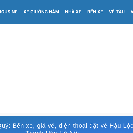
MOUSINE
XE GIƯỜNG NẰM
NHÀ XE
BẾN XE
VÉ TÀU
uý: Bến xe, giá vé, điện thoại đặt vé Hậu Lộ