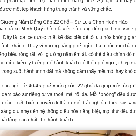
óp phần tạo nên một hành trình đáng nhớ. Sự tận tâm này 
được một tệp khách hàng trung thành và vững chắc.
 Giường Nằm Đẳng Cấp 22 Chỗ – Sự Lựa Chọn Hoàn Hảo
của nhà
xe Minh Quý
chính là việc sử dụng dòng xe Limousine
 Đây là loại xe được thiết kế đặc biệt để tối ưu hóa không gia
 hành khách. Thay vì những hàng ghế ngồi chật chội, mỗi hàn
êng biệt, rộng rãi, với giường nằm êm ái, có thể điều chỉnh độ 
ạo điều kiện lý tưởng để hành khách có thể nghỉ ngơi, chợp m
 trong suốt hành trình dài mà không cảm thấy mệt mỏi hay khó c
 chỗ ngồi từ 40-45 ghế xuống còn 22 ghế đã giúp mở rộng 
 đảm bảo sự riêng tư và thoải mái tối đa. Mỗi “phòng” đều đượ
ch cần thiết, biến chuyến đi thành một trải nghiệm thực sự san
 sáng dịu nhẹ đến hệ thống điều hòa riêng biệt, mọi thứ đều đư
 hài lòng cao nhất cho hành khách.