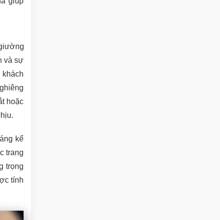
đã giúp
 giường
n và sự
h khách
nghiêng
ắt hoặc
hịu.
đáng kể
c trang
g trọng
ợc tính