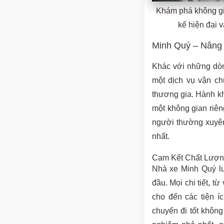
Khám phá không gia
kế hiện đại 
Minh Quý – Nâng 
Khác với những dò
một dịch vụ vận ch
thương gia. Hành k
một không gian riêng
người thường xuyên 
nhất.
Cam Kết Chất Lượn
Nhà xe Minh Quý lu
đầu. Mọi chi tiết, t
cho đến các tiện í
chuyến đi tốt khôn