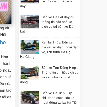
lại của các nhà xe tại
đây
Bến xe Đà Lạt đầy đủ
thông tin các nhà xe,
dịch vụ tại bến xe Đà
ợng và
Lạt
 Nội.
Cho
Xe Hải Thủy: Bến xe,
giá vé, số điện thoại đặt
vé, lịch trình Hà Nội –
Hà Giang
h Hóa –
ải hành
Bến xe Tân Đông Hiệp :
ấp ngày
Thông tin chi tiết dịch vụ
anh là
và các nhà xe hoạt
động
iêu của
iến tạo
Bến xe Hà Tiên : Địa
 tối đa
chỉ, danh sách các xe
hoạt động tại bx Hà Tiên