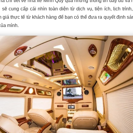
á chi tiết về nhà xe Minh Quý qua những thông tin đầy đủ và 
sẽ cung cấp cái nhìn toàn diện từ dịch vụ, tiện ích, lịch trình,
giá thực tế từ khách hàng để bạn có thể đưa ra quyết định sá
của mình.