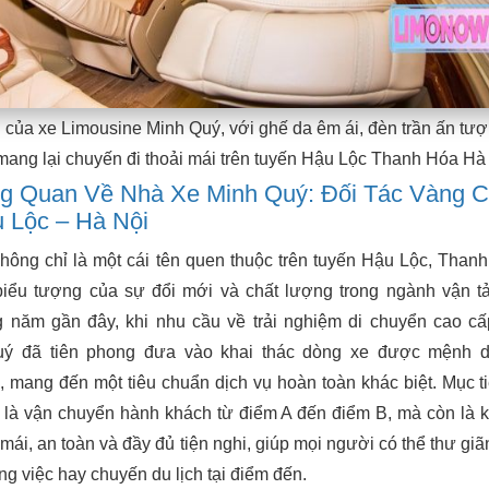
g của xe Limousine Minh Quý, với ghế da êm ái, đèn trần ấn tư
, mang lại chuyến đi thoải mái trên tuyến Hậu Lộc Thanh Hóa Hà
ng Quan Về Nhà Xe Minh Quý: Đối Tác Vàng 
 Lộc – Hà Nội
hông chỉ là một cái tên quen thuộc trên tuyến Hậu Lộc, Than
iểu tượng của sự đổi mới và chất lượng trong ngành vận t
 năm gần đây, khi nhu cầu về trải nghiệm di chuyển cao c
uý đã tiên phong đưa vào khai thác dòng xe được mệnh d
, mang đến một tiêu chuẩn dịch vụ hoàn toàn khác biệt. Mục t
 là vận chuyển hành khách từ điểm A đến điểm B, mà còn là k
 mái, an toàn và đầy đủ tiện nghi, giúp mọi người có thể thư giãn
ng việc hay chuyến du lịch tại điểm đến.