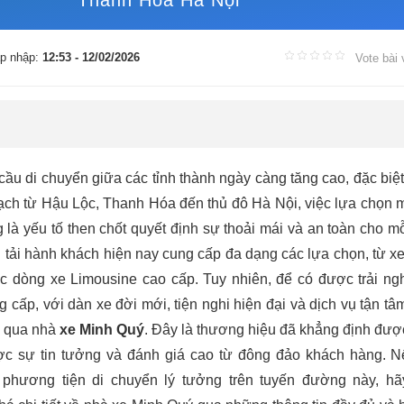
Thanh Hóa Hà Nội
p nhập:
12:53 - 12/02/2026
Vote bài 
ầu di chuyển giữa các tỉnh thành ngày càng tăng cao, đặc biệt 
ạch từ Hậu Lộc, Thanh Hóa đến thủ đô Hà Nội, việc lựa chọn 
g là yếu tố then chốt quyết định sự thoải mái và an toàn cho m
ận tải hành khách hiện nay cung cấp đa dạng các lựa chọn, từ x
ác dòng xe Limousine cao cấp. Tuy nhiên, để có được trải ng
 cấp, với dàn xe đời mới, tiện nghi hiện đại và dịch vụ tận tâ
ỏ qua nhà
xe Minh Quý
. Đây là thương hiệu đã khẳng định được
c sự tin tưởng và đánh giá cao từ đông đảo khách hàng. 
 phương tiện di chuyển lý tưởng trên tuyến đường này, hã