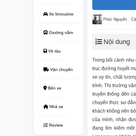
Xe limousine
Phúc Nguyễn
Cậ
Giường nằm
Nội dung
Vé tàu
Trong bối cảnh nhu c
trục đường huyết m
Vận chuyển
xe uy tín, chất lượn
trình. Thị trường v
Bến xe
truyền thống đến c
chuyển thực sự đẳng
Nhà xe
khách không nên b
của mình, nhận đượ
Review
đang tìm kiếm một