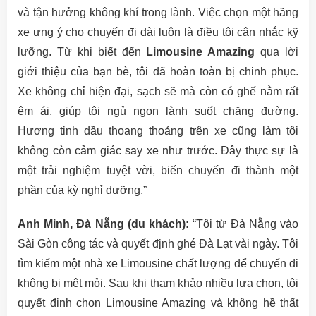
và tận hưởng không khí trong lành. Việc chọn một hãng
xe ưng ý cho chuyến đi dài luôn là điều tôi cân nhắc kỹ
lưỡng. Từ khi biết đến
Limousine Amazing
qua lời
giới thiệu của bạn bè, tôi đã hoàn toàn bị chinh phục.
Xe không chỉ hiện đại, sạch sẽ mà còn có ghế nằm rất
êm ái, giúp tôi ngủ ngon lành suốt chặng đường.
Hương tinh dầu thoang thoảng trên xe cũng làm tôi
không còn cảm giác say xe như trước. Đây thực sự là
một trải nghiệm tuyệt vời, biến chuyến đi thành một
phần của kỳ nghỉ dưỡng.”
Anh Minh, Đà Nẵng (du khách):
“Tôi từ Đà Nẵng vào
Sài Gòn công tác và quyết định ghé Đà Lạt vài ngày. Tôi
tìm kiếm một nhà xe Limousine chất lượng để chuyến đi
không bị mệt mỏi. Sau khi tham khảo nhiều lựa chọn, tôi
quyết định chọn Limousine Amazing và không hề thất