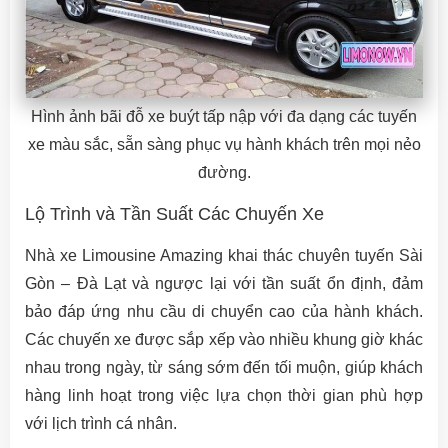
Hình ảnh bãi đỗ xe buýt tấp nập với đa dạng các tuyến
xe màu sắc, sẵn sàng phục vụ hành khách trên mọi nẻo
đường.
Lộ Trình và Tần Suất Các Chuyến Xe
Nhà xe Limousine Amazing khai thác chuyên tuyến Sài
Gòn – Đà Lạt và ngược lại với tần suất ổn định, đảm
bảo đáp ứng nhu cầu di chuyển cao của hành khách.
Các chuyến xe được sắp xếp vào nhiều khung giờ khác
nhau trong ngày, từ sáng sớm đến tối muộn, giúp khách
hàng linh hoạt trong việc lựa chọn thời gian phù hợp
với lịch trình cá nhân.