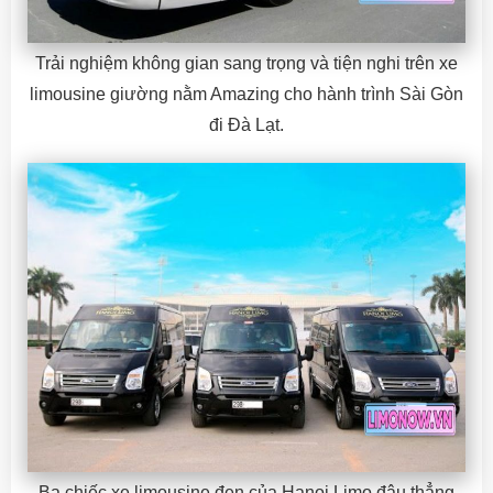
Trải nghiệm không gian sang trọng và tiện nghi trên xe
limousine giường nằm Amazing cho hành trình Sài Gòn
đi Đà Lạt.
Ba chiếc xe limousine đen của Hanoi Limo đậu thẳng