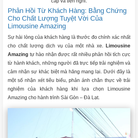
cấp và tiện nghi.
Phản Hồi Từ Khách Hàng: Bằng Chứng
Cho Chất Lượng Tuyệt Vời Của
Limousine Amazing
Sự hài lòng của khách hàng là thước đo chính xác nhất
cho chất lượng dịch vụ của một nhà xe.
Limousine
Amazing
tự hào nhận được rất nhiều phản hồi tích cực
từ hành khách, những người đã trực tiếp trải nghiệm và
cảm nhận sự khác biệt mà hãng mang lại. Dưới đây là
một số nhận xét tiêu biểu, phản ánh chân thực về trải
nghiệm của khách hàng khi lựa chọn Limousine
Amazing cho hành trình Sài Gòn – Đà Lạt.