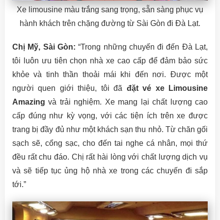
Xe limousine màu trắng sang trọng, sẵn sàng phục vụ
hành khách trên chặng đường từ Sài Gòn đi Đà Lạt.
Chị Mỹ, Sài Gòn:
“Trong những chuyến đi đến Đà Lạt,
tôi luôn ưu tiên chọn nhà xe cao cấp để đảm bảo sức
khỏe và tinh thần thoải mái khi đến nơi. Được một
người quen giới thiệu, tôi đã
đặt vé xe Limousine
Amazing
và trải nghiệm. Xe mang lại chất lượng cao
cấp đúng như kỳ vọng, với các tiện ích trên xe được
trang bị đầy đủ như một khách sạn thu nhỏ. Từ chăn gối
sạch sẽ, cổng sạc, cho đến tai nghe cá nhân, mọi thứ
đều rất chu đáo. Chị rất hài lòng với chất lượng dịch vụ
và sẽ tiếp tục ủng hộ nhà xe trong các chuyến đi sắp
tới.”