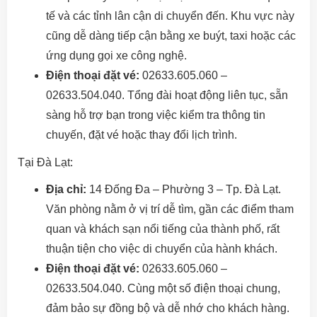
tế và các tỉnh lân cận di chuyển đến. Khu vực này
cũng dễ dàng tiếp cận bằng xe buýt, taxi hoặc các
ứng dụng gọi xe công nghệ.
Điện thoại đặt vé:
02633.605.060 –
02633.504.040. Tổng đài hoạt động liên tục, sẵn
sàng hỗ trợ bạn trong việc kiểm tra thông tin
chuyến, đặt vé hoặc thay đổi lịch trình.
Tại Đà Lạt:
Địa chỉ:
14 Đống Đa – Phường 3 – Tp. Đà Lạt.
Văn phòng nằm ở vị trí dễ tìm, gần các điểm tham
quan và khách sạn nổi tiếng của thành phố, rất
thuận tiện cho việc di chuyển của hành khách.
Điện thoại đặt vé:
02633.605.060 –
02633.504.040. Cùng một số điện thoại chung,
đảm bảo sự đồng bộ và dễ nhớ cho khách hàng.