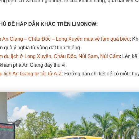
ững tiện ích và đánh giá thực tế của khách hàng, qua bài viết s
HỦ ĐỀ HẤP DẪN KHÁC TRÊN LIMONOW:
n An Giang – Châu Đốc – Long Xuyên mua về làm quà biếu
: K
quà ý nghĩa từ vùng đất linh thiêng.
ểm du lịch ở Long Xuyên, Châu Đốc, Núi Sam, Núi Cấm
: Lên kế
khám phá An Giang đầy thú vị.
 lịch An Giang tự túc từ A-Z
: Hướng dẫn chi tiết để có một chu