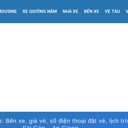
MOUSINE
XE GIƯỜNG NẰM
NHÀ XE
BẾN XE
VÉ TÀU
 Bến xe, giá vé, số điện thoại đặt vé, lịch tr