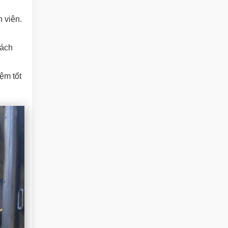
 viên.
rách
ệm tốt