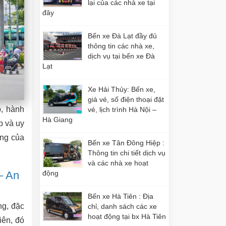
lại của các nhà xe tại
đây
Bến xe Đà Lạt đầy đủ
thông tin các nhà xe,
dịch vụ tại bến xe Đà
Lạt
Xe Hải Thủy: Bến xe,
giá vé, số điện thoại đặt
p, hành
vé, lịch trình Hà Nội –
Hà Giang
p và uy
òng của
Bến xe Tân Đông Hiệp :
Thông tin chi tiết dịch vụ
và các nhà xe hoạt
– An
động
Bến xe Hà Tiên : Địa
ng, đặc
chỉ, danh sách các xe
hoạt động tại bx Hà Tiên
iên, đó