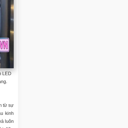
èn LED
ang.
n từ sự
àu kinh
và luôn