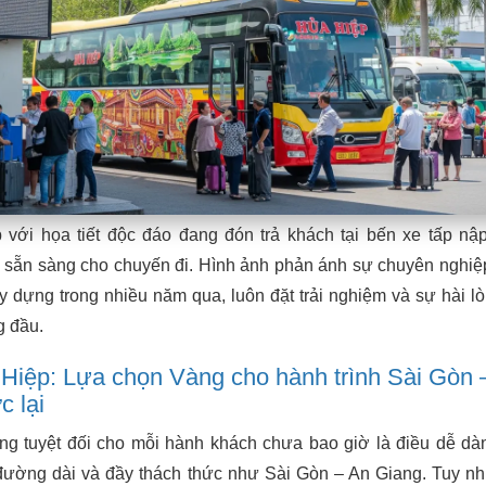
với họa tiết độc đáo đang đón trả khách tại bến xe tấp nậ
 sẵn sàng cho chuyến đi. Hình ảnh phản ánh sự chuyên nghiệ
y dựng trong nhiều năm qua, luôn đặt trải nghiệm và sự hài l
g đầu.
 Hiệp: Lựa chọn Vàng cho hành trình Sài Gòn 
 lại
ng tuyệt đối cho mỗi hành khách chưa bao giờ là điều dễ dà
 đường dài và đầy thách thức như Sài Gòn – An Giang. Tuy nh