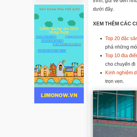
trình, giá vé đến nh
dưới đây.
XEM THÊM CÁC C
Top 20 đặc sả
phá những món 
Top 10 địa đi
cho chuyến đi 
Kinh nghiệm du
trọn vẹn.