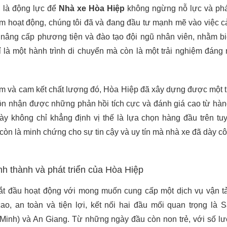
, là động lực để
Nhà xe Hòa Hiệp
không ngừng nỗ lực và phát
m hoạt động, chúng tôi đã và đang đầu tư mạnh mẽ vào việc cả
, nâng cấp phương tiện và đào tạo đội ngũ nhân viên, nhằm b
 là một hành trình di chuyển mà còn là một trải nghiệm đáng
âm và cam kết chất lượng đó, Hòa Hiệp đã xây dựng được một
ôn nhận được những phản hồi tích cực và đánh giá cao từ hà
ày không chỉ khẳng định vị thế là lựa chọn hàng đầu trên tu
òn là minh chứng cho sự tin cậy và uy tín mà nhà xe đã dày c
ình thành và phát triển của Hòa Hiệp
t đầu hoạt động với mong muốn cung cấp một dịch vụ vận t
ao, an toàn và tiện lợi, kết nối hai đầu mối quan trọng là 
Minh) và An Giang. Từ những ngày đầu còn non trẻ, với số l