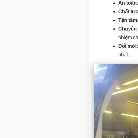
An toàn
Chất lư
Tận tâm
Chuyên 
nhiệm ca
Đổi mới:
nhất.