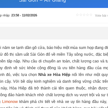
Sài Gòn – An Giang
p nhập:
23:58 - 11/02/2026
Vote bài 
i năm se lạnh dần gõ cửa, báo hiệu một mùa sum họp đang đ
từ đô thị sầm uất Sài Gòn đổ về miền Tây sông nước, đặc biệ
 nên tấp nập. Nhu cầu di chuyển an toàn, chất lượng cao và t
uy định về sức khỏe cộng đồng là ưu tiên hàng đầu của mọ
ảnh đó, việc lựa chọn
Nhà xe Hòa Hiệp
nổi lên như một quy
tin cậy. Với bề dày kinh nghiệm và danh tiếng vững chắc trê
ày, Hòa Hiệp đã trở thành cái tên quen thuộc, nhận được
đông đảo hành khách nhờ chất lượng dịch vụ vượt trội và sự 
g
Limonow
khám phá chi tiết về nhà xe uy tín hàng đầu này, 