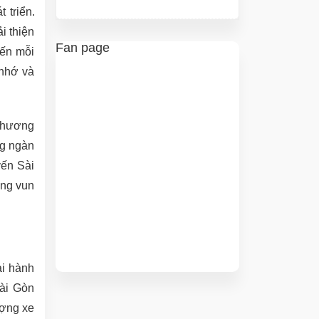
 triển.
i thiện
Fan page
iến mỗi
 nhớ và
 thương
ng ngàn
yến Sài
ông vun
ải hành
Sài Gòn
ượng xe