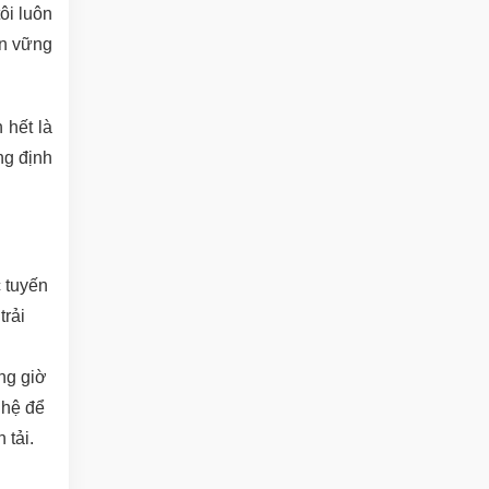
ôi luôn
ền vững
 hết là
ng định
c tuyến
trải
ng giờ
ghệ để
 tải.