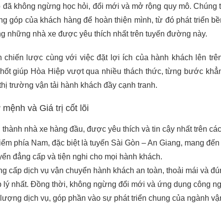
 đã không ngừng học hỏi, đổi mới và mở rộng quy mô. Chúng t
ng góp của khách hàng để hoàn thiện mình, từ đó phát triển b
ong những nhà xe được yêu thích nhất trên tuyến đường này.
n chiến lược cùng với việc đặt lợi ích của hành khách lên trên
chốt giúp Hòa Hiệp vượt qua nhiều thách thức, từng bước khẳ
 thị trường vận tải hành khách đầy cạnh tranh.
mệnh và Giá trị cốt lõi
 thành nhà xe hàng đầu, được yêu thích và tin cậy nhất trên cá
ểm phía Nam, đặc biệt là tuyến Sài Gòn – An Giang, mang đến 
yển đẳng cấp và tiện nghi cho mọi hành khách.
g cấp dịch vụ vận chuyển hành khách an toàn, thoải mái và đú
p lý nhất. Đồng thời, không ngừng đổi mới và ứng dụng công n
lượng dịch vụ, góp phần vào sự phát triển chung của ngành vận