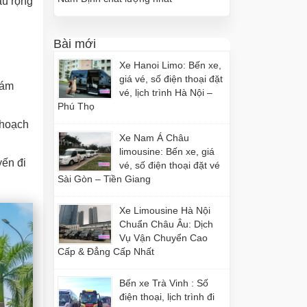
âu rộng
Bài mới
Xe Hanoi Limo: Bến xe,
giá vé, số điện thoại đặt
hám
vé, lịch trình Hà Nội –
Phú Thọ
 hoạch
Xe Nam Á Châu
limousine: Bến xe, giá
yến đi
vé, số điện thoại đặt vé
Sài Gòn – Tiền Giang
Xe Limousine Hà Nội
Chuẩn Châu Âu: Dịch
Vụ Vận Chuyển Cao
Cấp & Đẳng Cấp Nhất
Bến xe Trà Vinh : Số
điện thoại, lịch trình đi