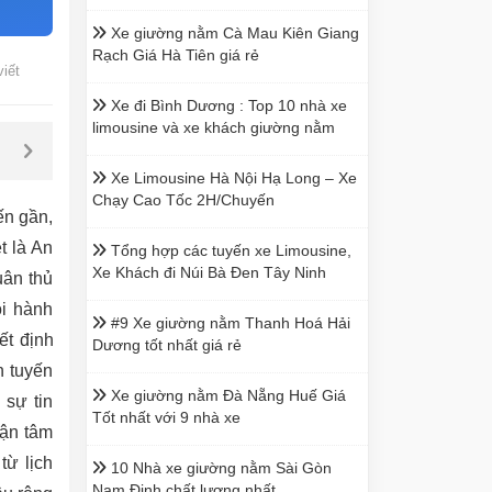
Xe giường nằm Cà Mau Kiên Giang
Rạch Giá Hà Tiên giá rẻ
viết
Xe đi Bình Dương : Top 10 nhà xe
limousine và xe khách giường nằm
Xe Limousine Hà Nội Hạ Long – Xe
Chạy Cao Tốc 2H/Chuyến
ến gần,
t là An
Tổng hợp các tuyến xe Limousine,
Xe Khách đi Núi Bà Đen Tây Ninh
uân thủ
i hành
#9 Xe giường nằm Thanh Hoá Hải
ết định
Dương tốt nhất giá rẻ
n tuyến
Xe giường nằm Đà Nẵng Huế Giá
 sự tin
Tốt nhất với 9 nhà xe
tận tâm
từ lịch
10 Nhà xe giường nằm Sài Gòn
Nam Định chất lượng nhất