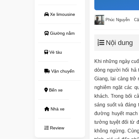
Xe limousine
Phúc Nguyễn
Cậ
Giường nằm
Nội dung
Vé tàu
Khi những ngày cuố
dòng người hối hả 
Vận chuyển
Giang, lại càng trở
nghiêm ngặt các q
Bến xe
khách. Trong bối c
sáng suốt và đáng 
Nhà xe
đường huyết mạch n
tưởng tuyệt đối từ 
Review
không ngừng. Cùn