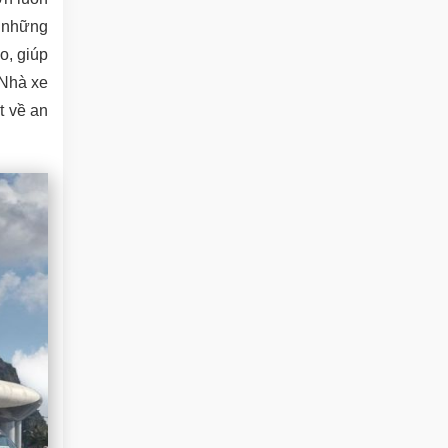
y những
o, giúp
 Nhà xe
t về an