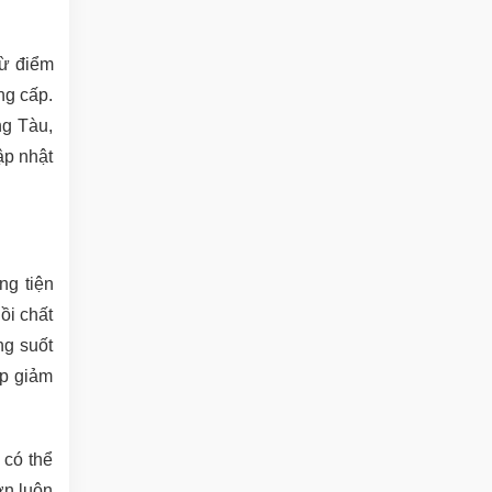
từ điểm
ng cấp.
ng Tàu,
ập nhật
ng tiện
ồi chất
ng suốt
úp giảm
 có thể
ớn luôn