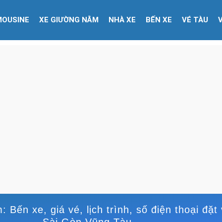
MOUSINE
XE GIƯỜNG NẰM
NHÀ XE
BẾN XE
VÉ TÀU
 Bến xe, giá vé, lịch trình, số điện thoại đặt