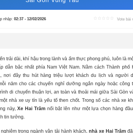
Sài Gòn Vũng Tàu
p nhập:
02:37 - 12/02/2026
Vote bài 
n trải dài, khí hậu trong lành và ẩm thực phong phú, luôn là mộ
p dẫn bậc nhất phía Nam Việt Nam. Nằm cách Thành phố 
 nơi đây thu hút hàng triệu lượt khách du lịch và người 
ỗi năm cho các chuyến nghỉ dưỡng ngắn ngày hoặc công t
ình di chuyển thuận lợi, an toàn và thoải mái giữa Sài Gòn 
một nhà xe uy tín là yếu tố then chốt. Trong số các nhà xe kh
ộng này,
Xe Hai Trâm
nổi bật lên như một lựa chọn hàng đầ
 tin tưởng.
 nghiệm trong ngành vận tải hành khách,
nhà xe Hai Trâm
đã