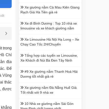
Xe giường nằm Cà Mau Kiên Giang
Rạch Giá Hà Tiên giá rẻ
viết
Xe đi Bình Dương : Top 10 nhà xe
limousine và xe khách giường nằm
Xe Limousine Hà Nội Hạ Long – Xe
Chạy Cao Tốc 2H/Chuyến
t trong
Hồ Chí
Tổng hợp các tuyến xe Limousine,
Xe Khách đi Núi Bà Đen Tây Ninh
dân địa
ác. Để
#9 Xe giường nằm Thanh Hoá Hải
và Vũng
Dương tốt nhất giá rẻ
ai thác
Xe giường nằm Đà Nẵng Huế Giá
u, được
Tốt nhất với 9 nhà xe
10 Nhà xe giường nằm Sài Gòn
 khẳng
Nam Định chất lượng nhất