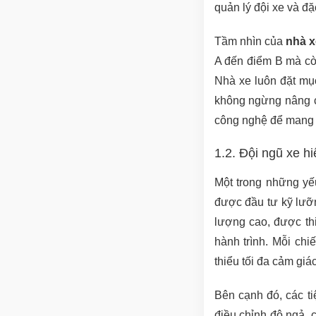
quản lý đội xe và đặ
Tầm nhìn của
nhà x
A đến điểm B mà còn
Nhà xe luôn đặt mụ
không ngừng nâng c
công nghệ để mang đ
1.2. Đội ngũ xe hi
Một trong những yế
được đầu tư kỹ lưỡn
lượng cao, được thi
hành trình. Mỗi chi
thiểu tối đa cảm giá
Bên cạnh đó, các t
điều chỉnh độ ngả, 