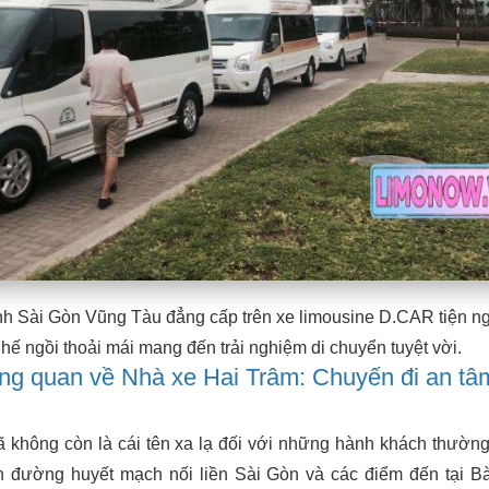
h Sài Gòn Vũng Tàu đẳng cấp trên xe limousine D.CAR tiện ng
ghế ngồi thoải mái mang đến trải nghiệm di chuyển tuyệt vời.
tổng quan về Nhà xe Hai Trâm: Chuyến đi an tâ
 không còn là cái tên xa lạ đối với những hành khách thườn
ến đường huyết mạch nối liền Sài Gòn và các điểm đến tại B