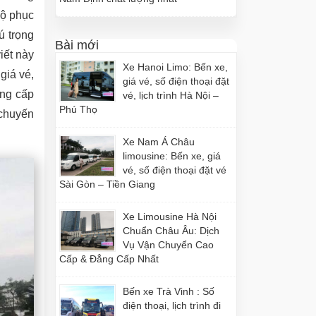
độ phục
ú trọng
Bài mới
iết này
Xe Hanoi Limo: Bến xe,
 giá vé,
giá vé, số điện thoại đặt
ung cấp
vé, lịch trình Hà Nội –
Phú Thọ
 chuyến
Xe Nam Á Châu
limousine: Bến xe, giá
vé, số điện thoại đặt vé
Sài Gòn – Tiền Giang
Xe Limousine Hà Nội
Chuẩn Châu Âu: Dịch
Vụ Vận Chuyển Cao
Cấp & Đẳng Cấp Nhất
Bến xe Trà Vinh : Số
điện thoại, lịch trình đi