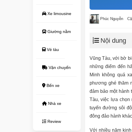
Xe limousine
Phúc Nguyễn
Cậ
Giường nằm
Nội dung
Vé tàu
Vũng Tàu, với bờ biể
những điểm đến hấ
Vận chuyển
Minh không quá xa,
phương ghé thăm m
Bến xe
đảm bảo một hành tr
Tàu, việc lựa chọn 
Nhà xe
tuyến đường sôi đ
đông đảo hành khách
Review
Với nhiều năm kinh