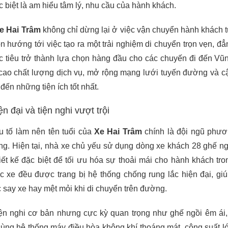
c biệt là am hiểu tâm lý, nhu cầu của hành khách.
e Hai Trâm
không chỉ dừng lại ở việc vận chuyển hành khách 
 hướng tới việc tạo ra một trải nghiệm di chuyển trọn vẹn, đẳ
c tiêu trở thành lựa chọn hàng đầu cho các chuyến đi đến Vũ
ao chất lượng dịch vụ, mở rộng mạng lưới tuyến đường và c
ến những tiện ích tốt nhất.
ện đại và tiện nghi vượt trội
u tố làm nên tên tuổi của
Xe Hai Trâm
chính là đội ngũ phươ
g. Hiện tại, nhà xe chủ yếu sử dụng dòng xe khách 28 ghế ng
ết kế đặc biệt để tối ưu hóa sự thoải mái cho hành khách tro
ếc xe đều được trang bị hệ thống chống rung lắc hiện đại, gi
c say xe hay mệt mỏi khi di chuyển trên đường.
iện nghi cơ bản nhưng cực kỳ quan trọng như ghế ngồi êm ái,
cùng hệ thống máy điều hòa không khí thoáng mát, công suất l