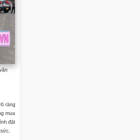
 vận
rõ ràng
àng mua
rình đặt
 sức.