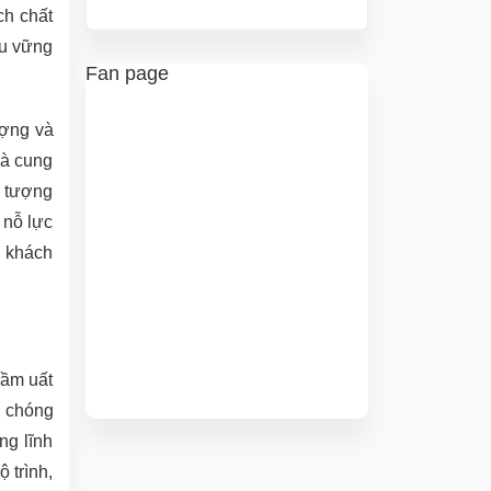
ch chất
ệu vững
Fan page
ượng và
là cung
i tượng
 nỗ lực
c khách
sầm uất
h chóng
ng lĩnh
 trình,