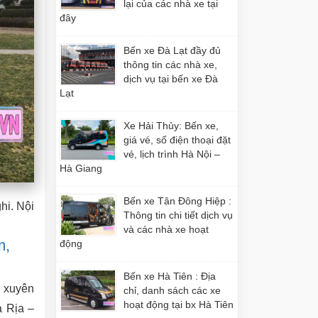
lại của các nhà xe tại
đây
Bến xe Đà Lạt đầy đủ
thông tin các nhà xe,
dịch vụ tại bến xe Đà
Lạt
Xe Hải Thủy: Bến xe,
giá vé, số điện thoại đặt
vé, lịch trình Hà Nội –
Hà Giang
Bến xe Tân Đông Hiệp :
hi. Nội
Thông tin chi tiết dịch vụ
và các nhà xe hoạt
m,
động
Bến xe Hà Tiên : Địa
g xuyên
chỉ, danh sách các xe
hoạt động tại bx Hà Tiên
à Rịa –