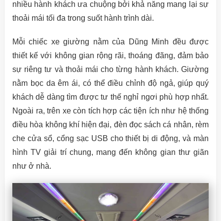
nhiều hành khách ưa chuộng bởi khả năng mang lại sự
thoải mái tối đa trong suốt hành trình dài.
Mỗi chiếc xe giường nằm của Dũng Minh đều được
thiết kế với không gian rộng rãi, thoáng đãng, đảm bảo
sự riêng tư và thoải mái cho từng hành khách. Giường
nằm bọc da êm ái, có thể điều chỉnh độ ngả, giúp quý
khách dễ dàng tìm được tư thế nghỉ ngơi phù hợp nhất.
Ngoài ra, trên xe còn tích hợp các tiện ích như hệ thống
điều hòa không khí hiện đại, đèn đọc sách cá nhân, rèm
che cửa sổ, cổng sạc USB cho thiết bị di động, và màn
hình TV giải trí chung, mang đến không gian thư giãn
như ở nhà.