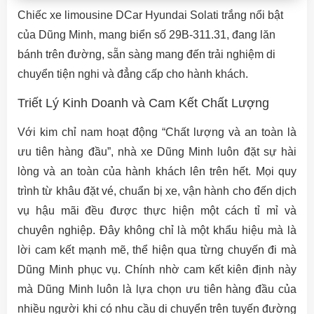
Chiếc xe limousine DCar Hyundai Solati trắng nổi bật
của Dũng Minh, mang biển số 29B-311.31, đang lăn
bánh trên đường, sẵn sàng mang đến trải nghiệm di
chuyển tiện nghi và đẳng cấp cho hành khách.
Triết Lý Kinh Doanh và Cam Kết Chất Lượng
Với kim chỉ nam hoạt động “Chất lượng và an toàn là
ưu tiên hàng đầu”, nhà xe Dũng Minh luôn đặt sự hài
lòng và an toàn của hành khách lên trên hết. Mọi quy
trình từ khâu đặt vé, chuẩn bị xe, vận hành cho đến dịch
vụ hậu mãi đều được thực hiện một cách tỉ mỉ và
chuyên nghiệp. Đây không chỉ là một khẩu hiệu mà là
lời cam kết mạnh mẽ, thể hiện qua từng chuyến đi mà
Dũng Minh phục vụ. Chính nhờ cam kết kiên định này
mà Dũng Minh luôn là lựa chọn ưu tiên hàng đầu của
nhiều người khi có nhu cầu di chuyển trên tuyến đường