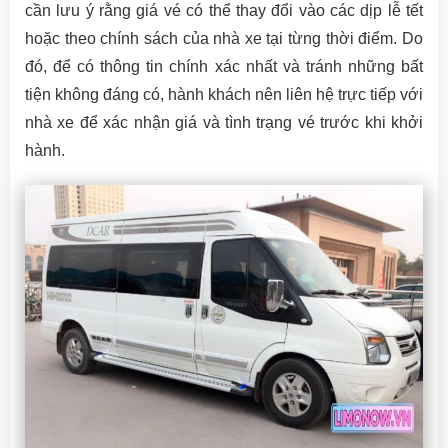
cần lưu ý rằng giá vé có thể thay đổi vào các dịp lễ tết
hoặc theo chính sách của nhà xe tại từng thời điểm. Do
đó, để có thông tin chính xác nhất và tránh những bất
tiện không đáng có, hành khách nên liên hệ trực tiếp với
nhà xe để xác nhận giá và tình trạng vé trước khi khởi
hành.