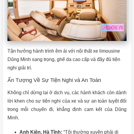
Tận hưởng hành trình êm ái với nội thất xe limousine
Dũng Minh sang trọng, ghế da cao cấp và đầy đủ tiện
nghi giải trí.
Ấn Tượng Về Sự Tiện Nghi và An Toàn
Không chỉ dừng lại ở dịch vụ, các hành khách còn dành
lời khen cho sự tiện nghi của xe và sự an toàn tuyệt đối
trong mỗi chuyến đi, khẳng định cam kết của Dũng
Minh.
Anh Kiên, Hà Tĩnh:
“Tôi thường xuyên phải di