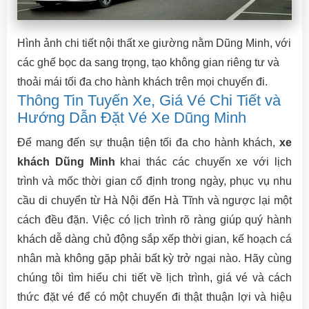
Hình ảnh chi tiết nội thất xe giường nằm Dũng Minh, với
các ghế bọc da sang trọng, tạo không gian riêng tư và
thoải mái tối đa cho hành khách trên mọi chuyến đi.
Thông Tin Tuyến Xe, Giá Vé Chi Tiết và
Hướng Dẫn Đặt Vé Xe Dũng Minh
Để mang đến sự thuận tiện tối đa cho hành khách,
xe
khách Dũng Minh
khai thác các chuyến xe với lịch
trình và mốc thời gian cố định trong ngày, phục vụ nhu
cầu di chuyển từ Hà Nội đến Hà Tĩnh và ngược lại một
cách đều đặn. Việc có lịch trình rõ ràng giúp quý hành
khách dễ dàng chủ động sắp xếp thời gian, kế hoạch cá
nhân mà không gặp phải bất kỳ trở ngại nào. Hãy cùng
chúng tôi tìm hiểu chi tiết về lịch trình, giá vé và cách
thức đặt vé để có một chuyến đi thật thuận lợi và hiệu