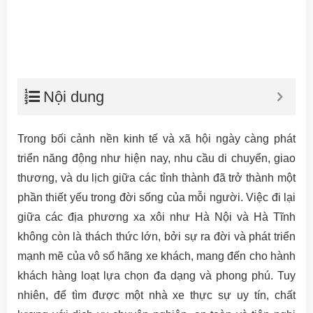
Nội dung
Trong bối cảnh nền kinh tế và xã hội ngày càng phát
triển năng động như hiện nay, nhu cầu di chuyển, giao
thương, và du lịch giữa các tỉnh thành đã trở thành một
phần thiết yếu trong đời sống của mỗi người. Việc đi lại
giữa các địa phương xa xôi như Hà Nội và Hà Tĩnh
không còn là thách thức lớn, bởi sự ra đời và phát triển
mạnh mẽ của vô số hãng xe khách, mang đến cho hành
khách hàng loạt lựa chọn đa dạng và phong phú. Tuy
nhiên, để tìm được một nhà xe thực sự uy tín, chất