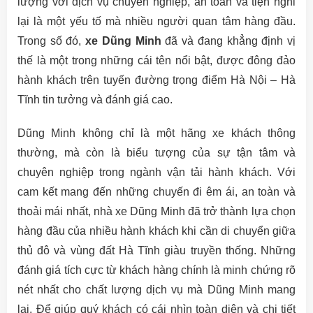
lượng với dịch vụ chuyên nghiệp, an toàn và tiện nghi
lại là một yếu tố mà nhiều người quan tâm hàng đầu.
Trong số đó,
xe Dũng Minh
đã và đang khẳng định vị
thế là một trong những cái tên nổi bật, được đông đảo
hành khách trên tuyến đường trọng điểm Hà Nội – Hà
Tĩnh tin tưởng và đánh giá cao.
Dũng Minh không chỉ là một hãng xe khách thông
thường, mà còn là biểu tượng của sự tận tâm và
chuyên nghiệp trong ngành vận tải hành khách. Với
cam kết mang đến những chuyến đi êm ái, an toàn và
thoải mái nhất, nhà xe Dũng Minh đã trở thành lựa chọn
hàng đầu của nhiều hành khách khi cần di chuyển giữa
thủ đô và vùng đất Hà Tĩnh giàu truyền thống. Những
đánh giá tích cực từ khách hàng chính là minh chứng rõ
nét nhất cho chất lượng dịch vụ mà Dũng Minh mang
lại. Để giúp quý khách có cái nhìn toàn diện và chi tiết