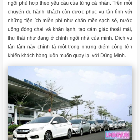
ngồi phù hợp theo yêu cầu của từng cá nhân. Trên mỗi
chuyến đi, hành khách còn được phục vụ tận tình với
những tiện ích miễn phí như chăn mền sạch sẽ, nước
uống đóng chai và khăn lạnh, tạo cảm giác thoải mái,
thư thái như đang ở chính ngôi nhà của mình. Dịch vụ
tận tâm này chính là một trong những điểm cộng lớn
khiến khách hàng luôn muốn quay lại với Dũng Minh.