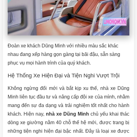
Đoàn xe khách Dũng Minh với nhiều màu sắc khác
nhau đang xếp hàng gọn gàng tại bãi đậu, sẵn sàng
phục vụ mọi hành trình của quý khách.
Hệ Thống Xe Hiện Đại và Tiện Nghi Vượt Trội
Không ngừng đổi mới và bắt kịp xu thế, nhà xe Dũng
Minh liên tục đầu tư và nâng cấp đội xe của mình, nhằm
mang đến sự đa dạng và trải nghiệm tốt nhất cho hành
khách. Hiện nay,
nhà xe Dũng Minh
chủ yếu khai thác
dòng xe giường nằm 40 chỗ thế hệ mới, được trang bị
những tiện nghi hiện đại bậc nhất. Đây là loại xe được