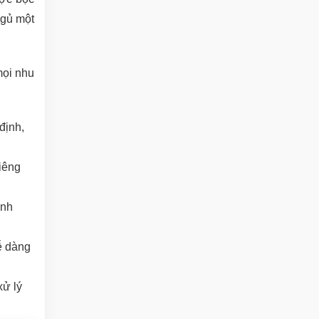
ngủ một
mọi nhu
định,
iêng
ành
ễ dàng
xử lý