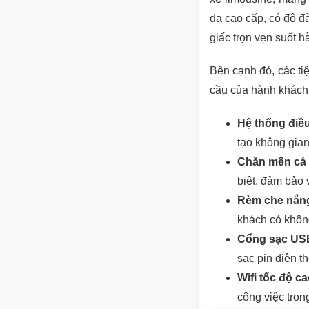
da cao cấp, có độ đ
giấc trọn vẹn suốt h
Bên cạnh đó, các ti
cầu của hành khách
Hệ thống điề
tạo không gian
Chăn mền cá
biệt, đảm bảo 
Rèm che nắng
khách có không
Cổng sạc US
sạc pin điện t
Wifi tốc độ ca
công việc tron