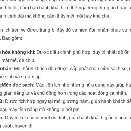
àn hồi tốt, đảm bảo hành khách có thể ngả lưng thư giãn hoặc 
ành trình dài mà không cảm thấy mệt mỏi hay khó chịu.
ện ích trên xe được trang bị đầy đủ và hiện đại, nhằm phục vụ 
. Bao gồm:
u hòa không khí:
Được điều chỉnh phù hợp, duy trì nhiệt độ ổn 
 mát mẻ, dễ chịu.
 nhân:
Mỗi hành khách đều được cấp phát chăn mền sạch sẽ, r
vệ sinh và sự ấm áp.
/đèn đọc sách:
Các tiện ích nhỏ nhưng hữu dụng này giúp h
 gian riêng tư và chủ động hơn trong các hoạt động cá nhân.
B:
Được tích hợp ngay tại mỗi giường nằm, giúp hành khách d
hoại, máy tính bảng mà không lo hết pin.
o:
Duy trì kết nối internet ổn định, giúp hành khách giải trí hoặc 
g suốt chuyến đi.