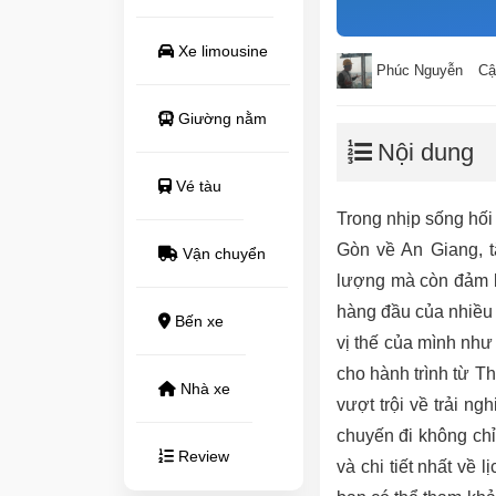
Xe limousine
Phúc Nguyễn
Cậ
Giường nằm
Nội dung
Vé tàu
Trong nhịp sống hối 
Gòn về An Giang, t
Vận chuyển
lượng mà còn đảm bả
hàng đầu của nhiều
Bến xe
vị thế của mình như
cho hành trình từ 
Nhà xe
vượt trội về trải n
chuyến đi không chỉ
Review
và chi tiết nhất về 