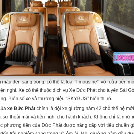
 màu đen sang trọng, có thể là loại “limousine”, với cửa bên mở
 tiện nghi. Xe có thể thuộc dịch vụ Xe Đức Phát cho tuyến Sài G
ng. Biển số xe và thương hiệu “SKYBUS” hiển thị rõ.
của
xe Đức Phát
chính là đội xe giường nằm 42 chỗ thế hệ mớ
óa sự thoải mái và tiện nghi cho hành khách. Không chỉ là nhữn
ác phương tiện của Đức Phát được nâng cấp với tiêu chuẩn 
 đến trải nghiệm sang trọng và êm ái. Mỗi giường nằm đều đ