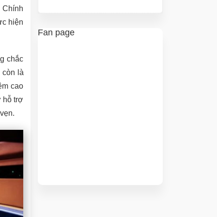
. Chính
ực hiện
Fan page
ng chắc
 còn là
iệm cao
 hỗ trợ
 vẹn.