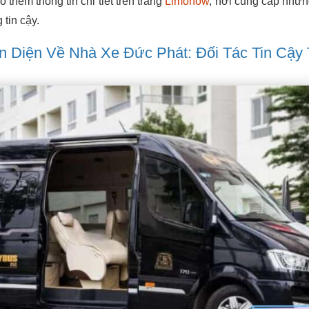
 thêm thông tin chi tiết trên trang
Limonow
, nơi cung cấp nhữ
 tin cậy.
àn Diện Về Nhà Xe Đức Phát: Đối Tác Tin Cậy 