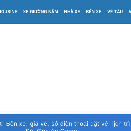
MOUSINE
XE GIƯỜNG NẰM
NHÀ XE
BẾN XE
VÉ TÀU
 Bến xe, giá vé, số điện thoại đặt vé, lịch tr