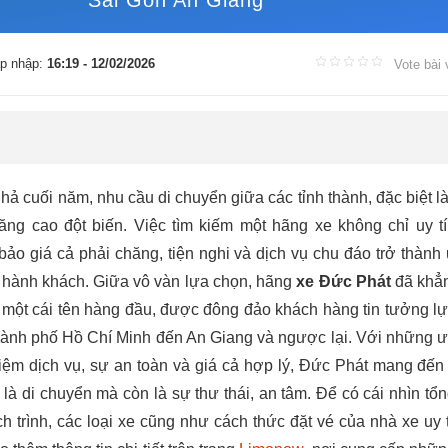
Sài Gòn An Giang
p nhập:
16:19 - 12/02/2026
Vote bài 
hả cuối năm, nhu cầu di chuyển giữa các tỉnh thành, đặc biệt là
ăng cao đột biến. Việc tìm kiếm một hãng xe không chỉ uy tí
o giá cả phải chăng, tiện nghi và dịch vụ chu đáo trở thành 
 hành khách. Giữa vô vàn lựa chọn, hãng
xe Đức Phát
đã khẳn
 một cái tên hàng đầu, được đông đảo khách hàng tin tưởng l
Thành phố Hồ Chí Minh đến An Giang và ngược lại. Với những 
ghiệm dịch vụ, sự an toàn và giá cả hợp lý, Đức Phát mang đế
 là di chuyển mà còn là sự thư thái, an tâm. Để có cái nhìn tổ
lịch trình, các loại xe cũng như cách thức đặt vé của nhà xe uy t