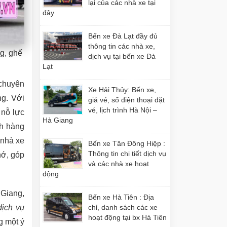
lại của các nhà xe tại
đây
Bến xe Đà Lạt đầy đủ
thông tin các nhà xe,
ng, ghế
dịch vụ tại bến xe Đà
Lạt
 chuyên
Xe Hải Thủy: Bến xe,
ng. Với
giá vé, số điện thoại đặt
vé, lịch trình Hà Nội –
 nỗ lực
Hà Giang
ch hàng
 nhà xe
Bến xe Tân Đông Hiệp :
Thông tin chi tiết dịch vụ
hớ, góp
và các nhà xe hoạt
động
 Giang,
Bến xe Hà Tiên : Địa
dịch vụ
chỉ, danh sách các xe
hoạt động tại bx Hà Tiên
g một ý