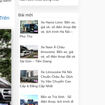
ng đánh
Bài mới
Trên
Xe Hanoi Limo: Bến xe,
giá vé, số điện thoại đặt
vé, lịch trình Hà Nội –
Phú Thọ
Xe Nam Á Châu
limousine: Bến xe, giá
vé, số điện thoại đặt vé
Sài Gòn – Tiền Giang
Xe Limousine Hà Nội
Chuẩn Châu Âu: Dịch
Vụ Vận Chuyển Cao
Cấp & Đẳng Cấp Nhất
Bến xe Trà Vinh : Số
điện thoại, lịch trình đi