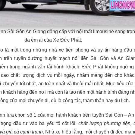
ình Sài Gòn An Giang đẳng cấp với nội thất limousine sang trọ
da êm ái của Xe Đức Phát.
o là một trong những nhà xe tiên phong và uy tín hàng đầu
 trên tuyến đường huyết mạch nối liền Sài Gòn và An Gia
iệm trong ngành vận tải hành khách, Đức Phát không ngừng
 cao chất lượng dịch vụ mỗi ngày, nhằm mang đến cho khá
 chuyển tốt nhất, an toàn nhất và thoải mái nhất. Mục tiêu của
n khách hàng đến nơi mà còn là tạo nên một hành trình đáng n
ng của mọi chuyến đi, dù là công tác, thăm thân hay du lịch.
ành lựa chọn số 1 của mọi hành khách trên tuyến Sài Gòn – An
trọng đầu tư vào ba yếu tố cốt lõi:
chất lượng phương tiện, 
và giá cả cạnh tranh
. Nhà xe hiểu rằng, mỗi chuyến đi đều man