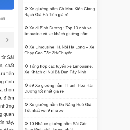
Xe giường nằm Cà Mau Kiên Giang
Rạch Giá Hà Tiên giá rẻ
viết
Xe đi Bình Dương : Top 10 nhà xe
limousine và xe khách giường nằm
Xe Limousine Hà Nội Hạ Long – Xe
Chạy Cao Tốc 2H/Chuyến
 từ Sài
n, chất
Tổng hợp các tuyến xe Limousine,
Xe Khách đi Núi Bà Đen Tây Ninh
ưu tiên
g định
#9 Xe giường nằm Thanh Hoá Hải
ựa chọn
Dương tốt nhất giá rẻ
ưu điểm
Xe giường nằm Đà Nẵng Huế Giá
n những
Tốt nhất với 9 nhà xe
ng quan
ín này,
10 Nhà xe giường nằm Sài Gòn
Nam Định chất lượng nhất