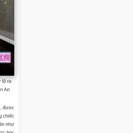
 lộ ra
òn An
i, được
g chiếc
gần như
ược bọc