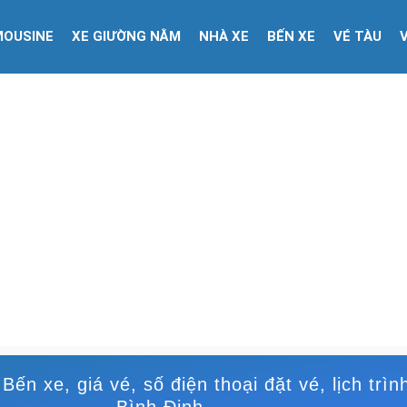
MOUSINE
XE GIƯỜNG NẰM
NHÀ XE
BẾN XE
VÉ TÀU
ến xe, giá vé, số điện thoại đặt vé, lịch trình