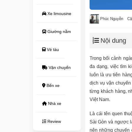
Xe limousine
Phúc Nguyễn
Cậ
Giường nằm
Nội dung
Vé tàu
Trong bối cảnh ngà
đa dạng, việc tìm k
Vận chuyển
luôn là ưu tiên hà
dịch vụ vận chuyển 
Bến xe
từng khách hàng, 
Việt Nam.
Nhà xe
Là cái tên quen thu
Review
Sài Gòn và ngược l
nên những chuyến đ