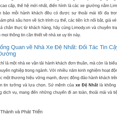
cao cấp, thế hệ mới nhất, điển hình là các xe giường nằm Li
 bảo mỗi hành khách đều có được sự thoải mái tối đa tro
m phá sâu hơn về lịch trình cụ thể, các tiện ích nổi bật, giá vé 
á chân thực từ khách hàng, hãy cùng Limody.vn và chuyên tr
 mọi thông tin cần thiết về nhà xe uy tín này.
 Tổng Quan về Nhà Xe Đệ Nhất: Đối Tác Tin Cậ
 Đường
hỉ là một nhà xe vận tải hành khách đơn thuần, mà còn là biể
huyên nghiệp trong ngành. Với nhiều năm kinh nghiệm hoạt độ
c một thương hiệu vững mạnh, được đông đảo hành khách trê
òn tin tưởng và lựa chọn. Sứ mệnh của
xe Đệ Nhất
là không
 dịch vụ, mang đến những chuyến đi an toàn, thoải mái và ti
 Thành và Phát Triển