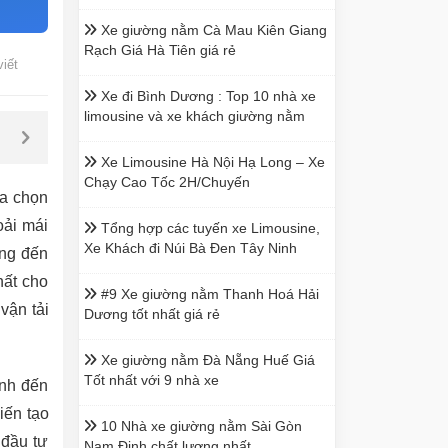
Xe giường nằm Cà Mau Kiên Giang
Rạch Giá Hà Tiên giá rẻ
viết
Xe đi Bình Dương : Top 10 nhà xe
limousine và xe khách giường nằm
Xe Limousine Hà Nội Hạ Long – Xe
Chạy Cao Tốc 2H/Chuyến
ựa chọn
oải mái
Tổng hợp các tuyến xe Limousine,
Xe Khách đi Núi Bà Đen Tây Ninh
ang đến
hất cho
#9 Xe giường nằm Thanh Hoá Hải
vận tải
Dương tốt nhất giá rẻ
Xe giường nằm Đà Nẵng Huế Giá
Tốt nhất với 9 nhà xe
ịnh đến
iến tạo
10 Nhà xe giường nằm Sài Gòn
 đầu tư
Nam Định chất lượng nhất