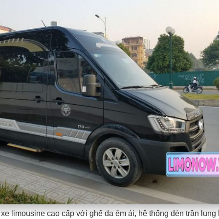
 xe limousine cao cấp với ghế da êm ái, hệ thống đèn trần lung 