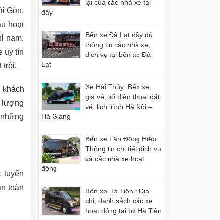
lại của các nhà xe tại
ài Gòn,
đây
ầu hoạt
Bến xe Đà Lạt đầy đủ
hỉ nam.
thông tin các nhà xe,
 uy tín
dịch vụ tại bến xe Đà
Lạt
trội.
Xe Hải Thủy: Bến xe,
ừ khách
giá vé, số điện thoại đặt
g lượng
vé, lịch trình Hà Nội –
à những
Hà Giang
Bến xe Tân Đông Hiệp :
Thông tin chi tiết dịch vụ
và các nhà xe hoạt
động
 tuyến
an toàn
Bến xe Hà Tiên : Địa
chỉ, danh sách các xe
hoạt động tại bx Hà Tiên