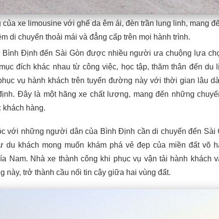
g của xe limousine với ghế da êm ái, đèn trần lung linh, mang đế
m di chuyển thoải mái và đẳng cấp trên mọi hành trình.
 Bình Định đến Sài Gòn được nhiều người ưa chuộng lựa ch
mục đích khác nhau từ công việc, học tập, thăm thân đến du l
phục vụ hành khách trên tuyến đường này với thời gian lâu dà
định. Đây là một hãng xe chất lượng, mang đến những chuy
ác khách hàng.
ộc với những người dân của Bình Định cần di chuyển đến Sài
hư du khách mong muốn khám phá vẻ đẹp của miền đất võ h
phía Nam. Nhà xe thành công khi phục vụ vận tải hành khách 
 này, trở thành cầu nối tin cậy giữa hai vùng đất.