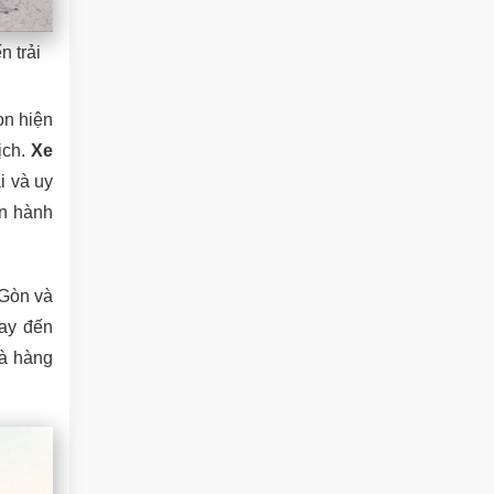
n trải
ọn hiện
ịch.
Xe
i và uy
ến hành
 Gòn và
ay đến
và hàng