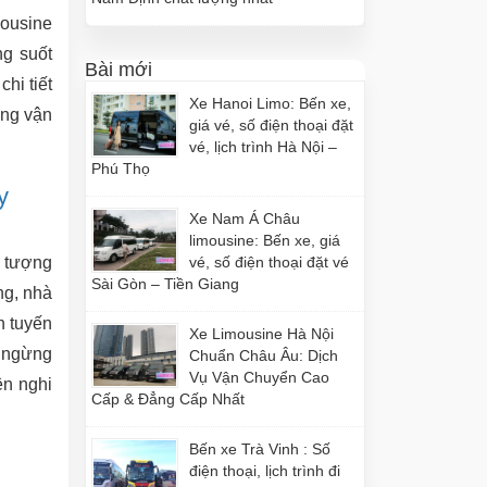
mousine
ng suốt
Bài mới
chi tiết
Xe Hanoi Limo: Bến xe,
ang vận
giá vé, số điện thoại đặt
vé, lịch trình Hà Nội –
Phú Thọ
y
Xe Nam Á Châu
limousine: Bến xe, giá
u tượng
vé, số điện thoại đặt vé
Sài Gòn – Tiền Giang
ng, nhà
n tuyến
Xe Limousine Hà Nội
 ngừng
Chuẩn Châu Âu: Dịch
Vụ Vận Chuyển Cao
ện nghi
Cấp & Đẳng Cấp Nhất
Bến xe Trà Vinh : Số
điện thoại, lịch trình đi