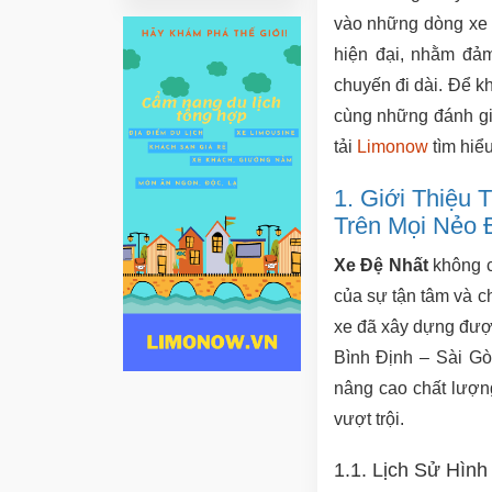
vào những dòng xe 
hiện đại, nhằm đảm
chuyến đi dài. Để khá
cùng những đánh gi
tải
Limonow
tìm hiểu
1. Giới Thiệu
Trên Mọi Nẻo
Xe Đệ Nhất
không c
của sự tận tâm và c
xe đã xây dựng đượ
Bình Định – Sài G
nâng cao chất lượng
vượt trội.
1.1. Lịch Sử Hình