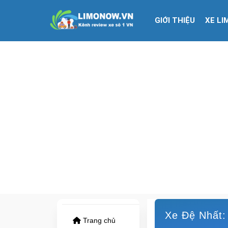
GIỚI THIỆU
XE LI
Xe Đệ Nhất: B
Trang chủ