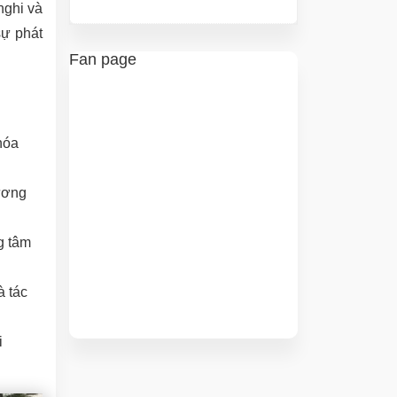
nghi và
sự phát
Fan page
hóa
ương
g tâm
à tác
i