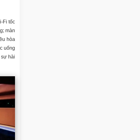
i-Fi tốc
ng; màn
iều hòa
ớc uống
 sự hài