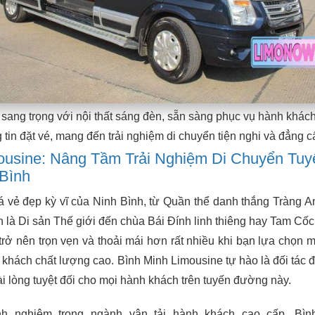
 sang trọng với nội thất sáng đèn, sẵn sàng phục vụ hành khách
 tin đặt vé, mang đến trải nghiệm di chuyển tiện nghi và đẳng c
ousine: Nâng Tầm Trải Nghiệm Di Chuyển Tuy
 Bình
á vẻ đẹp kỳ vĩ của Ninh Bình, từ Quần thể danh thắng Tràng 
à Di sản Thế giới đến chùa Bái Đính linh thiêng hay Tam Cốc
rở nên trọn vẹn và thoải mái hơn rất nhiều khi bạn lựa chọn m
khách chất lượng cao. Bình Minh Limousine tự hào là đối tác đ
i lòng tuyệt đối cho mọi hành khách trên tuyến đường này.
nh nghiệm trong ngành vận tải hành khách cao cấp, Bìn