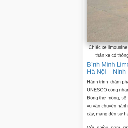
Chiếc xe limousine
thân xe có thông
Bình Minh Lim
Hà Nội – Ninh
Hành trình khám ph
UNESCO công nhận l
Động thơ mộng, sẽ t
vụ vận chuyển hành 
cậy, mang đến sự hà
Với nhiều năm ki