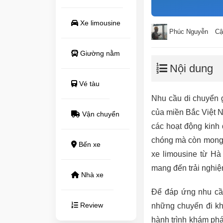
Xe limousine
Phúc Nguyễn
Cậ
Giường nằm
Nội dung
Vé tàu
Nhu cầu di chuyển g
của miền Bắc Việt N
Vận chuyển
các hoạt động kinh
chóng mà còn mong m
Bến xe
xe limousine từ Hà
mang đến trải nghiệm
Nhà xe
Để đáp ứng nhu cầu
Review
những chuyến đi kh
hành trình khám ph