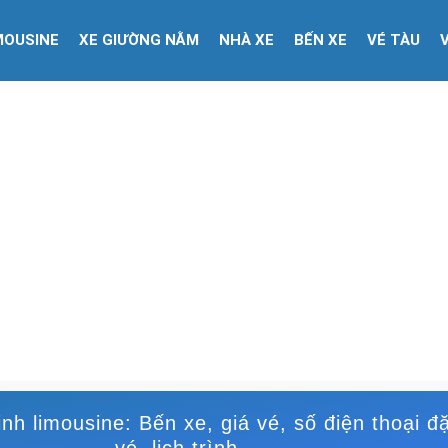
MOUSINE
XE GIƯỜNG NẰM
NHÀ XE
BẾN XE
VÉ TÀU
nh limousine: Bến xe, giá vé, số điện thoại đ