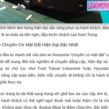
Bình Minh đen bóng hiện đại sẵn sàng phục vụ hành khách, đả
 đi an toàn và tiện nghi, đậu trước khách sạn Nam Trung.
 Chuyên Cơ Mặt Đất Hiện Đại Bậc Nhất
e đầu tư mạnh mẽ vào dàn xe limousine “chuyên cơ mặt đất” c
iệt để mang đến trải nghiệm di chuyển đẳng cấp, hiện đại và
ng xe chủ lực như Ford Transit Limousine hoặc Hyundai 
nâng cấp toàn diện, biến mỗi chuyến đi không chỉ là hành t
 giãn thực sự.
ợc trang bị nội thất sang trọng với ghế bọc da cao cấp, êm ái,
 hành khách có thể nghỉ ngơi thoải mái hoặc thậm chí là c
. Không gian rộng rãi, thoáng đãng là điểm cộng lớn, đặc biệt 