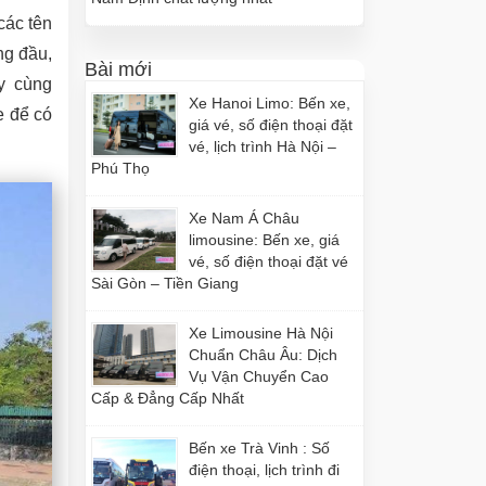
các tên
ng đầu,
Bài mới
y cùng
Xe Hanoi Limo: Bến xe,
e để có
giá vé, số điện thoại đặt
vé, lịch trình Hà Nội –
Phú Thọ
Xe Nam Á Châu
limousine: Bến xe, giá
vé, số điện thoại đặt vé
Sài Gòn – Tiền Giang
Xe Limousine Hà Nội
Chuẩn Châu Âu: Dịch
Vụ Vận Chuyển Cao
Cấp & Đẳng Cấp Nhất
Bến xe Trà Vinh : Số
điện thoại, lịch trình đi