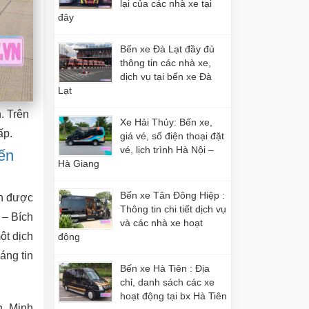
lại của các nhà xe tại
đây
Bến xe Đà Lạt đầy đủ
thông tin các nhà xe,
dịch vụ tại bến xe Đà
Lạt
. Trên
Xe Hải Thủy: Bến xe,
ấp.
giá vé, số điện thoại đặt
vé, lịch trình Hà Nội –
ến
Hà Giang
Bến xe Tân Đông Hiệp :
An được
Thông tin chi tiết dịch vụ
 – Bích
và các nhà xe hoạt
ột dịch
động
áng tin
Bến xe Hà Tiên : Địa
chỉ, danh sách các xe
hoạt động tại bx Hà Tiên
h Minh