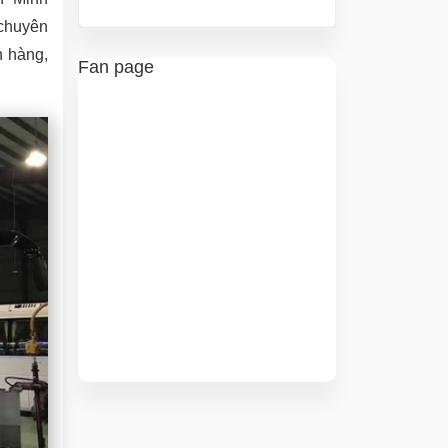
 chuyên
h hàng,
Fan page