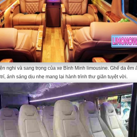
iện nghi và sang trọng của xe Bình Minh limousine. Ghế da êm 
 trí, ánh sáng dịu nhẹ mang lại hành trình thư giãn tuyệt vời.