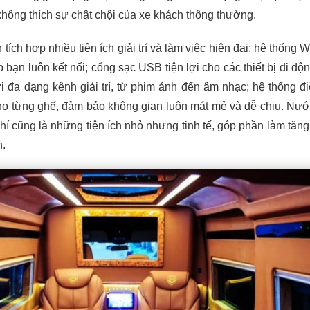
ông thích sự chật chội của xe khách thông thường.
 tích hợp nhiều tiện ích giải trí và làm việc hiện đại: hệ thống W
 bạn luôn kết nối; cổng sạc USB tiện lợi cho các thiết bị di độ
 đa dạng kênh giải trí, từ phim ảnh đến âm nhạc; hệ thống đ
cho từng ghế, đảm bảo không gian luôn mát mẻ và dễ chịu. Nư
hí cũng là những tiện ích nhỏ nhưng tinh tế, góp phần làm tăng
h.