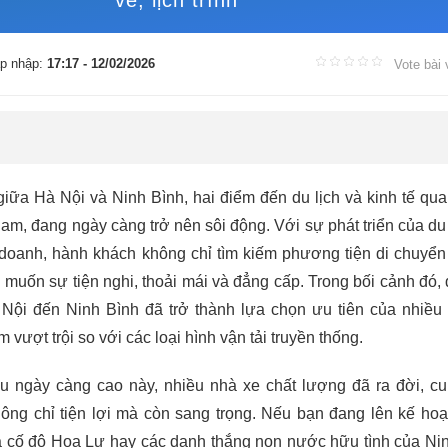
vé, lịch trình
p nhập:
17:17 - 12/02/2026
Vote bài 
iữa Hà Nội và Ninh Bình, hai điểm đến du lịch và kinh tế qua
am, đang ngày càng trở nên sôi động. Với sự phát triển của du 
 doanh, hành khách không chỉ tìm kiếm phương tiện di chuyể
uốn sự tiện nghi, thoải mái và đẳng cấp. Trong bối cảnh đó, 
 Nội đến Ninh Bình đã trở thành lựa chọn ưu tiên của nhiều
 vượt trội so với các loại hình vận tải truyền thống.
 ngày càng cao này, nhiều nhà xe chất lượng đã ra đời, c
ông chỉ tiện lợi mà còn sang trọng. Nếu bạn đang lên kế ho
á cố đô Hoa Lư hay các danh thắng non nước hữu tình của Ni