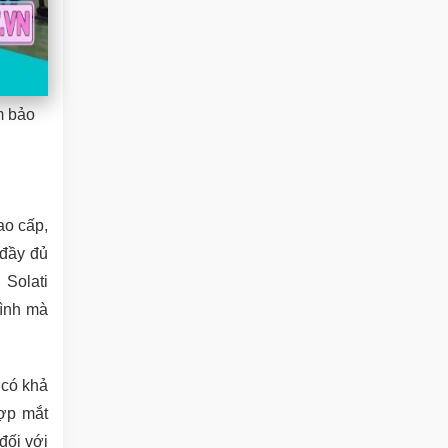
m bảo
ao cấp,
 đầy đủ
Solati
rình mà
 có khả
hợp mắt
đối với