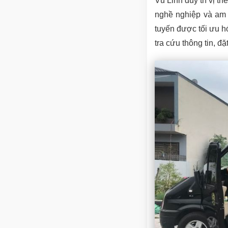
Vũ Linh duy trì vị t
nghề nghiệp và am 
tuyến được tối ưu h
tra cứu thông tin, đặ