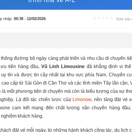
trình nhà xe A-Z
p nhập:
00:38 - 12/02/2026
Vote bài 
 thông đường bộ ngày càng phát triển và nhu cầu di chuyển tiệ
 ưu tiên hàng đầu,
Vũ Linh Limousine
đã khẳng định vị thế
 uy tín và được tin cậy nhất tại khu vực phía Nam. Chuyên c
e cao cấp từ Sài Gòn đi Cần Thơ và các tỉnh miền Tây lân cận, 
 là một phương tiện di chuyển mà còn là biểu tượng của sự tho
nghiệp. Là đối tác chiến lược của
Limonow
, nền tảng đặt vé 
usine cam kết mang đến chất lượng vận chuyển hàng đầu,
i nghiệm khách hàng.
khách đặt vé mỗi ngày, từ những hành khách công tác, du lịch 