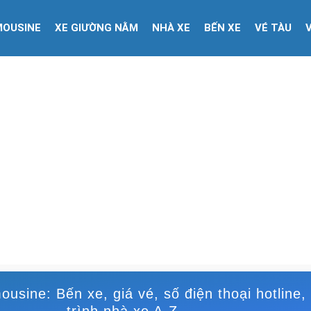
MOUSINE
XE GIƯỜNG NẰM
NHÀ XE
BẾN XE
VÉ TÀU
ousine: Bến xe, giá vé, số điện thoại hotline, 