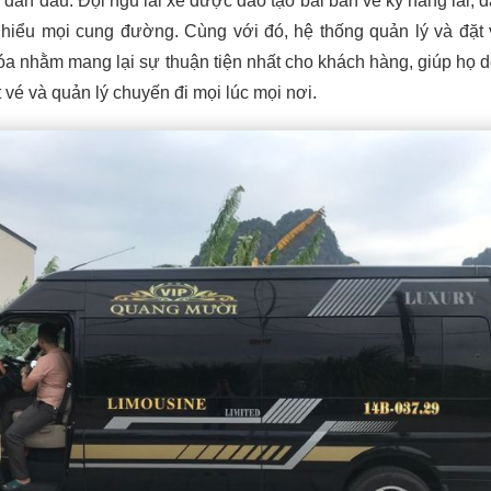
hế dẫn đầu. Đội ngũ lái xe được đào tạo bài bản về kỹ năng lái, 
hiểu mọi cung đường. Cùng với đó, hệ thống quản lý và đặt 
óa nhằm mang lại sự thuận tiện nhất cho khách hàng, giúp họ 
t vé và quản lý chuyến đi mọi lúc mọi nơi.