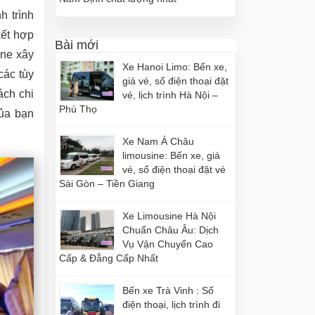
h trình
kết hợp
Bài mới
ine xây
Xe Hanoi Limo: Bến xe,
các tùy
giá vé, số điện thoại đặt
ách chi
vé, lịch trình Hà Nội –
Phú Thọ
của bạn
Xe Nam Á Châu
limousine: Bến xe, giá
vé, số điện thoại đặt vé
Sài Gòn – Tiền Giang
Xe Limousine Hà Nội
Chuẩn Châu Âu: Dịch
Vụ Vận Chuyển Cao
Cấp & Đẳng Cấp Nhất
Bến xe Trà Vinh : Số
điện thoại, lịch trình đi