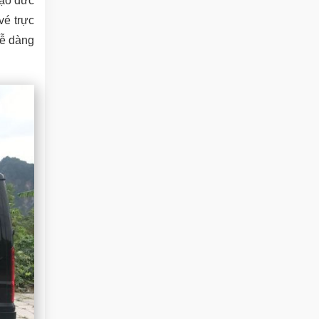
đạo đức
vé trực
dễ dàng