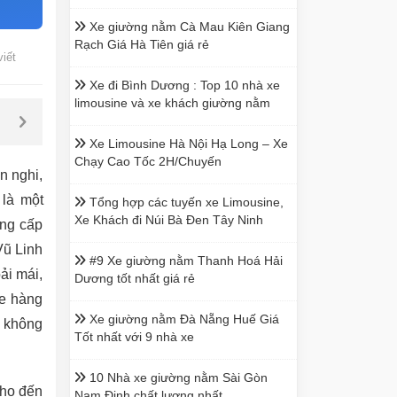
Xe giường nằm Cà Mau Kiên Giang
Rạch Giá Hà Tiên giá rẻ
viết
Xe đi Bình Dương : Top 10 nhà xe
limousine và xe khách giường nằm
Xe Limousine Hà Nội Hạ Long – Xe
Chạy Cao Tốc 2H/Chuyến
n nghi,
 là một
Tổng hợp các tuyến xe Limousine,
Xe Khách đi Núi Bà Đen Tây Ninh
ung cấp
Vũ Linh
#9 Xe giường nằm Thanh Hoá Hải
ải mái,
Dương tốt nhất giá rẻ
xe hàng
Xe giường nằm Đà Nẵng Huế Giá
 không
Tốt nhất với 9 nhà xe
10 Nhà xe giường nằm Sài Gòn
cho đến
Nam Định chất lượng nhất