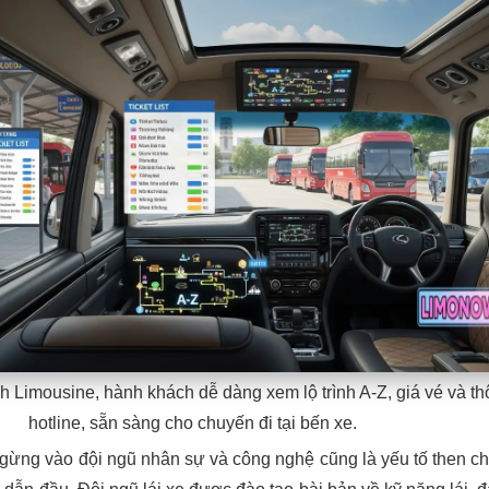
h Limousine, hành khách dễ dàng xem lộ trình A-Z, giá vé và th
hotline, sẵn sàng cho chuyến đi tại bến xe.
gừng vào đội ngũ nhân sự và công nghệ cũng là yếu tố then ch