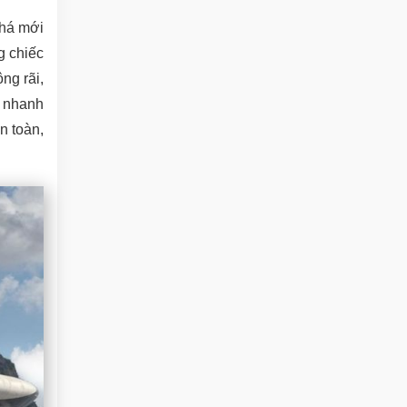
khá mới
g chiếc
ng rãi,
h nhanh
n toàn,