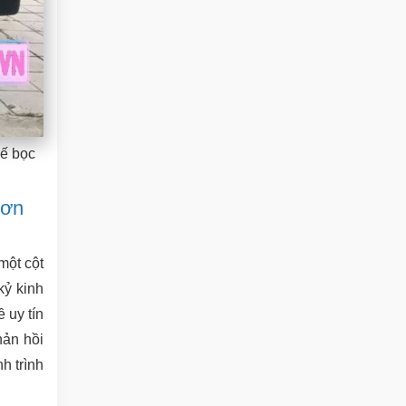
hế bọc
hơn
một cột
kỷ kinh
 uy tín
hản hồi
h trình