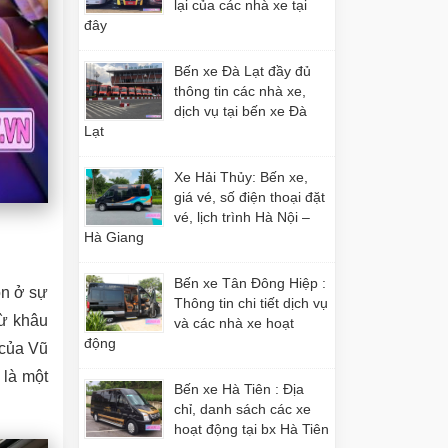
lại của các nhà xe tại
đây
Bến xe Đà Lạt đầy đủ
thông tin các nhà xe,
dịch vụ tại bến xe Đà
Lạt
Xe Hải Thủy: Bến xe,
giá vé, số điện thoại đặt
vé, lịch trình Hà Nội –
Hà Giang
Bến xe Tân Đông Hiệp :
òn ở sự
Thông tin chi tiết dịch vụ
từ khâu
và các nhà xe hoạt
động
 của Vũ
 là một
Bến xe Hà Tiên : Địa
chỉ, danh sách các xe
hoạt động tại bx Hà Tiên