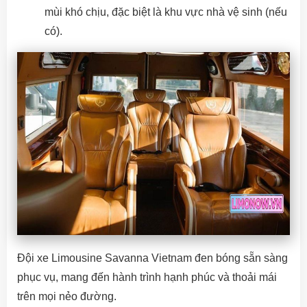
mùi khó chịu, đặc biệt là khu vực nhà vệ sinh (nếu
có).
Đội xe Limousine Savanna Vietnam đen bóng sẵn sàng
phục vụ, mang đến hành trình hạnh phúc và thoải mái
trên mọi nẻo đường.