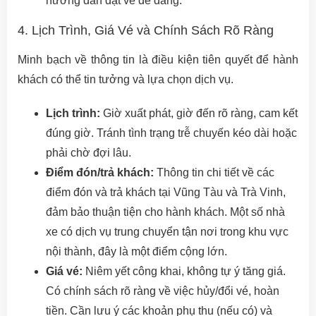
hướng dẫn đặt vé dễ dàng.
4. Lịch Trình, Giá Vé và Chính Sách Rõ Ràng
Minh bạch về thông tin là điều kiện tiên quyết để hành
khách có thể tin tưởng và lựa chọn dịch vụ.
Lịch trình:
Giờ xuất phát, giờ đến rõ ràng, cam kết
đúng giờ. Tránh tình trạng trễ chuyến kéo dài hoặc
phải chờ đợi lâu.
Điểm đón/trả khách:
Thông tin chi tiết về các
điểm đón và trả khách tại Vũng Tàu và Trà Vinh,
đảm bảo thuận tiện cho hành khách. Một số nhà
xe có dịch vụ trung chuyển tận nơi trong khu vực
nội thành, đây là một điểm cộng lớn.
Giá vé:
Niêm yết công khai, không tự ý tăng giá.
Có chính sách rõ ràng về việc hủy/đổi vé, hoàn
tiền. Cần lưu ý các khoản phụ thu (nếu có) và