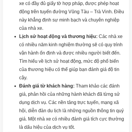
xe có đầy đủ giấy tờ hợp pháp, được phép hoạt
động trên tuyến đường Vũng Tàu – Trà Vinh. Điều
này khẳng định sự minh bạch và chuyên nghiệp
của nhà xe.
Lịch sử hoạt động và thương hiệu:
Các nhà xe
có nhiều năm kinh nghiệm thường sẽ có quy trình
vận hành ổn định và được nhiều người biết đến.
Tìm hiểu về lịch sử hoạt động, mức độ phổ biến
của thương hiệu có thể giúp bạn đánh giá độ tin
cậy.
Đánh giá từ khách hàng:
Tham khảo các đánh
giá, phản hồi của những hành khách đã từng sử
dụng dịch vụ. Các nền tảng trực tuyến, mạng xã
hội, diễn đàn du lịch là những nguồn thông tin quý
giá. Một nhà xe có nhiều đánh giá tích cực thường
là dấu hiệu của dịch vụ tốt.