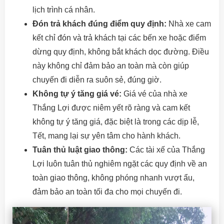
lịch trình cá nhân.
Đón trả khách đúng điểm quy định:
Nhà xe cam
kết chỉ đón và trả khách tại các bến xe hoặc điểm
dừng quy định, không bắt khách dọc đường. Điều
này không chỉ đảm bảo an toàn mà còn giúp
chuyến đi diễn ra suôn sẻ, đúng giờ.
Không tự ý tăng giá vé:
Giá vé của nhà xe
Thắng Lợi được niêm yết rõ ràng và cam kết
không tự ý tăng giá, đặc biệt là trong các dịp lễ,
Tết, mang lại sự yên tâm cho hành khách.
Tuân thủ luật giao thông:
Các tài xế của Thắng
Lợi luôn tuân thủ nghiêm ngặt các quy định về an
toàn giao thông, không phóng nhanh vượt ẩu,
đảm bảo an toàn tối đa cho mọi chuyến đi.