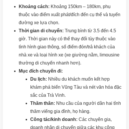
Khoảng cách:
Khoảng 150km – 180km, phụ
thuộc vào điểm xuất phát/đích đến cụ thể và tuyến
đường xe lựa chọn.
Thời gian di chuyển:
Trung bình từ 3.5 đến 4.5
giờ. Thời gian này có thể thay đổi tùy thuộc vào
tình hình giao thông, số điểm đón/trả khách của
nhà xe và loại hình xe (xe giường nằm, limousine
thường di chuyển nhanh hơn).
Mục đích chuyến đi:
Du lịch:
Nhiều du khách muốn kết hợp
khám phá biển Vũng Tàu và nét văn hóa đặc
sắc của Trà Vinh.
Thăm thân:
Nhu cầu của người dân hai tỉnh
thăm viếng gia đình, họ hàng.
Công tác/kinh doanh:
Các chuyên gia,
doanh nhân di chuyển giữa các khu công