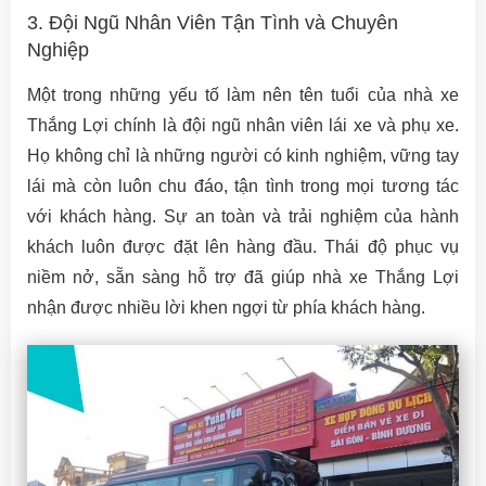
3. Đội Ngũ Nhân Viên Tận Tình và Chuyên
Nghiệp
Một trong những yếu tố làm nên tên tuổi của nhà xe
Thắng Lợi chính là đội ngũ nhân viên lái xe và phụ xe.
Họ không chỉ là những người có kinh nghiệm, vững tay
lái mà còn luôn chu đáo, tận tình trong mọi tương tác
với khách hàng. Sự an toàn và trải nghiệm của hành
khách luôn được đặt lên hàng đầu. Thái độ phục vụ
niềm nở, sẵn sàng hỗ trợ đã giúp nhà xe Thắng Lợi
nhận được nhiều lời khen ngợi từ phía khách hàng.