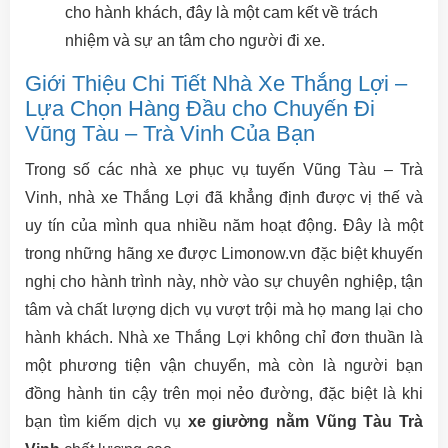
cho hành khách, đây là một cam kết về trách
nhiệm và sự an tâm cho người đi xe.
Giới Thiệu Chi Tiết Nhà Xe Thắng Lợi –
Lựa Chọn Hàng Đầu cho Chuyến Đi
Vũng Tàu – Trà Vinh Của Bạn
Trong số các nhà xe phục vụ tuyến Vũng Tàu – Trà
Vinh, nhà xe Thắng Lợi đã khẳng định được vị thế và
uy tín của mình qua nhiều năm hoạt động. Đây là một
trong những hãng xe được Limonow.vn đặc biệt khuyến
nghị cho hành trình này, nhờ vào sự chuyên nghiệp, tận
tâm và chất lượng dịch vụ vượt trội mà họ mang lại cho
hành khách. Nhà xe Thắng Lợi không chỉ đơn thuần là
một phương tiện vận chuyển, mà còn là người bạn
đồng hành tin cậy trên mọi nẻo đường, đặc biệt là khi
bạn tìm kiếm dịch vụ
xe giường nằm Vũng Tàu Trà