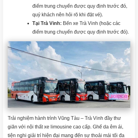
điểm trung chuyển được quy định trước đó,
quý khách nên hỏi rõ khi đặt vé).
Tại Trà Vinh:
Bến xe Trà Vinh (hoặc các
điểm trung chuyển được quy định trước đó).
Trải nghiệm hành trình Vũng Tàu – Trà Vinh đầy thư
giãn với nội thất xe limousine cao cấp. Ghế da êm ái,
tiện nghi giải trí hiện đại mang đến sự thoải mái tối đa