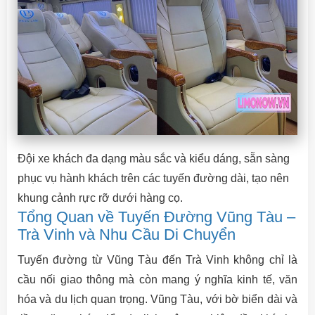
Đội xe khách đa dạng màu sắc và kiểu dáng, sẵn sàng
phục vụ hành khách trên các tuyến đường dài, tạo nên
khung cảnh rực rỡ dưới hàng cọ.
Tổng Quan về Tuyến Đường Vũng Tàu –
Trà Vinh và Nhu Cầu Di Chuyển
Tuyến đường từ Vũng Tàu đến Trà Vinh không chỉ là
cầu nối giao thông mà còn mang ý nghĩa kinh tế, văn
hóa và du lịch quan trọng. Vũng Tàu, với bờ biển dài và