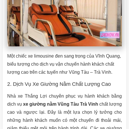
Một chiếc xe limousine đen sang trọng của Vĩnh Quang,
biểu tượng cho dịch vụ vận chuyển hành khách chất
lượng cao trên các tuyến như Vũng Tàu – Trà Vinh.
2. Dịch Vụ Xe Giường Nằm Chất Lượng Cao
Nhà xe Thắng Lợi chuyên phục vụ hành khách bằng
dịch vụ
xe giường nằm Vũng Tàu Trà Vinh
chất lượng
cao và ngược lại. Đây là một lựa chọn lý tưởng cho
những hành khách muốn có một chuyến đi thoải mái,
giảm thiểu mệt mỏi trên hành trình dài. Các xe giường