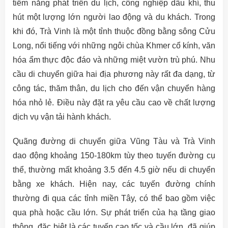
tiềm năng phát triển du lịch, công nghiệp dầu khí, thu
hút một lượng lớn người lao động và du khách. Trong
khi đó, Trà Vinh là một tỉnh thuộc đồng bằng sông Cửu
Long, nổi tiếng với những ngôi chùa Khmer cổ kính, văn
hóa ẩm thực độc đáo và những miệt vườn trù phú. Nhu
cầu di chuyển giữa hai địa phương này rất đa dạng, từ
công tác, thăm thân, du lịch cho đến vận chuyển hàng
hóa nhỏ lẻ. Điều này đặt ra yêu cầu cao về chất lượng
dịch vụ vận tải hành khách.
Quãng đường di chuyển giữa Vũng Tàu và Trà Vinh
dao động khoảng 150-180km tùy theo tuyến đường cụ
thể, thường mất khoảng 3.5 đến 4.5 giờ nếu di chuyển
bằng xe khách. Hiện nay, các tuyến đường chính
thường đi qua các tỉnh miền Tây, có thể bao gồm việc
qua phà hoặc cầu lớn. Sự phát triển của hạ tầng giao
thông, đặc biệt là các tuyến cao tốc và cầu lớn, đã giúp