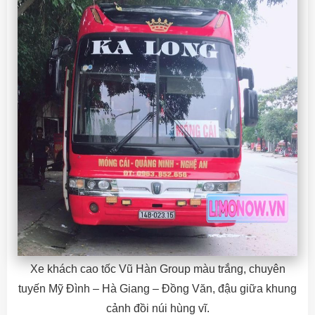
Xe khách cao tốc Vũ Hàn Group màu trắng, chuyên
tuyến Mỹ Đình – Hà Giang – Đồng Văn, đậu giữa khung
cảnh đồi núi hùng vĩ.