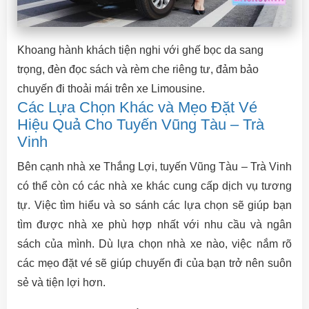
Khoang hành khách tiện nghi với ghế bọc da sang
trọng, đèn đọc sách và rèm che riêng tư, đảm bảo
chuyến đi thoải mái trên xe Limousine.
Các Lựa Chọn Khác và Mẹo Đặt Vé
Hiệu Quả Cho Tuyến Vũng Tàu – Trà
Vinh
Bên cạnh nhà xe Thắng Lợi, tuyến Vũng Tàu – Trà Vinh
có thể còn có các nhà xe khác cung cấp dịch vụ tương
tự. Việc tìm hiểu và so sánh các lựa chọn sẽ giúp bạn
tìm được nhà xe phù hợp nhất với nhu cầu và ngân
sách của mình. Dù lựa chọn nhà xe nào, việc nắm rõ
các mẹo đặt vé sẽ giúp chuyến đi của bạn trở nên suôn
sẻ và tiện lợi hơn.