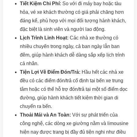
Tiết Kiệm Chi Phí:
So với đi máy bay hoặc tàu
hỏa, vé xe khách thường có giá phải chăng hơn
đáng kể, phù hợp với mọi đối tượng hành khách,
đặc biệt là sinh viên và người lao động.
Lịch Trình Linh Hoạt:
Các nhà xe thường có
nhiều chuyến trong ngày, cả ban ngày lẫn ban
đêm, giúp hành khách dễ dàng sắp xếp lịch trình
cá nhân.
Tiện Lợi Về Điểm Đón/Trả:
Hầu hết các nhà xe
đều có các điểm đón/trả cố định tại bến xe trung
tâm hoặc có thể hỗ trợ đón/trả tại một số điểm dọc
đường, giúp hành khách tiết kiệm thời gian di
chuyển ra bến.
Thoải Mái và An Toàn:
Với sự phát triển của
công nghệ, các dòng xe giường nằm và limousine
hiện nay được trang bị đầy đủ tiện nghi như điều