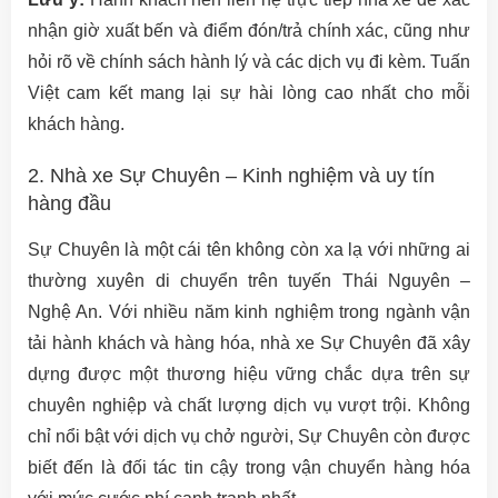
nhận giờ xuất bến và điểm đón/trả chính xác, cũng như
hỏi rõ về chính sách hành lý và các dịch vụ đi kèm. Tuấn
Việt cam kết mang lại sự hài lòng cao nhất cho mỗi
khách hàng.
2. Nhà xe Sự Chuyên – Kinh nghiệm và uy tín
hàng đầu
Sự Chuyên là một cái tên không còn xa lạ với những ai
thường xuyên di chuyển trên tuyến Thái Nguyên –
Nghệ An. Với nhiều năm kinh nghiệm trong ngành vận
tải hành khách và hàng hóa, nhà xe Sự Chuyên đã xây
dựng được một thương hiệu vững chắc dựa trên sự
chuyên nghiệp và chất lượng dịch vụ vượt trội. Không
chỉ nổi bật với dịch vụ chở người, Sự Chuyên còn được
biết đến là đối tác tin cậy trong vận chuyển hàng hóa