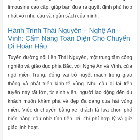
limousine cao cấp, giúp bạn đưa ra quyết định phù hợp
nhất với nhu cầu và ngân sách của mình.
Hành Trình Thái Nguyên – Nghệ An –
Vinh: Cẩm Nang Toàn Diện Cho Chuyến
Đi Hoàn Hảo
Tuyến đường nối liền Thái Nguyên, một trung tâm công
nghiệp và giáo dục phía Bắc, với Nghệ An và Vinh, cửa
ngõ miền Trung, đóng vai trò huyết mạch trong giao
thông và phát triển kinh tế vùng. Nhu cầu đi lại trên
tuyến này rất lớn, từ sinh viên, người lao động đến du
khách muốn khám phá vẻ đẹp đa dạng của hai vùng
miền. Việc di chuyển bằng xe khách là lựa chọn phổ
biến hàng đầu nhờ tính tiện lợi, chi phí hợp lý và giờ
giấc linh hoạt.