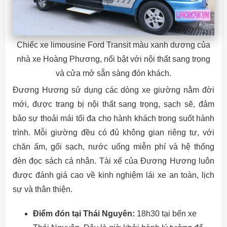
Chiếc xe limousine Ford Transit màu xanh dương của
nhà xe Hoàng Phương, nổi bật với nội thất sang trọng
và cửa mở sẵn sàng đón khách.
Đương Hương sử dụng các dòng xe giường nằm đời
mới, được trang bị nội thất sang trọng, sạch sẽ, đảm
bảo sự thoải mái tối đa cho hành khách trong suốt hành
trình. Mỗi giường đều có đủ không gian riêng tư, với
chăn ấm, gối sạch, nước uống miễn phí và hệ thống
đèn đọc sách cá nhân. Tài xế của Đương Hương luôn
được đánh giá cao về kinh nghiệm lái xe an toàn, lịch
sự và thân thiện.
Điểm đón tại Thái Nguyên:
18h30 tại bến xe