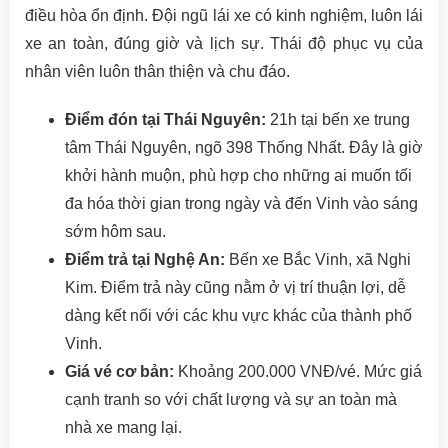
điều hòa ổn định. Đội ngũ lái xe có kinh nghiệm, luôn lái
xe an toàn, đúng giờ và lịch sự. Thái độ phục vụ của
nhân viên luôn thân thiện và chu đáo.
Điểm đón tại Thái Nguyên:
21h tại bến xe trung
tâm Thái Nguyên, ngõ 398 Thống Nhất. Đây là giờ
khởi hành muộn, phù hợp cho những ai muốn tối
đa hóa thời gian trong ngày và đến Vinh vào sáng
sớm hôm sau.
Điểm trả tại Nghệ An:
Bến xe Bắc Vinh, xã Nghi
Kim. Điểm trả này cũng nằm ở vị trí thuận lợi, dễ
dàng kết nối với các khu vực khác của thành phố
Vinh.
Giá vé cơ bản:
Khoảng 200.000 VNĐ/vé. Mức giá
cạnh tranh so với chất lượng và sự an toàn mà
nhà xe mang lại.