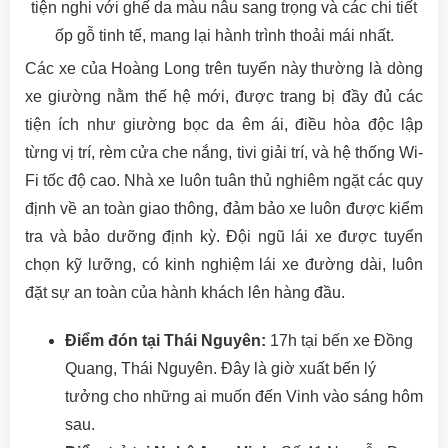
tiện nghi với ghế da màu nâu sang trọng và các chi tiết
ốp gỗ tinh tế, mang lại hành trình thoải mái nhất.
Các xe của Hoàng Long trên tuyến này thường là dòng
xe giường nằm thế hệ mới, được trang bị đầy đủ các
tiện ích như giường bọc da êm ái, điều hòa độc lập
từng vị trí, rèm cửa che nắng, tivi giải trí, và hệ thống Wi-
Fi tốc độ cao. Nhà xe luôn tuân thủ nghiêm ngặt các quy
định về an toàn giao thông, đảm bảo xe luôn được kiểm
tra và bảo dưỡng định kỳ. Đội ngũ lái xe được tuyển
chọn kỹ lưỡng, có kinh nghiệm lái xe đường dài, luôn
đặt sự an toàn của hành khách lên hàng đầu.
Điểm đón tại Thái Nguyên:
17h tại bến xe Đồng
Quang, Thái Nguyên. Đây là giờ xuất bến lý
tưởng cho những ai muốn đến Vinh vào sáng hôm
sau.