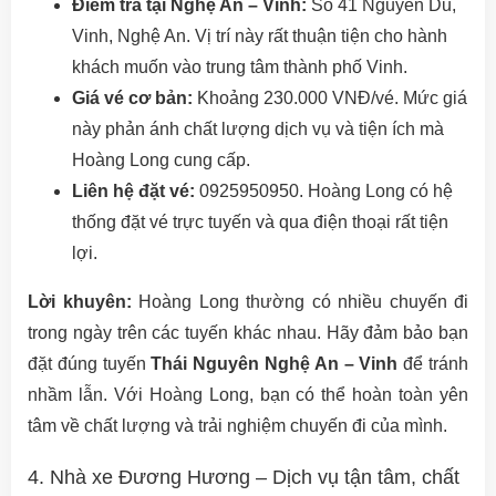
Điểm trả tại Nghệ An – Vinh:
Số 41 Nguyễn Du,
Vinh, Nghệ An. Vị trí này rất thuận tiện cho hành
khách muốn vào trung tâm thành phố Vinh.
Giá vé cơ bản:
Khoảng 230.000 VNĐ/vé. Mức giá
này phản ánh chất lượng dịch vụ và tiện ích mà
Hoàng Long cung cấp.
Liên hệ đặt vé:
0925950950. Hoàng Long có hệ
thống đặt vé trực tuyến và qua điện thoại rất tiện
lợi.
Lời khuyên:
Hoàng Long thường có nhiều chuyến đi
trong ngày trên các tuyến khác nhau. Hãy đảm bảo bạn
đặt đúng tuyến
Thái Nguyên Nghệ An – Vinh
để tránh
nhầm lẫn. Với Hoàng Long, bạn có thể hoàn toàn yên
tâm về chất lượng và trải nghiệm chuyến đi của mình.
4. Nhà xe Đương Hương – Dịch vụ tận tâm, chất