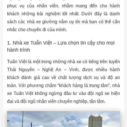
phục vụ của nhân viên, nhằm mang đến cho hành
khách những trải nghiệm tốt nhất. Dưới đây là danh
sách các nhà xe giường nằm uy tín mà bạn có thể cân
nhắc cho chuyến đi của mình.
1. Nhà xe Tuấn Việt – Lựa chọn tin cậy cho mọi
hành trình
Tuấn Việt là một trong những nhà xe có tiếng trên tuyến
Thái Nguyên – Nghệ An – Vinh, được nhiều hành
khách đánh giá cao về chất lượng dịch vụ và độ an
toàn. Với phương châm “khách hàng là trung tâm”, nhà
xe Tuấn Việt không ngừng đầu tư vào đội ngũ xe hiện
đại và đội ngũ nhân viên chuyên nghiệp, tận tâm.