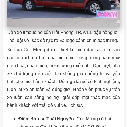
Dàn xe limousine của Hải Phòng TRAVEL đậu hàng lối,
nổi bật với sắc đỏ rực rỡ và logo cánh chim đặc trưng.
Xe của Cúc Mừng được thiết kế hiện đại, sạch sẽ với
các tiện ích cơ bản của một chiếc xe giường nằm như
điều hòa, chăn mền, nước uống miễn phí. Đặc biệt, nhà
xe chú trọng đến việc tạo không gian riêng tư và yên
tĩnh cho mỗi hành khách. Đội ngũ tài xế có kinh nghiệm,
luôn lái xe an toàn và đúng giờ. Nhân viên phục vụ trên
xe luôn sẵn sàng hỗ trợ, giải đáp mọi thắc mắc của
hành khách với thái độ vui vẻ, lịch sự.
Điểm đón tại Thái Nguyên:
Cúc Mừng có hai
khung giờ đón khách thuận tiện là 08h30 và