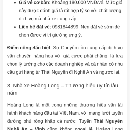
Giá vé cơ bản:
Khoảng 180.000 VNĐ/vé. Mức giá
này được đánh giá là rất hợp lý so với chất lượng
dịch vụ mà nhà xe cung cấp.
Liên hệ đặt vé:
0981844899. Nên đặt vé sớm để
chọn được vị trí giường ưng ý.
Điểm cộng đặc biệt:
Sự Chuyên còn cung cấp dịch vụ
vận chuyển hàng hóa với giá cước phải chăng, là lựa
chọn lý tưởng cho các doanh nghiệp và cá nhân có nhu
cầu gửi hàng từ Thái Nguyên đi Nghệ An và ngược lại.
3. Nhà xe Hoàng Long – Thương hiệu uy tín lâu
năm
Hoàng Long là một trong những thương hiệu vận tải
hành khách hàng đầu tại Việt Nam, với mạng lưới tuyến
đường phủ rộng khắp cả nước. Tuyến
Thái Nguyên
Nghệ An – Vinh
cũng không ngoại lệ, Hoàng Long