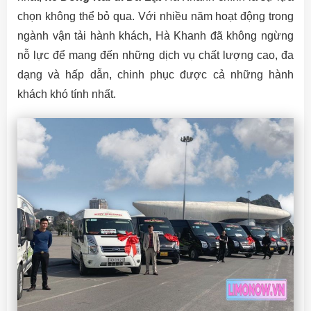
chọn không thể bỏ qua. Với nhiều năm hoạt động trong
ngành vận tải hành khách, Hà Khanh đã không ngừng
nỗ lực để mang đến những dịch vụ chất lượng cao, đa
dạng và hấp dẫn, chinh phục được cả những hành
khách khó tính nhất.