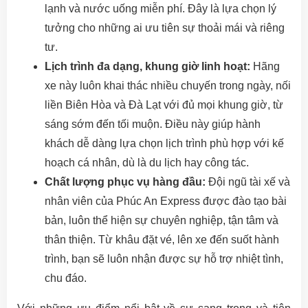
lạnh và nước uống miễn phí. Đây là lựa chọn lý
tưởng cho những ai ưu tiên sự thoải mái và riêng
tư.
Lịch trình đa dạng, khung giờ linh hoạt:
Hãng
xe này luôn khai thác nhiều chuyến trong ngày, nối
liền Biên Hòa và Đà Lạt với đủ mọi khung giờ, từ
sáng sớm đến tối muộn. Điều này giúp hành
khách dễ dàng lựa chọn lịch trình phù hợp với kế
hoạch cá nhân, dù là du lịch hay công tác.
Chất lượng phục vụ hàng đầu:
Đội ngũ tài xế và
nhân viên của Phúc An Express được đào tạo bài
bản, luôn thể hiện sự chuyên nghiệp, tận tâm và
thân thiện. Từ khâu đặt vé, lên xe đến suốt hành
trình, bạn sẽ luôn nhận được sự hỗ trợ nhiệt tình,
chu đáo.