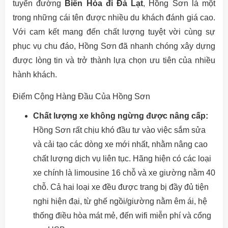
tuyến đường
Biên Hòa đi Đà Lạt
, Hồng Sơn là một
trong những cái tên được nhiều du khách đánh giá cao.
Với cam kết mang đến chất lượng tuyệt vời cùng sự
phục vụ chu đáo, Hồng Sơn đã nhanh chóng xây dựng
được lòng tin và trở thành lựa chọn ưu tiên của nhiều
hành khách.
Điểm Cộng Hàng Đầu Của Hồng Sơn
Chất lượng xe không ngừng được nâng cấp:
Hồng Sơn rất chịu khó đầu tư vào việc sắm sửa
và cải tạo các dòng xe mới nhất, nhằm nâng cao
chất lượng dịch vụ liên tục. Hãng hiện có các loại
xe chính là limousine 16 chỗ và xe giường nằm 40
chỗ. Cả hai loại xe đều được trang bị đầy đủ tiện
nghi hiện đại, từ ghế ngồi/giường nằm êm ái, hệ
thống điều hòa mát mẻ, đến wifi miễn phí và cổng