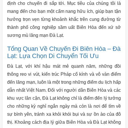
định cho chuyến đi sắp tới. Mục tiêu của chúng tôi là
mang đến cho bạn một cẩm nang hữu ích, giúp bạn tận
hưởng trọn vẹn từng khoảnh khắc trên cung đường từ
thành phố công nghiệp sầm uất Biên Hòa đến xứ sở
sương mù lãng mạn Đà Lạt.
Tổng Quan Về Chuyến Đi Biên Hòa – Đà
Lạt: Lựa Chọn Di Chuyển Tối Ưu
Đà Lạt, với khí hậu mát mẻ quanh năm, những đồi
thông reo vi vút, kiến trúc Pháp cổ kính và vô vàn điểm
đến lãng mạn, luôn là một trong những điểm du lịch hấp
dẫn nhất Việt Nam. Đối với người dân Biên Hòa và các
khu vực lân cận, Đà Lạt không chỉ là điểm đến lý tưởng
cho những kỳ nghỉ ngắn ngày mà còn là nơi để tìm về
sự bình yên, tránh xa khỏi khói bụi và sự ồn ào của đô
thị. Khoảng cách địa lý giữa Biên Hòa và Đà Lạt không