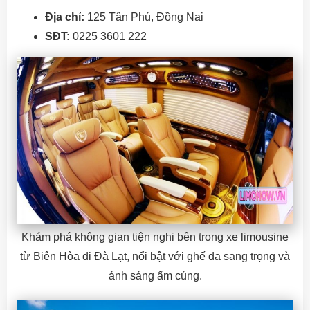
Địa chỉ:
125 Tân Phú, Đồng Nai
SĐT:
0225 3601 222
Khám phá không gian tiện nghi bên trong xe limousine
từ Biên Hòa đi Đà Lạt, nổi bật với ghế da sang trọng và
ánh sáng ấm cúng.