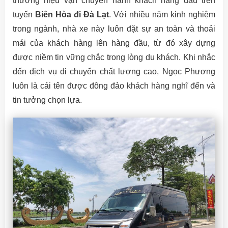
thương hiệu vận chuyển hành khách hàng đầu trên
tuyến
Biên Hòa đi Đà Lạt
. Với nhiều năm kinh nghiệm
trong ngành, nhà xe này luôn đặt sự an toàn và thoải
mái của khách hàng lên hàng đầu, từ đó xây dựng
được niềm tin vững chắc trong lòng du khách. Khi nhắc
đến dịch vụ di chuyển chất lượng cao, Ngọc Phương
luôn là cái tên được đông đảo khách hàng nghĩ đến và
tin tưởng chọn lựa.