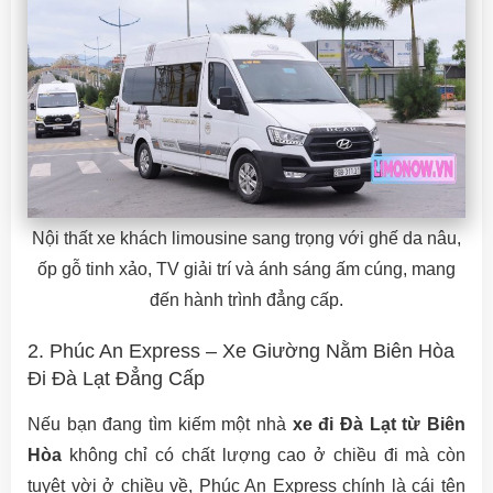
Nội thất xe khách limousine sang trọng với ghế da nâu,
ốp gỗ tinh xảo, TV giải trí và ánh sáng ấm cúng, mang
đến hành trình đẳng cấp.
2. Phúc An Express – Xe Giường Nằm Biên Hòa
Đi Đà Lạt Đẳng Cấp
Nếu bạn đang tìm kiếm một nhà
xe đi Đà Lạt từ Biên
Hòa
không chỉ có chất lượng cao ở chiều đi mà còn
tuyệt vời ở chiều về, Phúc An Express chính là cái tên