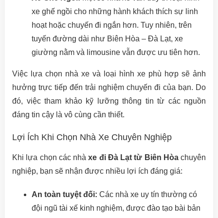
xe ghế ngồi cho những hành khách thích sự linh
hoạt hoặc chuyến đi ngắn hơn. Tuy nhiên, trên
tuyến đường dài như Biên Hòa – Đà Lạt, xe
giường nằm và limousine vẫn được ưu tiên hơn.
Việc lựa chọn nhà xe và loại hình xe phù hợp sẽ ảnh
hưởng trực tiếp đến trải nghiệm chuyến đi của bạn. Do
đó, việc tham khảo kỹ lưỡng thông tin từ các nguồn
đáng tin cậy là vô cùng cần thiết.
Lợi Ích Khi Chọn Nhà Xe Chuyên Nghiệp
Khi lựa chọn các nhà
xe đi Đà Lạt từ Biên Hòa
chuyên
nghiệp, bạn sẽ nhận được nhiều lợi ích đáng giá:
An toàn tuyệt đối:
Các nhà xe uy tín thường có
đội ngũ tài xế kinh nghiệm, được đào tạo bài bản