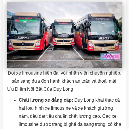
Đội xe limousine hiện đại với nhân viên chuyên nghiệp,
sẵn sàng đưa đón hành khách an toàn và thoải mái.
Ưu Điểm Nổi Bật Của Duy Long
Chất lượng xe đẳng cấp:
Duy Long khai thác cả
hai loại hình xe limousine và xe khách giường
nằm, đều đạt tiêu chuẩn chất lượng cao. Các xe
limousine được trang bị ghế da sang trọng, có khả