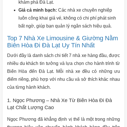
khám phá Đà Lạt.
Giá cả minh bạch:
Các nhà xe chuyên nghiệp
luôn công khai giá vé, không có chi phí phát sinh
bất ngờ, giúp bạn quản lý ngân sách hiệu quả.
Top 7 Nhà Xe Limousine & Giường Nằm
Biên Hòa Đi Đà Lạt Uy Tín Nhất
Dưới đây là danh sách chi tiết 7 nhà xe hàng đầu, được
nhiều du khách tin tưởng và lựa chọn cho hành trình từ
Biên Hòa đến Đà Lạt. Mỗi nhà xe đều có những ưu
điểm riêng, phù hợp với nhu cầu và sở thích khác nhau
của từng hành khách.
1. Ngọc Phương – Nhà Xe Từ Biên Hòa Đi Đà
Lạt Chất Lượng Cao
Ngọc Phương đã khẳng định vị thế là một trong những