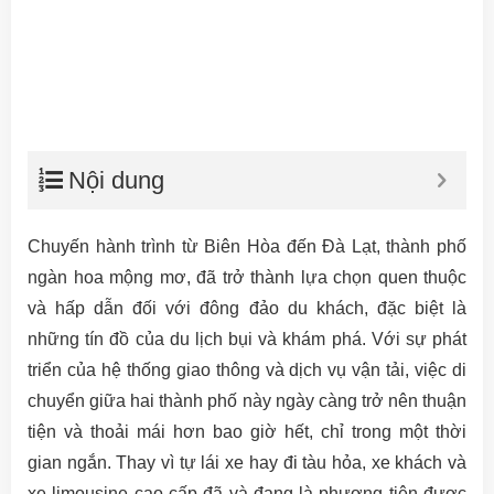
Nội dung
Chuyến hành trình từ Biên Hòa đến Đà Lạt, thành phố
ngàn hoa mộng mơ, đã trở thành lựa chọn quen thuộc
và hấp dẫn đối với đông đảo du khách, đặc biệt là
những tín đồ của du lịch bụi và khám phá. Với sự phát
triển của hệ thống giao thông và dịch vụ vận tải, việc di
chuyển giữa hai thành phố này ngày càng trở nên thuận
tiện và thoải mái hơn bao giờ hết, chỉ trong một thời
gian ngắn. Thay vì tự lái xe hay đi tàu hỏa, xe khách và
xe limousine cao cấp đã và đang là phương tiện được