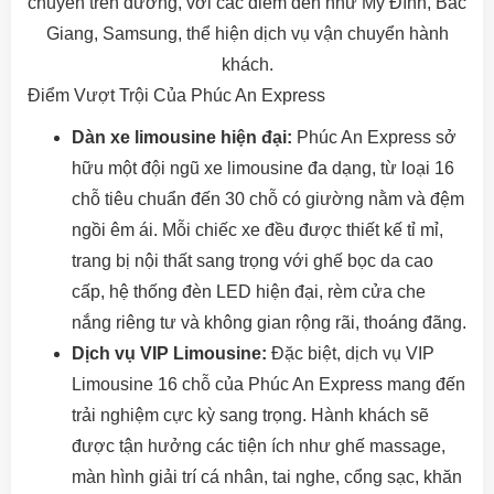
chuyển trên đường, với các điểm đến như Mỹ Đình, Bắc
Giang, Samsung, thể hiện dịch vụ vận chuyển hành
khách.
Điểm Vượt Trội Của Phúc An Express
Dàn xe limousine hiện đại:
Phúc An Express sở
hữu một đội ngũ xe limousine đa dạng, từ loại 16
chỗ tiêu chuẩn đến 30 chỗ có giường nằm và đệm
ngồi êm ái. Mỗi chiếc xe đều được thiết kế tỉ mỉ,
trang bị nội thất sang trọng với ghế bọc da cao
cấp, hệ thống đèn LED hiện đại, rèm cửa che
nắng riêng tư và không gian rộng rãi, thoáng đãng.
Dịch vụ VIP Limousine:
Đặc biệt, dịch vụ VIP
Limousine 16 chỗ của Phúc An Express mang đến
trải nghiệm cực kỳ sang trọng. Hành khách sẽ
được tận hưởng các tiện ích như ghế massage,
màn hình giải trí cá nhân, tai nghe, cổng sạc, khăn