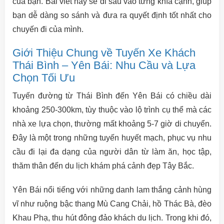
của bạn. Bài viết này sẽ đi sâu vào từng khía cạnh, giúp
bạn dễ dàng so sánh và đưa ra quyết định tốt nhất cho
chuyến đi của mình.
Giới Thiệu Chung về Tuyến Xe Khách
Thái Bình – Yên Bái: Nhu Cầu và Lựa
Chọn Tối Ưu
Tuyến đường từ Thái Bình đến Yên Bái có chiều dài
khoảng 250-300km, tùy thuộc vào lộ trình cụ thể mà các
nhà xe lựa chọn, thường mất khoảng 5-7 giờ di chuyển.
Đây là một trong những tuyến huyết mạch, phục vụ nhu
cầu đi lại đa dạng của người dân từ làm ăn, học tập,
thăm thân đến du lịch khám phá cảnh đẹp Tây Bắc.
Yên Bái nổi tiếng với những danh lam thắng cảnh hùng
vĩ như ruộng bậc thang Mù Cang Chải, hồ Thác Bà, đèo
Khau Phạ, thu hút đông đảo khách du lịch. Trong khi đó,