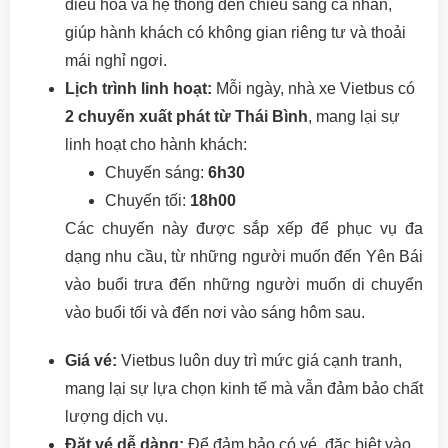
điều hòa và hệ thống đèn chiếu sáng cá nhân,
giúp hành khách có không gian riêng tư và thoải
mái nghỉ ngơi.
Lịch trình linh hoạt:
Mỗi ngày, nhà xe Vietbus có
2 chuyến xuất phát từ Thái Bình
, mang lại sự
linh hoạt cho hành khách:
Chuyến sáng:
6h30
Chuyến tối:
18h00
Các chuyến này được sắp xếp để phục vụ đa
dạng nhu cầu, từ những người muốn đến Yên Bái
vào buổi trưa đến những người muốn di chuyển
vào buổi tối và đến nơi vào sáng hôm sau.
Giá vé:
Vietbus luôn duy trì mức giá cạnh tranh,
mang lại sự lựa chọn kinh tế mà vẫn đảm bảo chất
lượng dịch vụ.
Đặt vé dễ dàng:
Để đảm bảo có vé, đặc biệt vào