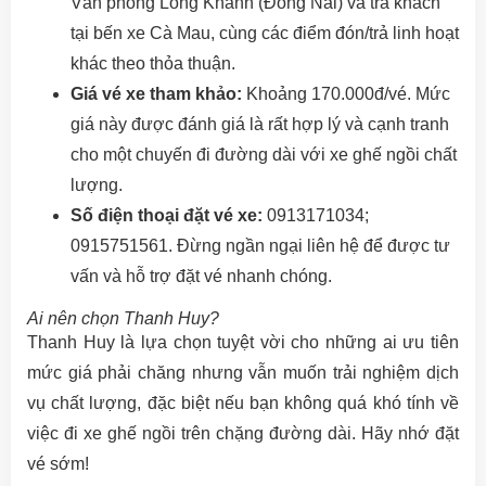
Văn phòng Long Khánh (Đồng Nai) và trả khách
tại bến xe Cà Mau, cùng các điểm đón/trả linh hoạt
khác theo thỏa thuận.
Giá vé xe tham khảo:
Khoảng 170.000đ/vé. Mức
giá này được đánh giá là rất hợp lý và cạnh tranh
cho một chuyến đi đường dài với xe ghế ngồi chất
lượng.
Số điện thoại đặt vé xe:
0913171034;
0915751561. Đừng ngần ngại liên hệ để được tư
vấn và hỗ trợ đặt vé nhanh chóng.
Ai nên chọn Thanh Huy?
Thanh Huy là lựa chọn tuyệt vời cho những ai ưu tiên
mức giá phải chăng nhưng vẫn muốn trải nghiệm dịch
vụ chất lượng, đặc biệt nếu bạn không quá khó tính về
việc đi xe ghế ngồi trên chặng đường dài. Hãy nhớ đặt
vé sớm!