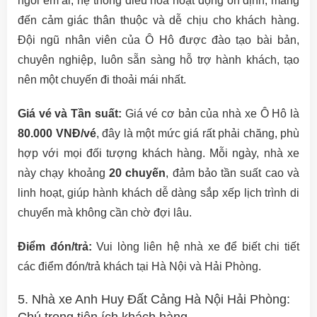
ngồi êm ái, hệ thống điều hòa hoạt động ổn định, mang
đến cảm giác thân thuộc và dễ chịu cho khách hàng.
Đội ngũ nhân viên của Ô Hô được đào tạo bài bản,
chuyên nghiệp, luôn sẵn sàng hỗ trợ hành khách, tạo
nên một chuyến đi thoải mái nhất.
Giá vé và Tần suất:
Giá vé cơ bản của nhà xe Ô Hô là
80.000 VNĐ/vé
, đây là một mức giá rất phải chăng, phù
hợp với mọi đối tượng khách hàng. Mỗi ngày, nhà xe
này chạy khoảng
20 chuyến
, đảm bảo tần suất cao và
linh hoạt, giúp hành khách dễ dàng sắp xếp lịch trình di
chuyển mà không cần chờ đợi lâu.
Điểm đón/trả:
Vui lòng liên hệ nhà xe để biết chi tiết
các điểm đón/trả khách tại Hà Nội và Hải Phòng.
5. Nhà xe Anh Huy Đất Cảng Hà Nội Hải Phòng: