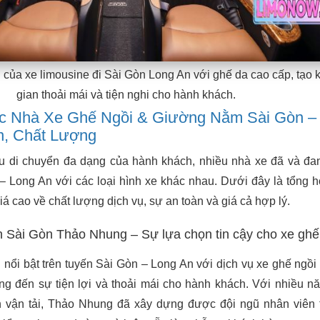
g của xe limousine đi Sài Gòn Long An với ghế da cao cấp, tạo
gian thoải mái và tiện nghi cho hành khách.
c Nhà Xe Ghế Ngồi & Giường Nằm Sài Gòn –
n, Chất Lượng
 di chuyển đa dạng của hành khách, nhiều nhà xe đã và đa
– Long An với các loại hình xe khác nhau. Dưới đây là tổng 
á cao về chất lượng dịch vụ, sự an toàn và giá cả hợp lý.
n Sài Gòn Thảo Nhung – Sự lựa chọn tin cậy cho xe ghế
ổi bật trên tuyến Sài Gòn – Long An với dịch vụ xe ghế ngồi
ng đến sự tiện lợi và thoải mái cho hành khách. Với nhiều n
 vận tải, Thảo Nhung đã xây dựng được đội ngũ nhân viên t