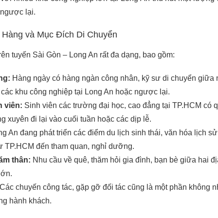
ngược lại.
 Hàng và Mục Đích Di Chuyển
rên tuyến Sài Gòn – Long An rất đa dạng, bao gồm:
ng:
Hàng ngày có hàng ngàn công nhân, kỹ sư di chuyển giữa 
các khu công nghiệp tại Long An hoặc ngược lại.
h viên:
Sinh viên các trường đại học, cao đẳng tại TP.HCM có 
 xuyên đi lại vào cuối tuần hoặc các dịp lễ.
g An đang phát triển các điểm du lịch sinh thái, văn hóa lịch sử
từ TP.HCM đến tham quan, nghỉ dưỡng.
ăm thân:
Nhu cầu về quê, thăm hỏi gia đình, bạn bè giữa hai đị
lớn.
Các chuyến công tác, gặp gỡ đối tác cũng là một phần không n
ợng hành khách.