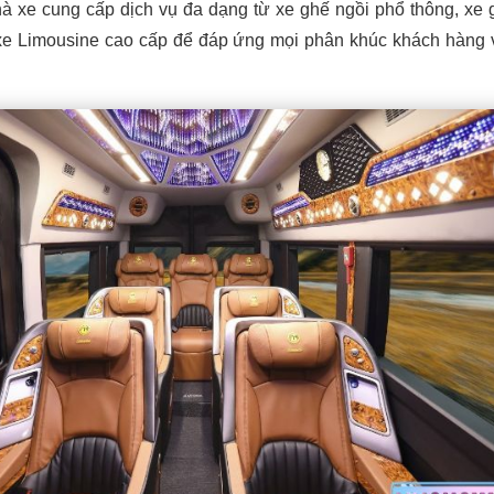
hà xe cung cấp dịch vụ đa dạng từ xe ghế ngồi phổ thông, xe
xe Limousine cao cấp để đáp ứng mọi phân khúc khách hàng