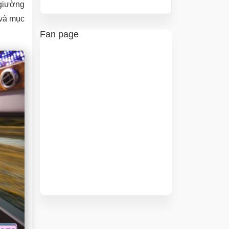
 giường
 và mục
Fan page