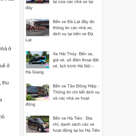
lại của các nhà xe tại
đây
Bến xe Đà Lạt đầy đủ
thông tin các nhà xe,
dịch vụ tại bến xe Đà
Lạt
nhà ở
Xe Hải Thủy: Bến xe,
giá vé, số điện thoại đặt
quê ở
vé, lịch trình Hà Nội –
Hà Giang
, thu
Bến xe Tân Đông Hiệp :
Thông tin chi tiết dịch vụ
và các nhà xe hoạt
a
động
hỏ
Bến xe Hà Tiên : Địa
chỉ, danh sách các xe
hoạt động tại bx Hà Tiên