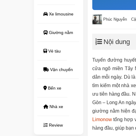
Xe limousine
Phúc Nguyễn
Cậ
Giường nằm
Nội dung
Vé tàu
Tuyến đường huyết 
cửa ngõ miền Tây N
Vận chuyển
dân mỗi ngày. Dù là
tìm kiếm một nhà xe
Bến xe
ưu tiên hàng đầu. N
Gòn – Long An ngày 
Nhà xe
giường nằm hiện đại
Limonow
tổng hợp v
Review
hàng đầu, giúp bạn 