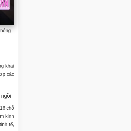
 không
ng khai
hợp các
 ngồi
 16 chỗ
ăm kinh
inh tế,