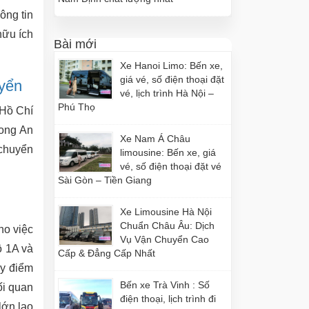
ông tin
hữu ích
Bài mới
Xe Hanoi Limo: Bến xe,
giá vé, số điện thoại đặt
yển
vé, lịch trình Hà Nội –
Phú Thọ
 Hồ Chí
Long An
Xe Nam Á Châu
 chuyển
limousine: Bến xe, giá
vé, số điện thoại đặt vé
Sài Gòn – Tiền Giang
Xe Limousine Hà Nội
Chuẩn Châu Âu: Dịch
ho việc
Vụ Vận Chuyển Cao
ộ 1A và
Cấp & Đẳng Cấp Nhất
ùy điểm
Bến xe Trà Vinh : Số
ối quan
điện thoại, lịch trình đi
lớn lao