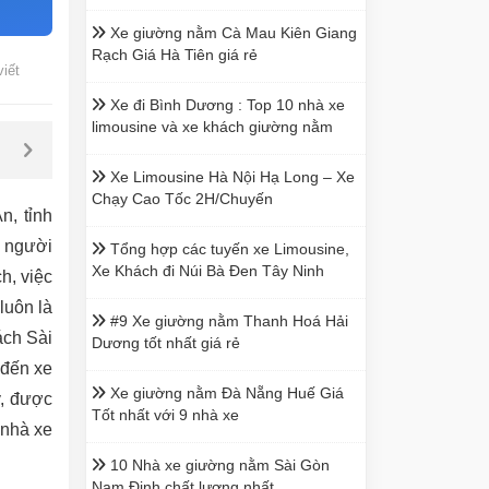
Xe giường nằm Cà Mau Kiên Giang
Rạch Giá Hà Tiên giá rẻ
viết
Xe đi Bình Dương : Top 10 nhà xe
limousine và xe khách giường nằm
Xe Limousine Hà Nội Hạ Long – Xe
Chạy Cao Tốc 2H/Chuyến
n, tỉnh
n người
Tổng hợp các tuyến xe Limousine,
Xe Khách đi Núi Bà Đen Tây Ninh
h, việc
luôn là
#9 Xe giường nằm Thanh Hoá Hải
ách Sài
Dương tốt nhất giá rẻ
 đến xe
Xe giường nằm Đà Nẵng Huế Giá
y, được
Tốt nhất với 9 nhà xe
 nhà xe
10 Nhà xe giường nằm Sài Gòn
Nam Định chất lượng nhất