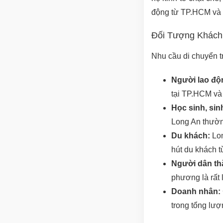
động từ TP.HCM và 
Đối Tượng Khách
Nhu cầu di chuyển t
Người lao độ
tại TP.HCM và 
Học sinh, sin
Long An thường
Du khách:
Lon
hút du khách 
Người dân th
phương là rất 
Doanh nhân:
trong tổng lư