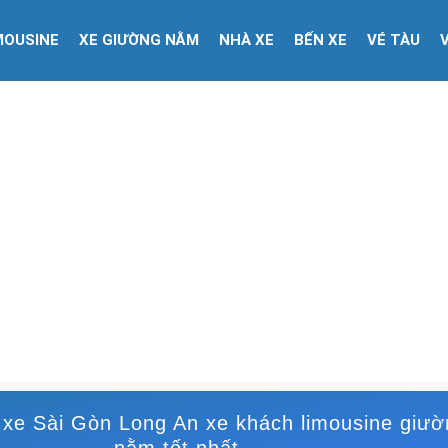
MOUSINE
XE GIƯỜNG NẰM
NHÀ XE
BẾN XE
VÉ TÀU
 xe Sài Gòn Long An xe khách limousine giườ