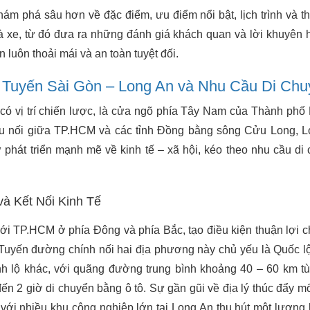
ám phá sâu hơn về đặc điểm, ưu điểm nổi bật, lịch trình và th
à xe, từ đó đưa ra những đánh giá khách quan và lời khuyên 
 luôn thoải mái và an toàn tuyệt đối.
Tuyến Sài Gòn – Long An và Nhu Cầu Di Chu
 có vị trí chiến lược, là cửa ngõ phía Tây Nam của Thành phố
cầu nối giữa TP.HCM và các tỉnh Đồng bằng sông Cửu Long, 
phát triển mạnh mẽ về kinh tế – xã hội, kéo theo nhu cầu di
và Kết Nối Kinh Tế
ới TP.HCM ở phía Đông và phía Bắc, tạo điều kiện thuận lợi c
. Tuyến đường chính nối hai địa phương này chủ yếu là Quốc l
nh lộ khác, với quãng đường trung bình khoảng 40 – 60 km t
ến 2 giờ di chuyển bằng ô tô. Sự gần gũi về địa lý thúc đẩy m
, với nhiều khu công nghiệp lớn tại Long An thu hút một lượng 