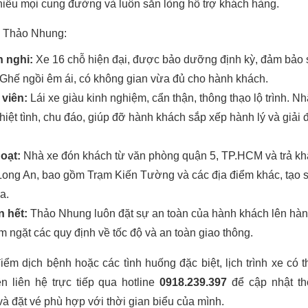
iểu mọi cung đường và luôn sẵn lòng hỗ trợ khách hàng.
e Thảo Nhung:
n nghi:
Xe 16 chỗ hiện đại, được bảo dưỡng định kỳ, đảm bảo 
 Ghế ngồi êm ái, có không gian vừa đủ cho hành khách.
viên:
Lái xe giàu kinh nghiệm, cẩn thận, thông thạo lộ trình. N
hiệt tình, chu đáo, giúp đỡ hành khách sắp xếp hành lý và giải 
hoạt:
Nhà xe đón khách từ văn phòng quận 5, TP.HCM và trả khá
Long An, bao gồm Trạm Kiến Tường và các địa điểm khác, tạo 
a.
n hết:
Thảo Nhung luôn đặt sự an toàn của hành khách lên hàn
m ngặt các quy định về tốc độ và an toàn giao thông.
iểm dịch bệnh hoặc các tình huống đặc biệt, lịch trình xe có t
n liên hệ trực tiếp qua hotline
0918.239.397
để cập nhật th
và đặt vé phù hợp với thời gian biểu của mình.