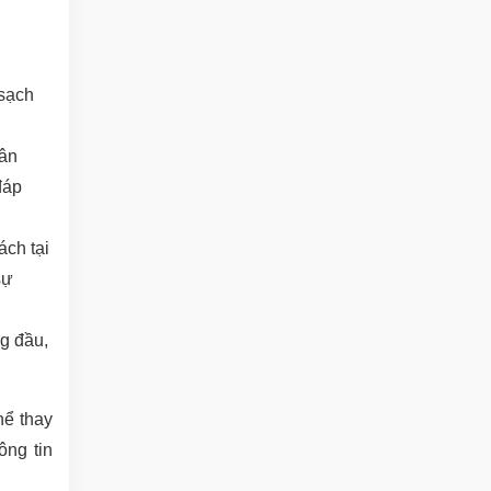
sạch
hân
đáp
ch tại
sự
g đầu,
hể thay
ông tin