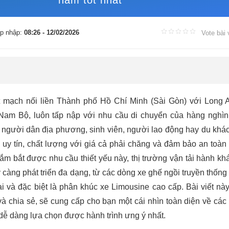
nằm tốt nhất
p nhập:
08:26 - 12/02/2026
Vote bài 
mạch nối liền Thành phố Hồ Chí Minh (Sài Gòn) với Long A
am Bộ, luôn tấp nập với nhu cầu di chuyển của hàng nghì
 người dân địa phương, sinh viên, người lao động hay du khác
 uy tín, chất lượng với giá cả phải chăng và đảm bảo an toàn 
ắm bắt được nhu cầu thiết yếu này, thị trường vận tải hành kh
càng phát triển đa dạng, từ các dòng xe ghế ngồi truyền thống
 và đặc biệt là phân khúc xe Limousine cao cấp. Bài viết nà
à chia sẻ, sẽ cung cấp cho bạn một cái nhìn toàn diện về các
dễ dàng lựa chọn được hành trình ưng ý nhất.