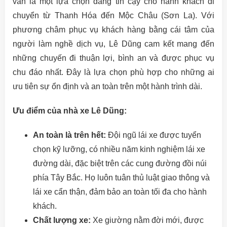
vẫn là một lựa chọn đáng tin cậy cho hành khách di
chuyển từ Thanh Hóa đến Mộc Châu (Sơn La). Với
phương châm phục vụ khách hàng bằng cái tâm của
người làm nghề dịch vụ, Lê Dũng cam kết mang đến
những chuyến đi thuận lợi, bình an và được phục vụ
chu đáo nhất. Đây là lựa chọn phù hợp cho những ai
ưu tiên sự ổn định và an toàn trên một hành trình dài.
Ưu điểm của nhà xe Lê Dũng:
An toàn là trên hết:
Đội ngũ lái xe được tuyển
chọn kỹ lưỡng, có nhiều năm kinh nghiệm lái xe
đường dài, đặc biệt trên các cung đường đồi núi
phía Tây Bắc. Họ luôn tuân thủ luật giao thông và
lái xe cẩn thận, đảm bảo an toàn tối đa cho hành
khách.
Chất lượng xe:
Xe giường nằm đời mới, được