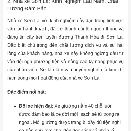
2. Nhà xe Sơn La: Kinh Nghiệm Lâu Năm, Chất
Lượng Đảm Bảo
Nhà xe Sơn La, với kinh nghiệm dày dặn trong lĩnh vực
vận tải hành khách, đã trở thành cái tên quen thuộc và
đáng tin cậy trên tuyến đường Thanh Hóa đi Sơn La.
Đặc biệt chú trọng đến chất lượng dịch vụ và sự hài
lòng của khách hàng, nhà xe này không ngừng đầu tư
vào đội ngũ phương tiện và nâng cao kỹ năng phục vụ
của nhân viên. Sự tận tâm và chuyên nghiệp là kim chỉ
nam trong mọi hoạt động của nhà xe Sơn La.
Đặc điểm nổi bật:
Đội xe hiện đại:
Xe giường nằm 40 chỗ luôn
được đảm bảo là xe đời mới, sạch sẽ từ trong ra
ngoài. Mỗi giường được trang bị đầy đủ tiện nghi
cơ bản như rèm che, đèn đọc sách cá nhân, ổ