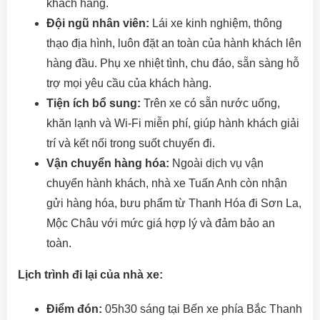
khách hàng.
Đội ngũ nhân viên:
Lái xe kinh nghiệm, thông
thạo địa hình, luôn đặt an toàn của hành khách lên
hàng đầu. Phụ xe nhiệt tình, chu đáo, sẵn sàng hỗ
trợ mọi yêu cầu của khách hàng.
Tiện ích bổ sung:
Trên xe có sẵn nước uống,
khăn lạnh và Wi-Fi miễn phí, giúp hành khách giải
trí và kết nối trong suốt chuyến đi.
Vận chuyển hàng hóa:
Ngoài dịch vụ vận
chuyển hành khách, nhà xe Tuấn Anh còn nhận
gửi hàng hóa, bưu phẩm từ Thanh Hóa đi Sơn La,
Mộc Châu với mức giá hợp lý và đảm bảo an
toàn.
Lịch trình đi lại của nhà xe:
Điểm đón:
05h30 sáng tại Bến xe phía Bắc Thanh