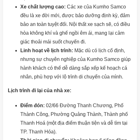
Xe chất lượng cao:
Các xe của Kumho Samco
đều là xe đời mới, được bảo dưỡng định kỳ, đảm
bảo an toàn tuyệt đối. Nội thất xe sạch sẽ, có điều
hòa không khí và ghế ngồi êm ái, mang lại cảm
giác thoải mái suốt chuyến đi.
Linh hoạt về lịch trình:
Mặc dù có lịch cố định,
nhưng sự chuyên nghiệp của Kumho Samco giúp
hành khách có thể dễ dàng sắp xếp kế hoạch cá
nhân, phù hợp với lộ trình di chuyển của mình.
Lịch trình đi lại của nhà xe:
Điểm đón:
02/66 Đường Thanh Chương, Phố
Thành Công, Phường Quảng Thành, Thành phố
Thanh Hoá (một địa điểm thuận tiện và dễ tìm tại
TP. Thanh Hóa).