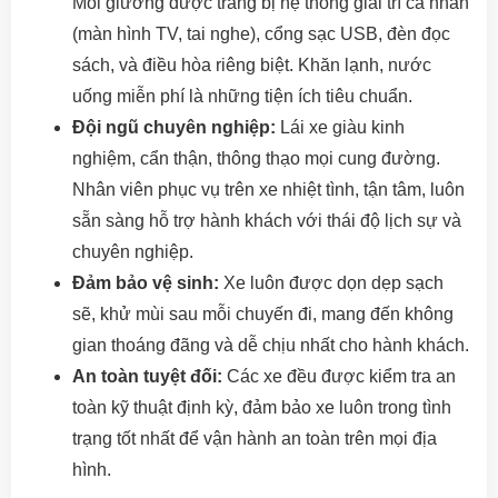
Mỗi giường được trang bị hệ thống giải trí cá nhân
(màn hình TV, tai nghe), cổng sạc USB, đèn đọc
sách, và điều hòa riêng biệt. Khăn lạnh, nước
uống miễn phí là những tiện ích tiêu chuẩn.
Đội ngũ chuyên nghiệp:
Lái xe giàu kinh
nghiệm, cẩn thận, thông thạo mọi cung đường.
Nhân viên phục vụ trên xe nhiệt tình, tận tâm, luôn
sẵn sàng hỗ trợ hành khách với thái độ lịch sự và
chuyên nghiệp.
Đảm bảo vệ sinh:
Xe luôn được dọn dẹp sạch
sẽ, khử mùi sau mỗi chuyến đi, mang đến không
gian thoáng đãng và dễ chịu nhất cho hành khách.
An toàn tuyệt đối:
Các xe đều được kiểm tra an
toàn kỹ thuật định kỳ, đảm bảo xe luôn trong tình
trạng tốt nhất để vận hành an toàn trên mọi địa
hình.