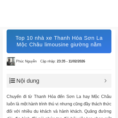
Top 10 nhà xe Thanh Hóa Sơn La
Mộc Châu limousine giường nằm
Phúc Nguyễn
Cập nhập:
23:35 - 11/02/2026
Nội dung
Chuyến đi từ Thanh Hóa đến Sơn La hay Mộc Châu
luôn là một hành trình thú vị nhưng cũng đầy thách thức
đối với nhiều du khách và hành khách. Quãng đường