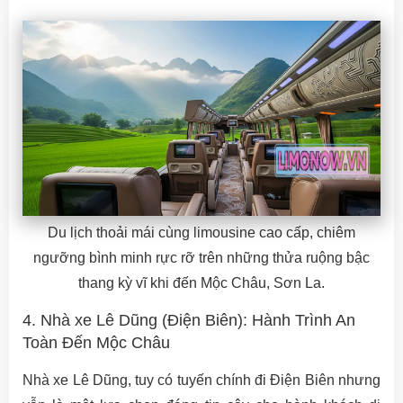
Du lịch thoải mái cùng limousine cao cấp, chiêm
ngưỡng bình minh rực rỡ trên những thửa ruộng bậc
thang kỳ vĩ khi đến Mộc Châu, Sơn La.
4. Nhà xe Lê Dũng (Điện Biên): Hành Trình An
Toàn Đến Mộc Châu
Nhà xe Lê Dũng, tuy có tuyến chính đi Điện Biên nhưng