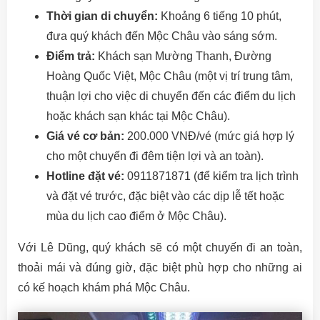
Thời gian di chuyển:
Khoảng 6 tiếng 10 phút,
đưa quý khách đến Mộc Châu vào sáng sớm.
Điểm trả:
Khách sạn Mường Thanh, Đường
Hoàng Quốc Việt, Mộc Châu (một vị trí trung tâm,
thuận lợi cho việc di chuyển đến các điểm du lịch
hoặc khách sạn khác tại Mộc Châu).
Giá vé cơ bản:
200.000 VNĐ/vé (mức giá hợp lý
cho một chuyến đi đêm tiện lợi và an toàn).
Hotline đặt vé:
0911871871 (để kiểm tra lịch trình
và đặt vé trước, đặc biệt vào các dịp lễ tết hoặc
mùa du lịch cao điểm ở Mộc Châu).
Với Lê Dũng, quý khách sẽ có một chuyến đi an toàn,
thoải mái và đúng giờ, đặc biệt phù hợp cho những ai
có kế hoạch khám phá Mộc Châu.