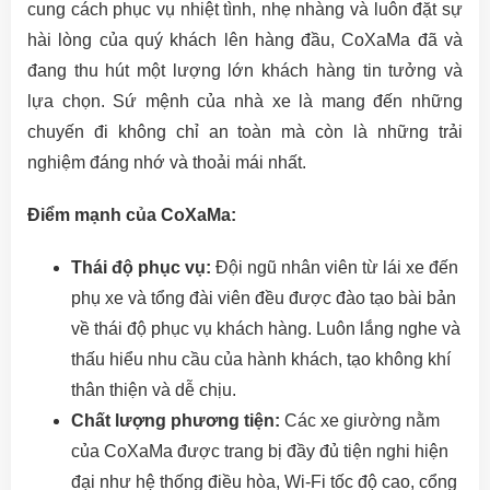
cung cách phục vụ nhiệt tình, nhẹ nhàng và luôn đặt sự
hài lòng của quý khách lên hàng đầu, CoXaMa đã và
đang thu hút một lượng lớn khách hàng tin tưởng và
lựa chọn. Sứ mệnh của nhà xe là mang đến những
chuyến đi không chỉ an toàn mà còn là những trải
nghiệm đáng nhớ và thoải mái nhất.
Điểm mạnh của CoXaMa:
Thái độ phục vụ:
Đội ngũ nhân viên từ lái xe đến
phụ xe và tổng đài viên đều được đào tạo bài bản
về thái độ phục vụ khách hàng. Luôn lắng nghe và
thấu hiểu nhu cầu của hành khách, tạo không khí
thân thiện và dễ chịu.
Chất lượng phương tiện:
Các xe giường nằm
của CoXaMa được trang bị đầy đủ tiện nghi hiện
đại như hệ thống điều hòa, Wi-Fi tốc độ cao, cổng