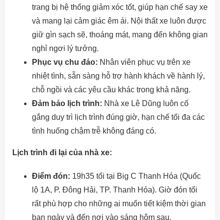
trang bị hệ thống giảm xóc tốt, giúp hạn chế say xe
và mang lại cảm giác êm ái. Nội thất xe luôn được
giữ gìn sạch sẽ, thoáng mát, mang đến không gian
nghỉ ngơi lý tưởng.
Phục vụ chu đáo:
Nhân viên phục vụ trên xe
nhiệt tình, sẵn sàng hỗ trợ hành khách về hành lý,
chỗ ngồi và các yêu cầu khác trong khả năng.
Đảm bảo lịch trình:
Nhà xe Lê Dũng luôn cố
gắng duy trì lịch trình đúng giờ, hạn chế tối đa các
tình huống chậm trễ không đáng có.
Lịch trình đi lại của nhà xe:
Điểm đón:
19h35 tối tại Big C Thanh Hóa (Quốc
lộ 1A, P. Đông Hải, TP. Thanh Hóa). Giờ đón tối
rất phù hợp cho những ai muốn tiết kiệm thời gian
ban ngày và đến nơi vào sáng hôm sau.