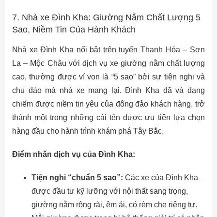
7. Nhà xe Đình Kha: Giường Nằm Chất Lượng 5
Sao, Niềm Tin Của Hành Khách
Nhà xe Đình Kha nổi bật trên tuyến Thanh Hóa – Sơn
La – Mộc Châu với dịch vụ xe giường nằm chất lượng
cao, thường được ví von là “5 sao” bởi sự tiện nghi và
chu đáo mà nhà xe mang lại. Đình Kha đã và đang
chiếm được niềm tin yêu của đông đảo khách hàng, trở
thành một trong những cái tên được ưu tiên lựa chọn
hàng đầu cho hành trình khám phá Tây Bắc.
Điểm nhấn dịch vụ của Đình Kha:
Tiện nghi “chuẩn 5 sao”:
Các xe của Đình Kha
được đầu tư kỹ lưỡng với nội thất sang trọng,
giường nằm rộng rãi, êm ái, có rèm che riêng tư.