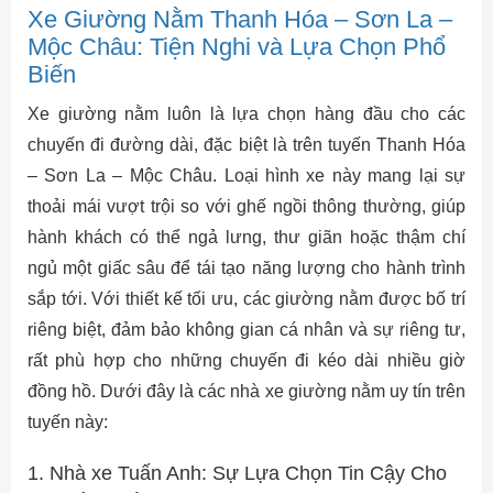
Xe Giường Nằm Thanh Hóa – Sơn La –
Mộc Châu: Tiện Nghi và Lựa Chọn Phổ
Biến
Xe giường nằm luôn là lựa chọn hàng đầu cho các
chuyến đi đường dài, đặc biệt là trên tuyến Thanh Hóa
– Sơn La – Mộc Châu. Loại hình xe này mang lại sự
thoải mái vượt trội so với ghế ngồi thông thường, giúp
hành khách có thể ngả lưng, thư giãn hoặc thậm chí
ngủ một giấc sâu để tái tạo năng lượng cho hành trình
sắp tới. Với thiết kế tối ưu, các giường nằm được bố trí
riêng biệt, đảm bảo không gian cá nhân và sự riêng tư,
rất phù hợp cho những chuyến đi kéo dài nhiều giờ
đồng hồ. Dưới đây là các nhà xe giường nằm uy tín trên
tuyến này:
1. Nhà xe Tuấn Anh: Sự Lựa Chọn Tin Cậy Cho