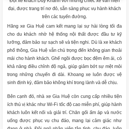
Đội xe khách Duy Khánh với những chiếc xe van hiện
đại, được trang trí nơ đỏ, sẵn sàng phục vụ hành khách
trên các tuyến đường.
Hãng xe Gia Huệ cam kết mang lại sự hài lòng tối đa
cho du khách nhờ hệ thống nội thất được đầu tư kỹ
lưỡng, đảm bảo sự sạch sẽ và tiện nghi. Dù là xe khách
phổ thông, Gia Huệ vẫn chú trọng đến không gian thoải
mái cho hành khách. Ghế ngồi được bọc đệm êm ái, có
khả năng điều chỉnh độ ngả, giúp giảm bớt sự mệt mỏi
trong những chuyến đi dài. Khoang xe luôn được vệ
sinh định kỳ, đảm bảo không khí trong lành và dễ chịu.
Bên cạnh đó, nhà xe Gia Huệ còn cung cấp nhiều tiện
ích thú vị khác như Wi-Fi tốc độ cao miễn phí, giúp hành
khách luôn kết nối và giải trí. Chăn gối ấm áp và nước
uống được phục vụ chu đáo, mang lại cảm giác như
đang ở nhà. Đội ngũ nhân viên tận tình, chu đáo, luôn