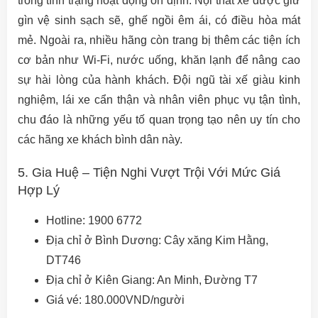
trong tình trạng hoạt động ổn định. Nội thất xe được giữ
gìn vệ sinh sạch sẽ, ghế ngồi êm ái, có điều hòa mát
mẻ. Ngoài ra, nhiều hãng còn trang bị thêm các tiện ích
cơ bản như Wi-Fi, nước uống, khăn lạnh để nâng cao
sự hài lòng của hành khách. Đội ngũ tài xế giàu kinh
nghiệm, lái xe cẩn thận và nhân viên phục vụ tận tình,
chu đáo là những yếu tố quan trọng tạo nên uy tín cho
các hãng xe khách bình dân này.
5. Gia Huệ – Tiện Nghi Vượt Trội Với Mức Giá
Hợp Lý
Hotline: 1900 6772
Địa chỉ ở Bình Dương: Cây xăng Kim Hằng,
DT746
Địa chỉ ở Kiên Giang: An Minh, Đường T7
Giá vé: 180.000VND/người