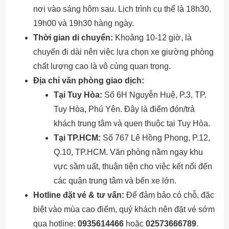
nơi vào sáng hôm sau. Lịch trình cụ thể là 18h30,
19h00 và 19h30 hàng ngày.
Thời gian di chuyển:
Khoảng 10-12 giờ, là
chuyến đi dài nên việc lựa chọn xe giường phòng
chất lượng cao là vô cùng quan trọng.
Địa chỉ văn phòng giao dịch:
Tại Tuy Hòa:
Số 6H Nguyễn Huệ, P.3, TP.
Tuy Hòa, Phú Yên. Đây là điểm đón/trả
khách trung tâm và quen thuộc tại Tuy Hòa.
Tại TP.HCM:
Số 767 Lê Hồng Phong, P.12,
Q.10, TP.HCM. Văn phòng nằm ngay khu
vực sầm uất, thuận tiện cho việc kết nối đến
các quận trung tâm và bến xe lớn.
Hotline đặt vé & tư vấn:
Để đảm bảo có chỗ, đặc
biệt vào mùa cao điểm, quý khách nên đặt vé sớm
qua hotline:
0935614466
hoặc
02573666789
.