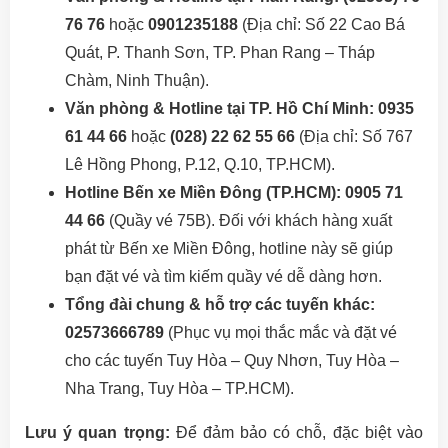
76 76
hoặc
0901235188
(Địa chỉ: Số 22 Cao Bá
Quát, P. Thanh Sơn, TP. Phan Rang – Tháp
Chàm, Ninh Thuận).
Văn phòng & Hotline tại TP. Hồ Chí Minh:
0935
61 44 66
hoặc
(028) 22 62 55 66
(Địa chỉ: Số 767
Lê Hồng Phong, P.12, Q.10, TP.HCM).
Hotline Bến xe Miền Đông (TP.HCM):
0905 71
44 66
(Quầy vé 75B). Đối với khách hàng xuất
phát từ Bến xe Miền Đông, hotline này sẽ giúp
bạn đặt vé và tìm kiếm quầy vé dễ dàng hơn.
Tổng đài chung & hỗ trợ các tuyến khác:
02573666789
(Phục vụ mọi thắc mắc và đặt vé
cho các tuyến Tuy Hòa – Quy Nhơn, Tuy Hòa –
Nha Trang, Tuy Hòa – TP.HCM).
Lưu ý quan trọng:
Để đảm bảo có chỗ, đặc biệt vào