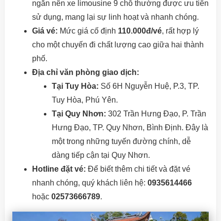
ngắn nên xe limousine 9 chỗ thường được ưu tiên
sử dụng, mang lại sự linh hoạt và nhanh chóng.
Giá vé:
Mức giá cố định
110.000đ/vé
, rất hợp lý
cho một chuyến đi chất lượng cao giữa hai thành
phố.
Địa chỉ văn phòng giao dịch:
Tại Tuy Hòa:
Số 6H Nguyễn Huệ, P.3, TP.
Tuy Hòa, Phú Yên.
Tại Quy Nhơn:
302 Trần Hưng Đạo, P. Trần
Hưng Đạo, TP. Quy Nhơn, Bình Định. Đây là
một trong những tuyến đường chính, dễ
dàng tiếp cận tại Quy Nhơn.
Hotline đặt vé:
Để biết thêm chi tiết và đặt vé
nhanh chóng, quý khách liên hệ:
0935614466
hoặc
02573666789
.