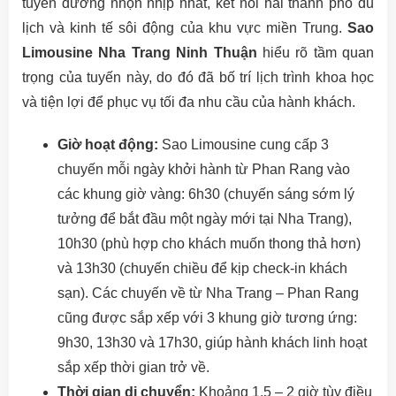
tuyến đường nhộn nhịp nhất, kết nối hai thành phố du
lịch và kinh tế sôi động của khu vực miền Trung.
Sao
Limousine Nha Trang Ninh Thuận
hiểu rõ tầm quan
trọng của tuyến này, do đó đã bố trí lịch trình khoa học
và tiện lợi để phục vụ tối đa nhu cầu của hành khách.
Giờ hoạt động:
Sao Limousine cung cấp 3
chuyến mỗi ngày khởi hành từ Phan Rang vào
các khung giờ vàng: 6h30 (chuyến sáng sớm lý
tưởng để bắt đầu một ngày mới tại Nha Trang),
10h30 (phù hợp cho khách muốn thong thả hơn)
và 13h30 (chuyến chiều để kịp check-in khách
sạn). Các chuyến về từ Nha Trang – Phan Rang
cũng được sắp xếp với 3 khung giờ tương ứng:
9h30, 13h30 và 17h30, giúp hành khách linh hoạt
sắp xếp thời gian trở về.
Thời gian di chuyển:
Khoảng 1.5 – 2 giờ tùy điều