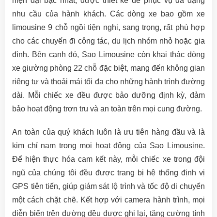
hiện đại bậc nhất, được thiết kế để phục vụ đa dạng
nhu cầu của hành khách. Các dòng xe bao gồm xe
limousine 9 chỗ ngồi tiện nghi, sang trọng, rất phù hợp
cho các chuyến đi công tác, du lịch nhóm nhỏ hoặc gia
đình. Bên cạnh đó, Sao Limousine còn khai thác dòng
xe giường phòng 22 chỗ đặc biệt, mang đến không gian
riêng tư và thoải mái tối đa cho những hành trình đường
dài. Mỗi chiếc xe đều được bảo dưỡng định kỳ, đảm
bảo hoạt động trơn tru và an toàn trên mọi cung đường.
An toàn của quý khách luôn là ưu tiên hàng đầu và là
kim chỉ nam trong mọi hoạt động của Sao Limousine.
Để hiện thực hóa cam kết này, mỗi chiếc xe trong đội
ngũ của chúng tôi đều được trang bị hệ thống định vị
GPS tiên tiến, giúp giám sát lộ trình và tốc độ di chuyển
một cách chặt chẽ. Kết hợp với camera hành trình, mọi
diễn biến trên đường đều được ghi lại, tăng cường tính