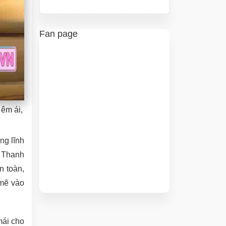
Fan page
 êm ái,
ng lĩnh
– Thanh
n toàn,
 mẽ vào
mái cho