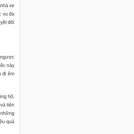
 nhà xe
c vụ đa
yệt đối
à ngược
iệc này
n đi êm
ồng hồ,
và tiện
y những
iệu quả