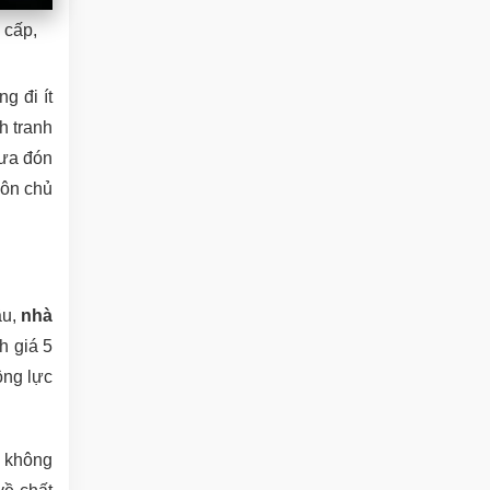
 cấp,
g đi ít
h tranh
ưa đón
uôn chủ
ầu,
nhà
h giá 5
ộng lực
, không