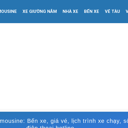
MOUSINE
XE GIƯỜNG NẰM
NHÀ XE
BẾN XE
VÉ TÀU
mousine: Bến xe, giá vé, lịch trình xe chạy, s