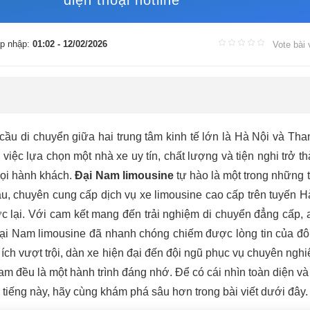
điện thoại hotline
p nhập:
01:02 - 12/02/2026
Vote bài 
cầu di chuyển giữa hai trung tâm kinh tế lớn là Hà Nội và Th
việc lựa chọn một nhà xe uy tín, chất lượng và tiện nghi trở t
mọi hành khách.
Đại Nam limousine
tự hào là một trong những
ầu, chuyên cung cấp dịch vụ xe limousine cao cấp trên tuyến H
 lại. Với cam kết mang đến trải nghiệm di chuyển đẳng cấp, 
 Đại Nam limousine đã nhanh chóng chiếm được lòng tin của đ
ích vượt trội, dàn xe hiện đại đến đội ngũ phục vụ chuyên nghi
m đều là một hành trình đáng nhớ. Để có cái nhìn toàn diện và c
 tiếng này, hãy cùng khám phá sâu hơn trong bài viết dưới đây.