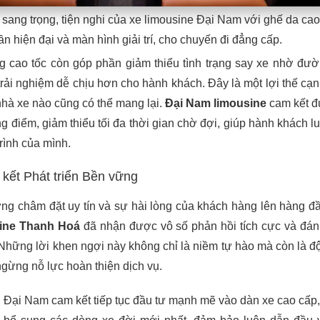
 sang trọng, tiện nghi của xe limousine Đại Nam với ghế da cao
ần hiện đại và màn hình giải trí, cho chuyến đi đẳng cấp.
 cao tốc còn góp phần giảm thiểu tình trạng say xe nhờ đườn
trải nghiệm dễ chịu hơn cho hành khách. Đây là một lợi thế cạn
hà xe nào cũng có thể mang lại.
Đại Nam limousine
cam kết đ
g điểm, giảm thiểu tối đa thời gian chờ đợi, giúp hành khách l
trình của mình.
kết Phát triển Bền vững
ng châm đặt uy tín và sự hài lòng của khách hàng lên hàng đ
sine Thanh Hoá
đã nhận được vô số phản hồi tích cực và đán
Những lời khen ngợi này không chỉ là niềm tự hào mà còn là đ
ừng nỗ lực hoàn thiện dịch vụ.
, Đại Nam cam kết tiếp tục đầu tư mạnh mẽ vào dàn xe cao cấp