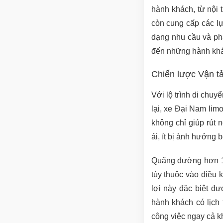
hành khách, từ nội t
còn cung cấp các l
dạng nhu cầu và ph
đến những hành khác
Chiến lược Vận tả
Với lộ trình di chu
lại, xe Đại Nam lim
không chỉ giúp rút
ái, ít bị ảnh hưởng 
Quãng đường hơn 12
tùy thuộc vào điều 
lợi này đặc biệt đ
hành khách có lịch t
công việc ngay cả k