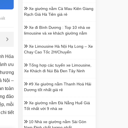
Xe giường nằm Cà Mau Kiên Giang
Rạch Giá Hà Tiên giá rẻ
viết
Xe đi Bình Dương : Top 10 nhà xe
limousine và xe khách giường nằm
Xe Limousine Hà Nội Hạ Long – Xe
Chạy Cao Tốc 2H/Chuyến
anh Hóa
hành ưu
Tổng hợp các tuyến xe Limousine,
Xe Khách đi Núi Bà Đen Tây Ninh
 thương
à Nội –
#9 Xe giường nằm Thanh Hoá Hải
an toàn
Dương tốt nhất giá rẻ
ông đảo
Xe giường nằm Đà Nẵng Huế Giá
ệp, mỗi
Tốt nhất với 9 nhà xe
hi tiết
10 Nhà xe giường nằm Sài Gòn
Nam Định chất lượng nhất