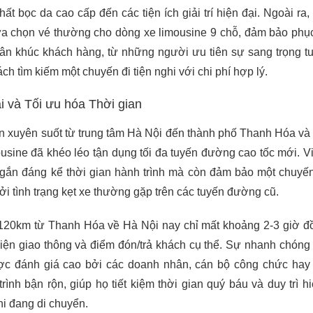
hất bọc da cao cấp đến các tiện ích giải trí hiện đại. Ngoài ra,
ựa chọn vé thường cho dòng xe limousine 9 chỗ, đảm bảo phụ
ân khúc khách hàng, từ những người ưu tiên sự sang trọng tu
h tìm kiếm một chuyến đi tiện nghi với chi phí hợp lý.
i và Tối ưu hóa Thời gian
yển xuyên suốt từ trung tâm Hà Nội đến thành phố Thanh Hóa v
ousine đã khéo léo tận dụng tối đa tuyến đường cao tốc mới. V
 ngắn đáng kể thời gian hành trình mà còn đảm bảo một chuyế
bởi tình trạng kẹt xe thường gặp trên các tuyến đường cũ.
0km từ Thanh Hóa về Hà Nội nay chỉ mất khoảng 2-3 giờ đ
kiện giao thông và điểm đón/trả khách cụ thể. Sự nhanh chóng 
ược đánh giá cao bởi các doanh nhân, cán bộ công chức ha
rình bận rộn, giúp họ tiết kiệm thời gian quý báu và duy trì h
hi đang di chuyển.