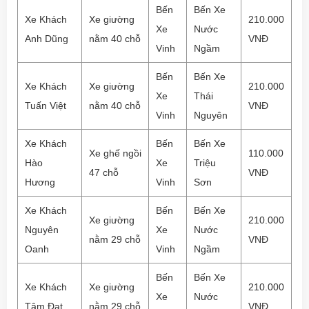
Bến
Bến Xe
Xe Khách
Xe giường
210.000
Xe
Nước
Anh Dũng
nằm 40 chỗ
VNĐ
Vinh
Ngầm
Bến
Bến Xe
Xe Khách
Xe giường
210.000
Xe
Thái
Tuấn Việt
nằm 40 chỗ
VNĐ
Vinh
Nguyên
Xe Khách
Bến
Bến Xe
Xe ghế ngồi
110.000
Hào
Xe
Triệu
47 chỗ
VNĐ
Hương
Vinh
Sơn
Xe Khách
Bến
Bến Xe
Xe giường
210.000
Nguyên
Xe
Nước
nằm 29 chỗ
VNĐ
Oanh
Vinh
Ngầm
Bến
Bến Xe
Xe Khách
Xe giường
210.000
Xe
Nước
Tâm Đạt
nằm 29 chỗ
VNĐ