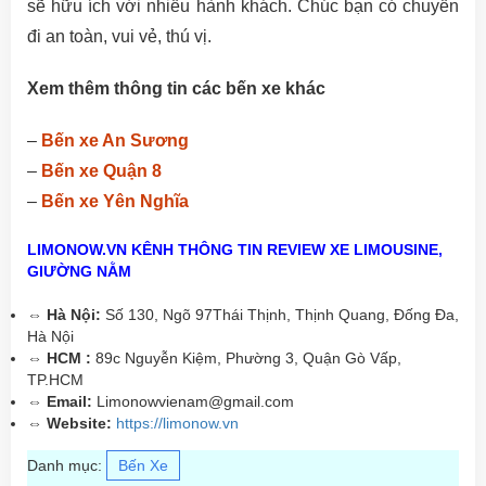
sẽ hữu ích với nhiều hành khách. Chúc bạn có chuyến
đi an toàn, vui vẻ, thú vị.
Xem thêm thông tin các bến xe khác
–
Bến xe An Sương
–
Bến xe Quận 8
–
Bến xe Yên Nghĩa
LIMONOW.VN KÊNH THÔNG TIN REVIEW XE LIMOUSINE,
GIƯỜNG NẰM
⇔ Hà Nội:
Số 130, Ngõ 97Thái Thịnh, Thịnh Quang, Đống Đa,
Hà Nội
⇔ HCM :
89c Nguyễn Kiệm, Phường 3, Quận Gò Vấp,
TP.HCM
⇔ Email:
Limonowvienam@gmail.com
⇔ Website:
https://limonow.vn
Danh mục:
Bến Xe