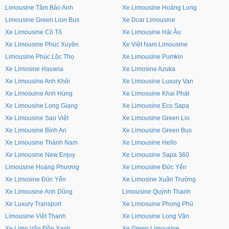
Limousine Tâm Bảo Anh
Xe Limousine Hoàng Long
Limousine Green Lion Bus
Xe Dcar Limousine
Xe Limousine Cô Tô
Xe Limousine Hải Âu
Xe Limousine Phúc Xuyên
Xe Việt Nam Limousine
Limousine Phúc Lộc Thọ
Xe Limousine Pumkin
Xe Limosine Havana
Xe Limosine Azuka
Xe Limousine Anh Khôi
Xe Limousine Luxury Van
Xe Limosuine Anh Hùng
Xe Limosuine Khai Phát
Xe Limousine Long Giang
Xe Limousine Eco Sapa
Xe Limousine Sao Việt
Xe Limousine Green Lio
Xe Limousine Bình An
Xe Limousine Green Bus
Xe Limousine Thành Nam
Xe Limousine Hello
Xe Limousine New Enjoy
Xe Limousine Sapa 360
Limousine Hoàng Phương
Xe Limousine Đức Yến
Xe Limosine Đức Yến
Xe Limosine Xuân Trường
Xe Limousine Anh Dũng
Limousine Quỳnh Thanh
Xe Luxury Transport
Xe Limosuine Phong Phú
Limousine Việt Thanh
Xe Limousine Long Vân
Xe Limo Vân Đồn Xanh
Xe Green Limousine