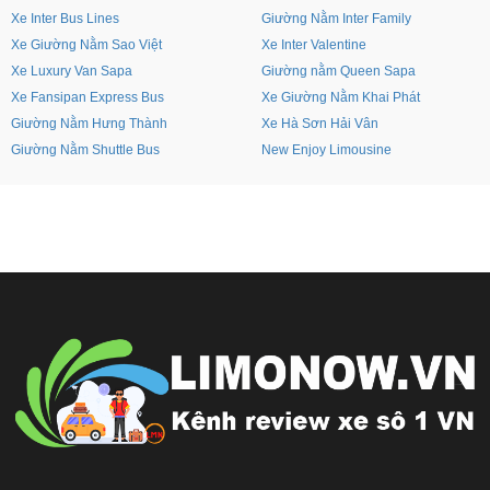
Xe Inter Bus Lines
Giường Nằm Inter Family
Xe Giường Nằm Sao Việt
Xe Inter Valentine
Xe Luxury Van Sapa
Giường nằm Queen Sapa
Xe Fansipan Express Bus
Xe Giường Nằm Khai Phát
Giường Nằm Hưng Thành
Xe Hà Sơn Hải Vân
Giường Nằm Shuttle Bus
New Enjoy Limousine