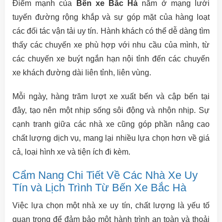
Điểm mạnh của
Bến xe Bắc Hà
nằm ở mạng lưới
tuyến đường rộng khắp và sự góp mặt của hàng loạt
các đối tác vận tải uy tín. Hành khách có thể dễ dàng tìm
thấy các chuyến xe phù hợp với nhu cầu của mình, từ
các chuyến xe buýt ngắn hạn nội tỉnh đến các chuyến
xe khách đường dài liên tỉnh, liên vùng.
Mỗi ngày, hàng trăm lượt xe xuất bến và cập bến tại
đây, tạo nên một nhịp sống sôi động và nhộn nhịp. Sự
cạnh tranh giữa các nhà xe cũng góp phần nâng cao
chất lượng dịch vụ, mang lại nhiều lựa chọn hơn về giá
cả, loại hình xe và tiện ích đi kèm.
Cẩm Nang Chi Tiết Về Các Nhà Xe Uy
Tín và Lịch Trình Từ Bến Xe Bắc Hà
Việc lựa chọn một nhà xe uy tín, chất lượng là yếu tố
quan trọng để đảm bảo một hành trình an toàn và thoải