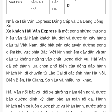
Việt Bus
nằm 40
Bắc
Đình
chỗ
Hà
Nhà xe Hải Vân Express: Đẳng Cấp và Đa Dạng Dòng
Xe
Xe khách Hải Vân Express
là một trong những thương
hiệu vận tải hành khách lâu đời và được tin cậy hàng
đầu tại Việt Nam, đặc biệt trên các tuyến đường trọng
điểm khu vực phía Bắc. Với kinh nghiệm dày dặn và sự
đầu tư không ngừng vào chất lượng dịch vụ, Hải Vân
đã trở thành lựa chọn phổ biến của đông đảo hành
khách khi di chuyển từ Lào Cai đi các tỉnh như Hà Nội,
Điện Biên, Hà Giang, Sơn La và nhiều nơi khác.
Hải Vân nổi bật với đội xe giường nằm tiện nghi, được
bảo dưỡng định kỳ, đảm bảo an toàn tối đa. Hành
khách trên xe luôn được phục vụ khăn lạnh, nước uống