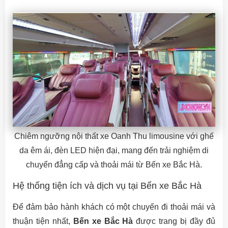
Chiêm ngưỡng nội thất xe Oanh Thu limousine với ghế
da êm ái, đèn LED hiện đại, mang đến trải nghiệm di
chuyển đẳng cấp và thoải mái từ Bến xe Bắc Hà.
Hệ thống tiện ích và dịch vụ tại Bến xe Bắc Hà
Để đảm bảo hành khách có một chuyến đi thoải mái và
thuận tiện nhất,
Bến xe Bắc Hà
được trang bị đầy đủ