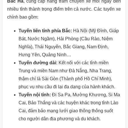
Bắc Hà
, cung cấp hàng trăm chuyến xe mỗi ngày đến
nhiều tỉnh thành trọng điểm trên cả nước. Các tuyến xe
chính bao gồm:
Tuyến liên tỉnh phía Bắc:
Hà Nội (Mỹ Đình, Giáp
Bát, Nước Ngầm), Hải Phòng (Cầu Rào, Niệm
Nghĩa), Thái Nguyên, Bắc Giang, Nam Định,
Hưng Yên, Quảng Ninh…
Tuyến đường dài:
Kết nối với các tỉnh miền
Trung và miền Nam như Đà Nẵng, Nha Trang,
thậm chí là Sài Gòn (Thành phố Hồ Chí Minh),
phục vụ nhu cầu đi lại đa dạng của hành khách.
Tuyến nội tỉnh:
Đi Sa Pa, Mường Khương, Si Ma
Cai, Bảo Thắng và các huyện khác trong tỉnh Lào
Cai, đảm bảo mạng lưới giao thông thông suốt
cho người dân địa phương và du khách.