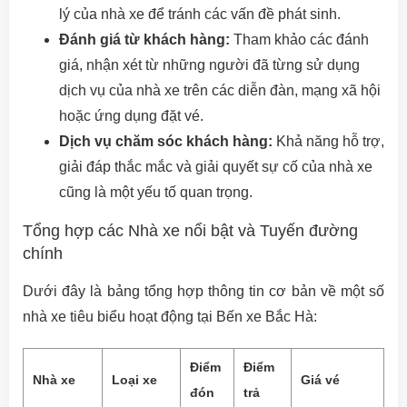
lý của nhà xe để tránh các vấn đề phát sinh.
Đánh giá từ khách hàng:
Tham khảo các đánh
giá, nhận xét từ những người đã từng sử dụng
dịch vụ của nhà xe trên các diễn đàn, mạng xã hội
hoặc ứng dụng đặt vé.
Dịch vụ chăm sóc khách hàng:
Khả năng hỗ trợ,
giải đáp thắc mắc và giải quyết sự cố của nhà xe
cũng là một yếu tố quan trọng.
Tổng hợp các Nhà xe nổi bật và Tuyến đường
chính
Dưới đây là bảng tổng hợp thông tin cơ bản về một số
nhà xe tiêu biểu hoạt động tại Bến xe Bắc Hà:
Điểm
Điểm
Nhà xe
Loại xe
Giá vé
đón
trả