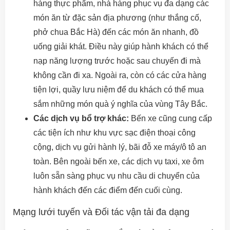
hàng thực phẩm, nhà hàng phục vụ đa dạng các
món ăn từ đặc sản địa phương (như thắng cố,
phở chua Bắc Hà) đến các món ăn nhanh, đồ
uống giải khát. Điều này giúp hành khách có thể
nạp năng lượng trước hoặc sau chuyến đi mà
không cần đi xa. Ngoài ra, còn có các cửa hàng
tiện lợi, quầy lưu niệm để du khách có thể mua
sắm những món quà ý nghĩa của vùng Tây Bắc.
Các dịch vụ bổ trợ khác:
Bến xe cũng cung cấp
các tiện ích như khu vực sạc điện thoại công
cộng, dịch vụ gửi hành lý, bãi đỗ xe máy/ô tô an
toàn. Bên ngoài bến xe, các dịch vụ taxi, xe ôm
luôn sẵn sàng phục vụ nhu cầu di chuyển của
hành khách đến các điểm đến cuối cùng.
Mạng lưới tuyến và Đối tác vận tải đa dạng