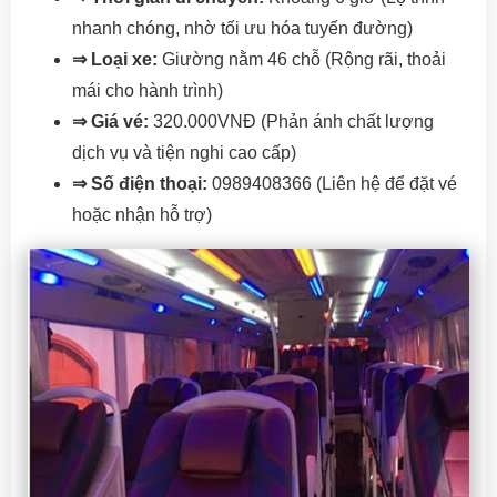
nhanh chóng, nhờ tối ưu hóa tuyến đường)
⇒ Loại xe:
Giường nằm 46 chỗ (Rộng rãi, thoải
mái cho hành trình)
⇒ Giá vé:
320.000VNĐ (Phản ánh chất lượng
dịch vụ và tiện nghi cao cấp)
⇒ Số điện thoại:
0989408366 (Liên hệ để đặt vé
hoặc nhận hỗ trợ)