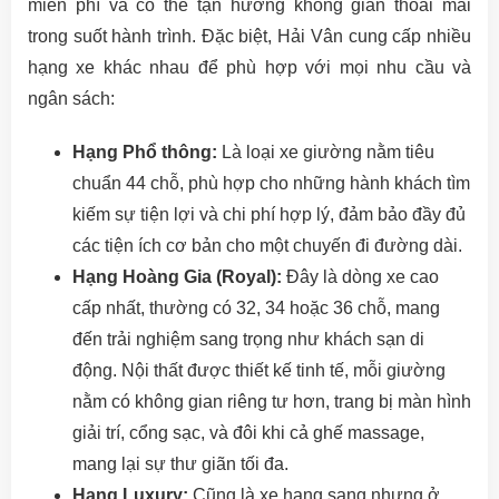
miễn phí và có thể tận hưởng không gian thoải mái
trong suốt hành trình. Đặc biệt, Hải Vân cung cấp nhiều
hạng xe khác nhau để phù hợp với mọi nhu cầu và
ngân sách:
Hạng Phổ thông:
Là loại xe giường nằm tiêu
chuẩn 44 chỗ, phù hợp cho những hành khách tìm
kiếm sự tiện lợi và chi phí hợp lý, đảm bảo đầy đủ
các tiện ích cơ bản cho một chuyến đi đường dài.
Hạng Hoàng Gia (Royal):
Đây là dòng xe cao
cấp nhất, thường có 32, 34 hoặc 36 chỗ, mang
đến trải nghiệm sang trọng như khách sạn di
động. Nội thất được thiết kế tinh tế, mỗi giường
nằm có không gian riêng tư hơn, trang bị màn hình
giải trí, cổng sạc, và đôi khi cả ghế massage,
mang lại sự thư giãn tối đa.
Hạng Luxury:
Cũng là xe hạng sang nhưng ở