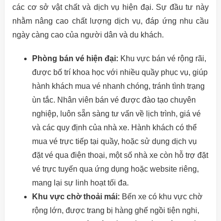
các cơ sở vật chất và dịch vụ hiện đại. Sự đầu tư này
nhằm nâng cao chất lượng dịch vụ, đáp ứng nhu cầu
ngày càng cao của người dân và du khách.
Phòng bán vé hiện đại:
Khu vực bán vé rộng rãi,
được bố trí khoa học với nhiều quầy phục vụ, giúp
hành khách mua vé nhanh chóng, tránh tình trạng
ùn tắc. Nhân viên bán vé được đào tạo chuyên
nghiệp, luôn sẵn sàng tư vấn về lịch trình, giá vé
và các quy định của nhà xe. Hành khách có thể
mua vé trực tiếp tại quầy, hoặc sử dụng dịch vụ
đặt vé qua điện thoại, một số nhà xe còn hỗ trợ đặt
vé trực tuyến qua ứng dụng hoặc website riêng,
mang lại sự linh hoạt tối đa.
Khu vực chờ thoải mái:
Bến xe có khu vực chờ
rộng lớn, được trang bị hàng ghế ngồi tiện nghi,