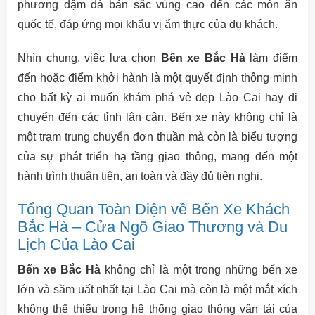
phương đậm đà bản sắc vùng cao đến các món ăn
quốc tế, đáp ứng mọi khẩu vị ẩm thực của du khách.
Nhìn chung, việc lựa chọn
Bến xe Bắc Hà
làm điểm
đến hoặc điểm khởi hành là một quyết định thông minh
cho bất kỳ ai muốn khám phá vẻ đẹp Lào Cai hay di
chuyển đến các tỉnh lân cận. Bến xe này không chỉ là
một trạm trung chuyển đơn thuần mà còn là biểu tượng
của sự phát triển hạ tầng giao thông, mang đến một
hành trình thuận tiện, an toàn và đầy đủ tiện nghi.
Tổng Quan Toàn Diện về Bến Xe Khách
Bắc Hà – Cửa Ngõ Giao Thương và Du
Lịch Của Lào Cai
Bến xe Bắc Hà
không chỉ là một trong những bến xe
lớn và sầm uất nhất tại Lào Cai mà còn là một mắt xích
không thể thiếu trong hệ thống giao thông vận tải của