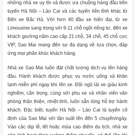
những nhà xe uy tín và được ưa chuộng hàng đầu trên
tuyến Hà Nội – Lào Cai và các tuyến liên tỉnh khác từ
Bến xe Bắc Hà. Với hơn 40 đầu xe hiện đại, từ xe
Limousine sang trọng với 9-11 chỗ ngồi riêng tư, đến xe
khách giường nằm cao cấp 21 chỗ, 34 chỗ, 45 chỗ cực
VIP, Sao Mai mang đến sự đa dạng về lựa chọn, đáp
ứng mọi phân khúc khách hàng.
Nhà xe Sao Mai luôn đặt chất lượng dịch vụ lên hàng
đầu. Hành khách được phục vụ nước uống và khăn
lạnh miễn phí ngay khi lên xe. Đội ngũ lái xe giàu kinh
nghiệm, cẩn trọng, cùng với phụ xe và nhân viên văn
phòng thân thiện, nhiệt tình, luôn sẵn lòng hỗ trợ hành
khách. Đặc biệt, tuyến Hà Nội – Lào Cai là tuyến cố
định của Sao Mai với tần suất lên đến 5 chuyến/ngày.
Vào các dịp lễ, tết hoặc mùa cao điểm du lịch, nhà xe