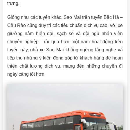
trưng.
Giống như các tuyến khác, Sao Mai trên tuyến Bắc Hà –
Cầu Rào cũng duy trì các tiêu chuẩn dịch vụ cao, với xe
giường nằm hiện đại, sạch sẽ và đội ngũ nhân viên
chuyên nghiệp. Trải qua hơn một năm hoạt động trên
tuyến này, nhà xe Sao Mai không ngừng lắng nghe và
tiếp thu những ý kiến đóng góp từ khách hàng để hoàn
thiện chất lượng dịch vụ, mang đến những chuyến đi
ngày càng tốt hơn.