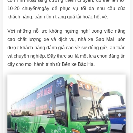
còn linh hoạt tăng cường thêm chuyến, có thể lên tới
10-20 chuyến/ngày để phục vụ tối đa nhu cầu của
khách hàng, tránh tình trạng quá tải hoặc hết vé.
Với những nỗ lực không ngừng nghỉ trong việc nâng
cao chất lượng xe và dịch vụ, nhà xe Sao Mai luôn
được khách hàng đánh giá cao về sự đúng giờ, an toàn
và chuyên nghiệp. Đây thực sự là một lựa chọn đáng tin
cậy cho mọi hành trình từ Bến xe Bắc Hà.