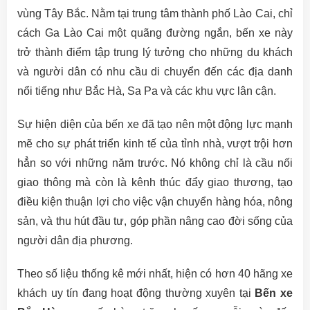
vùng Tây Bắc. Nằm tại trung tâm thành phố Lào Cai, chỉ
cách Ga Lào Cai một quãng đường ngắn, bến xe này
trở thành điểm tập trung lý tưởng cho những du khách
và người dân có nhu cầu di chuyển đến các địa danh
nổi tiếng như Bắc Hà, Sa Pa và các khu vực lân cận.
Sự hiện diện của bến xe đã tạo nên một động lực mạnh
mẽ cho sự phát triển kinh tế của tỉnh nhà, vượt trội hơn
hẳn so với những năm trước. Nó không chỉ là cầu nối
giao thông mà còn là kênh thúc đẩy giao thương, tạo
điều kiện thuận lợi cho việc vận chuyển hàng hóa, nông
sản, và thu hút đầu tư, góp phần nâng cao đời sống của
người dân địa phương.
Theo số liệu thống kê mới nhất, hiện có hơn 40 hãng xe
khách uy tín đang hoạt động thường xuyên tại
Bến xe