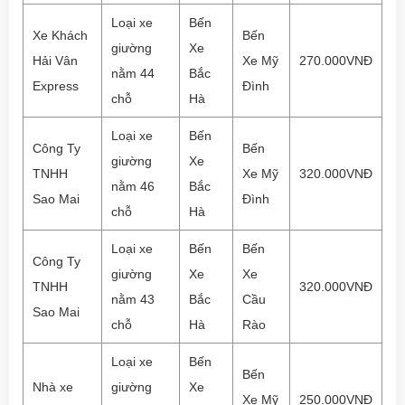
Loại xe
Bến
Xe Khách
Bến
giường
Xe
Hải Vân
Xe Mỹ
270.000VNĐ
nằm 44
Bắc
Express
Đình
chỗ
Hà
Loại xe
Bến
Công Ty
Bến
giường
Xe
TNHH
Xe Mỹ
320.000VNĐ
nằm 46
Bắc
Sao Mai
Đình
chỗ
Hà
Loại xe
Bến
Bến
Công Ty
giường
Xe
Xe
TNHH
320.000VNĐ
nằm 43
Bắc
Cầu
Sao Mai
chỗ
Hà
Rào
Loại xe
Bến
Bến
Nhà xe
giường
Xe
Xe Mỹ
250.000VNĐ