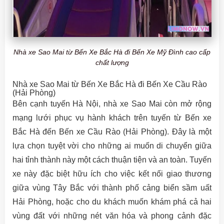
Nhà xe Sao Mai từ Bến Xe Bắc Hà đi Bến Xe Mỹ Đình cao cấp
chất lượng
Nhà xe Sao Mai từ Bến Xe Bắc Hà đi Bến Xe Cầu Rào
(Hải Phòng)
Bên cạnh tuyến Hà Nội, nhà xe Sao Mai còn mở rộng
mạng lưới phục vụ hành khách trên tuyến từ Bến xe
Bắc Hà đến Bến xe Cầu Rào (Hải Phòng). Đây là một
lựa chọn tuyệt vời cho những ai muốn di chuyển giữa
hai tỉnh thành này một cách thuận tiện và an toàn. Tuyến
xe này đặc biệt hữu ích cho việc kết nối giao thương
giữa vùng Tây Bắc với thành phố cảng biển sầm uất
Hải Phòng, hoặc cho du khách muốn khám phá cả hai
vùng đất với những nét văn hóa và phong cảnh đặc