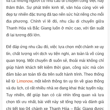
và cả những người có nhu cầu di chuyển công việc hay
thăm thân. Sự phát triển kinh tế, văn hóa cùng với vẻ
đẹp tự nhiên đặc trưng đã tạo nên sức hút riêng cho mỗi
địa phương. Chính vì lẽ đó, nhu cầu di chuyển giữa
Thanh Hóa và Bắc Giang luôn ở mức cao, với tần suất
đi lại tương đối lớn.
Để đáp ứng nhu cầu đó, việc lựa chọn một chành xe uy
tín, chất lượng với dịch vụ tiện nghi, an toàn là vô cùng
quan trọng. Một chuyến đi suôn sẻ, thoải mái không chỉ
giúp hành khách tiết kiệm thời gian, công sức mà còn
đảm bảo an toàn tối đa trên suốt hành trình. Theo thống
kê từ
Limonow
, một kênh thông tin uy tín về giao thông
và du lịch, có rất nhiều nhà xe đang khai thác tuyến này.
Tuy nhiên, để giúp bạn có cái nhìn tổng quan và lựa
chọn tối ưu nhất, bài viết này sẽ tổng hợp và đánh giá
chi tiết top 04 chành xe Thanh Hóa – Bắc Giang được