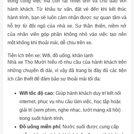
trong công việc mà còn rất nhiệt tình và chu đáo với
hành khách. Từ khâu tư vấn, đặt vé đến khi kết thúc
hành trình, bạn sẽ luôn cảm nhận được sự quan tâm và
hỗ trợ từ đội ngũ của nhà xe. Sự thân thiện, niềm nở
của nhân viên góp phần không nhỏ vào việc tạo nên
một không khí thoải mái, dễ chịu trên xe.
Tiện ích trên xe: Wifi, đồ uống, khăn lạnh
Nhà xe Thọ Mười hiểu rõ nhu cầu của hành khách trên
những chuyến đi dài, vì vậy đã trang bị đầy đủ các tiện
ích cần thiết để đảm bảo sự thoải mái tối đa:
Wifi tốc độ cao:
Giúp hành khách duy trì kết nối
internet, phục vụ nhu cầu làm việc, học tập hoặc
giải trí (xem phim, nghe nhạc, lướt mạng xã hội)
trong suốt hành trình.
Đồ uống miễn phí:
Nước suối được cung cấp