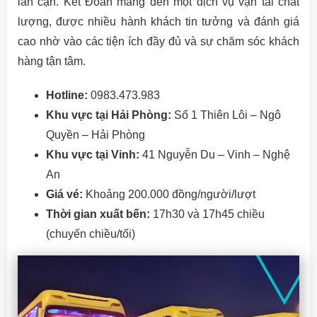
lân cận. Kết Đoàn mang đến một dịch vụ vận tải chất
lượng, được nhiều hành khách tin tưởng và đánh giá
cao nhờ vào các tiện ích đầy đủ và sự chăm sóc khách
hàng tận tâm.
Hotline:
0983.473.983
Khu vực tại Hải Phòng:
Số 1 Thiên Lôi – Ngô
Quyền – Hải Phòng
Khu vực tại Vinh:
41 Nguyễn Du – Vinh – Nghệ
An
Giá vé:
Khoảng 200.000 đồng/người/lượt
Thời gian xuất bến:
17h30 và 17h45 chiều
(chuyến chiều/tối)