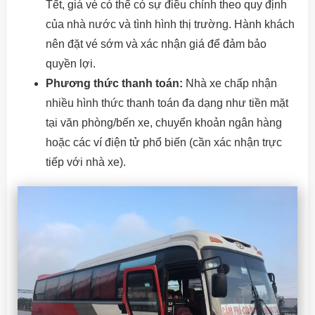
Tết, giá vé có thể có sự điều chỉnh theo quy định
của nhà nước và tình hình thị trường. Hành khách
nên đặt vé sớm và xác nhận giá để đảm bảo
quyền lợi.
Phương thức thanh toán:
Nhà xe chấp nhận
nhiều hình thức thanh toán đa dạng như tiền mặt
tại văn phòng/bến xe, chuyển khoản ngân hàng
hoặc các ví điện tử phổ biến (cần xác nhận trực
tiếp với nhà xe).