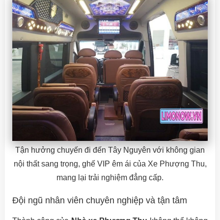
Tận hưởng chuyến đi đến Tây Nguyên với không gian
nội thất sang trọng, ghế VIP êm ái của Xe Phượng Thu,
mang lại trải nghiệm đẳng cấp.
Đội ngũ nhân viên chuyên nghiệp và tận tâm