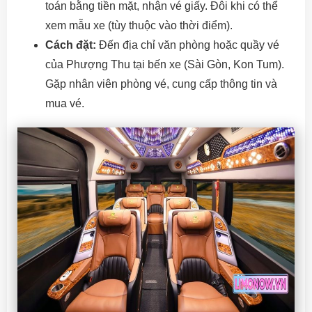
toán bằng tiền mặt, nhận vé giấy. Đôi khi có thể
xem mẫu xe (tùy thuộc vào thời điểm).
Cách đặt:
Đến địa chỉ văn phòng hoặc quầy vé
của Phượng Thu tại bến xe (Sài Gòn, Kon Tum).
Gặp nhân viên phòng vé, cung cấp thông tin và
mua vé.