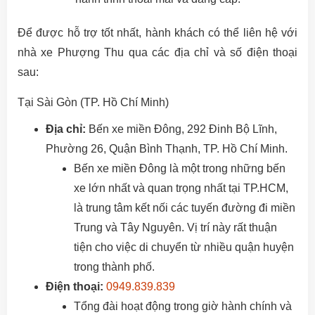
Để được hỗ trợ tốt nhất, hành khách có thể liên hệ với
nhà xe Phượng Thu qua các địa chỉ và số điện thoại
sau:
Tại Sài Gòn (TP. Hồ Chí Minh)
Địa chỉ:
Bến xe miền Đông, 292 Đinh Bộ Lĩnh,
Phường 26, Quận Bình Thạnh, TP. Hồ Chí Minh.
Bến xe miền Đông là một trong những bến
xe lớn nhất và quan trọng nhất tại TP.HCM,
là trung tâm kết nối các tuyến đường đi miền
Trung và Tây Nguyên. Vị trí này rất thuận
tiện cho việc di chuyển từ nhiều quận huyện
trong thành phố.
Điện thoại:
0949.839.839
Tổng đài hoạt động trong giờ hành chính và