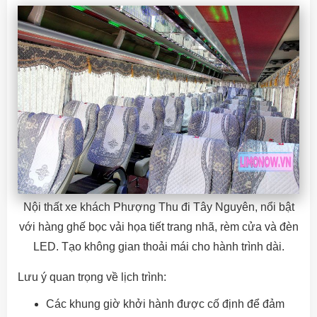
Nội thất xe khách Phượng Thu đi Tây Nguyên, nổi bật
với hàng ghế bọc vải họa tiết trang nhã, rèm cửa và đèn
LED. Tạo không gian thoải mái cho hành trình dài.
Lưu ý quan trọng về lịch trình:
Các khung giờ khởi hành được cố định để đảm