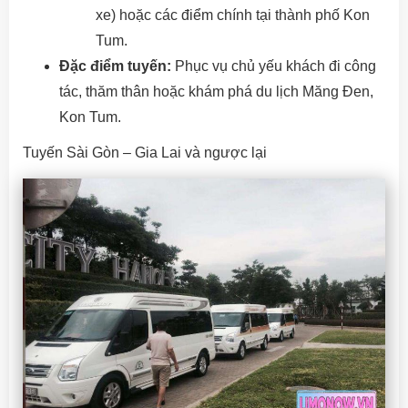
xe) hoặc các điểm chính tại thành phố Kon
Tum.
Đặc điểm tuyến:
Phục vụ chủ yếu khách đi công
tác, thăm thân hoặc khám phá du lịch Măng Đen,
Kon Tum.
Tuyến Sài Gòn – Gia Lai và ngược lại