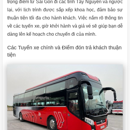
trọng điểm từ Sài Gòn đi các tỉnh Tây Nguyên và ngược
lại, với lịch trình được sắp xếp khoa học, đảm bảo sự
thuận tiện tối đa cho hành khách. Việc nắm rõ thông tin
về các tuyến xe, giờ khởi hành và giá vé sẽ giúp bạn dễ
dàng lên kế hoạch cho chuyến đi của mình.
Các Tuyến xe chính và Điểm đón trả khách thuận
tiện