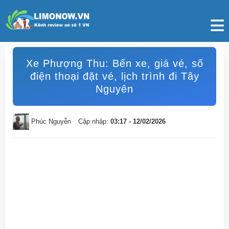
Xe Phượng Thu: Bến xe, giá vé, số
điện thoại đặt vé, lịch trình đi Tây
Nguyên
Phúc Nguyễn
Cập nhập:
03:17 - 12/02/2026