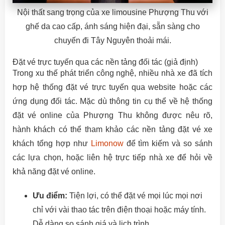
Nội thất sang trọng của xe limousine Phượng Thu với
ghế da cao cấp, ánh sáng hiện đại, sẵn sàng cho
chuyến đi Tây Nguyên thoải mái.
Đặt vé trực tuyến qua các nền tảng đối tác (giả định)
Trong xu thế phát triển công nghệ, nhiều nhà xe đã tích
hợp hệ thống đặt vé trực tuyến qua website hoặc các
ứng dụng đối tác. Mặc dù thông tin cụ thể về hệ thống
đặt vé online của Phượng Thu không được nêu rõ,
hành khách có thể tham khảo các nền tảng đặt vé xe
khách tổng hợp như
Limonow
để tìm kiếm và so sánh
các lựa chọn, hoặc liên hệ trực tiếp nhà xe để hỏi về
khả năng đặt vé online.
Ưu điểm:
Tiện lợi, có thể đặt vé mọi lúc mọi nơi
chỉ với vài thao tác trên điện thoại hoặc máy tính.
Dễ dàng so sánh giá và lịch trình.