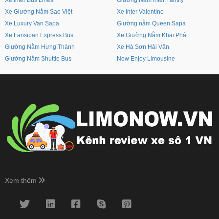
Xe Inter Bus Lines
Giường Nằm Inter Family
Xe Giường Nằm Sao Việt
Xe Inter Valentine
Xe Luxury Van Sapa
Giường nằm Queen Sapa
Xe Fansipan Express Bus
Xe Giường Nằm Khai Phát
Giường Nằm Hưng Thành
Xe Hà Sơn Hải Vân
Giường Nằm Shuttle Bus
New Enjoy Limousine
Xem thêm