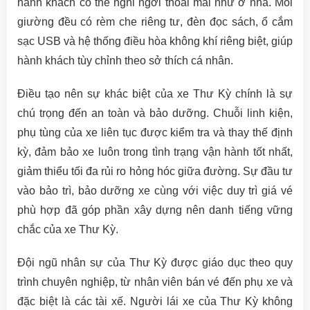
hành khách có thể nghỉ ngơi thoải mái như ở nhà. Mỗi
giường đều có rèm che riêng tư, đèn đọc sách, ổ cắm
sạc USB và hệ thống điều hòa không khí riêng biệt, giúp
hành khách tùy chỉnh theo sở thích cá nhân.
Điều tạo nên sự khác biệt của xe Thư Kỳ chính là sự
chú trọng đến an toàn và bảo dưỡng. Chuỗi linh kiện,
phụ tùng của xe liên tục được kiểm tra và thay thế định
kỳ, đảm bảo xe luôn trong tình trạng vận hành tốt nhất,
giảm thiểu tối đa rủi ro hỏng hóc giữa đường. Sự đầu tư
vào bảo trì, bảo dưỡng xe cùng với việc duy trì giá vé
phù hợp đã góp phần xây dựng nên danh tiếng vững
chắc của xe Thư Kỳ.
Đội ngũ nhân sự của Thư Kỳ được giáo dục theo quy
trình chuyên nghiệp, từ nhân viên bán vé đến phụ xe và
đặc biệt là các tài xế. Người lái xe của Thư Kỳ không