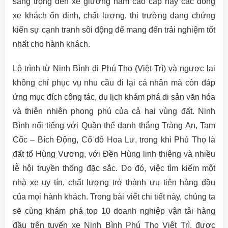
sang trọng đến xe giường nằm cao cấp hay các dòng
xe khách ổn định, chất lượng, thị trường đang chứng
kiến sự cạnh tranh sôi động để mang đến trải nghiệm tốt
nhất cho hành khách.
Lộ trình từ Ninh Bình đi Phú Thọ (Việt Trì) và ngược lại
không chỉ phục vụ nhu cầu đi lại cá nhân mà còn đáp
ứng mục đích công tác, du lịch khám phá di sản văn hóa
và thiên nhiên phong phú của cả hai vùng đất. Ninh
Bình nổi tiếng với Quần thể danh thắng Tràng An, Tam
Cốc – Bích Động, Cố đô Hoa Lư, trong khi Phú Thọ là
đất tổ Hùng Vương, với Đền Hùng linh thiêng và nhiều
lễ hội truyền thống đặc sắc. Do đó, việc tìm kiếm một
nhà xe uy tín, chất lượng trở thành ưu tiên hàng đầu
của mọi hành khách. Trong bài viết chi tiết này, chúng ta
sẽ cùng khám phá top 10 doanh nghiệp vận tải hàng
đầu trên tuyến xe Ninh Bình Phú Thọ Việt Trì, được