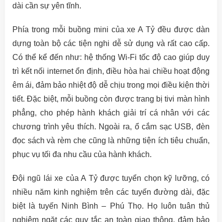
dài cần sự yên tĩnh.
Phía trong mỗi buồng mini của xe A Tỷ đều được dàn
dựng toàn bộ các tiện nghi dễ sử dụng và rất cao cấp.
Có thể kể đến như: hệ thống Wi-Fi tốc độ cao giúp duy
trì kết nối internet ổn định, điều hòa hai chiều hoạt động
êm ái, đảm bảo nhiệt độ dễ chịu trong mọi điều kiện thời
tiết. Đặc biệt, mỗi buồng còn được trang bị tivi màn hình
phẳng, cho phép hành khách giải trí cá nhân với các
chương trình yêu thích. Ngoài ra, ổ cắm sạc USB, đèn
đọc sách và rèm che cũng là những tiện ích tiêu chuẩn,
phục vụ tối đa nhu cầu của hành khách.
Đội ngũ lái xe của A Tỷ được tuyển chọn kỹ lưỡng, có
nhiều năm kinh nghiệm trên các tuyến đường dài, đặc
biệt là tuyến Ninh Bình – Phú Thọ. Họ luôn tuân thủ
nghiêm ngặt các quy tắc an toàn giao thông, đảm bảo