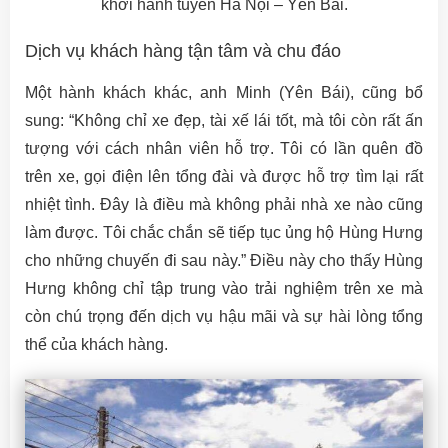
khởi hành tuyến Hà Nội – Yên Bái.
Dịch vụ khách hàng tận tâm và chu đáo
Một hành khách khác, anh Minh (Yên Bái), cũng bổ
sung: “Không chỉ xe đẹp, tài xế lái tốt, mà tôi còn rất ấn
tượng với cách nhân viên hỗ trợ. Tôi có lần quên đồ
trên xe, gọi điện lên tổng đài và được hỗ trợ tìm lại rất
nhiệt tình. Đây là điều mà không phải nhà xe nào cũng
làm được. Tôi chắc chắn sẽ tiếp tục ủng hộ Hùng Hưng
cho những chuyến đi sau này.” Điều này cho thấy Hùng
Hưng không chỉ tập trung vào trải nghiệm trên xe mà
còn chú trọng đến dịch vụ hậu mãi và sự hài lòng tổng
thể của khách hàng.