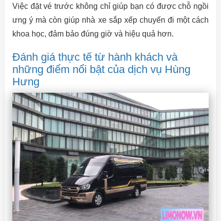
Việc đặt vé trước không chỉ giúp bạn có được chỗ ngồi
ưng ý mà còn giúp nhà xe sắp xếp chuyến đi một cách
khoa học, đảm bảo đúng giờ và hiệu quả hơn.
Đánh giá thực tế từ hành khách và
những điểm nổi bật của dịch vụ Hùng
Hưng