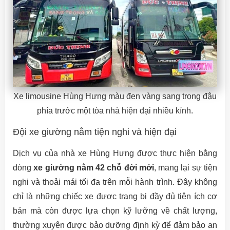
Xe limousine Hùng Hưng màu đen vàng sang trọng đậu
phía trước một tòa nhà hiện đại nhiều kính.
Đội xe giường nằm tiện nghi và hiện đại
Dịch vụ của nhà xe Hùng Hưng được thực hiện bằng
dòng
xe giường nằm 42 chỗ đời mới
, mang lại sự tiện
nghi và thoải mái tối đa trên mỗi hành trình. Đây không
chỉ là những chiếc xe được trang bị đầy đủ tiện ích cơ
bản mà còn được lựa chọn kỹ lưỡng về chất lượng,
thường xuyên được bảo dưỡng định kỳ để đảm bảo an