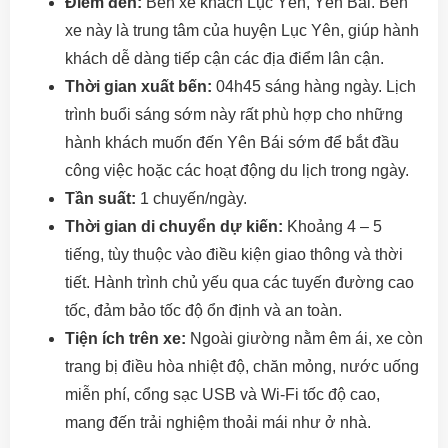
Điểm đến:
Bến xe khách Lục Yên, Yên Bái. Bến
xe này là trung tâm của huyện Lục Yên, giúp hành
khách dễ dàng tiếp cận các địa điểm lân cận.
Thời gian xuất bến:
04h45 sáng hàng ngày. Lịch
trình buổi sáng sớm này rất phù hợp cho những
hành khách muốn đến Yên Bái sớm để bắt đầu
công việc hoặc các hoạt động du lịch trong ngày.
Tần suất:
1 chuyến/ngày.
Thời gian di chuyển dự kiến:
Khoảng 4 – 5
tiếng, tùy thuộc vào điều kiện giao thông và thời
tiết. Hành trình chủ yếu qua các tuyến đường cao
tốc, đảm bảo tốc độ ổn định và an toàn.
Tiện ích trên xe:
Ngoài giường nằm êm ái, xe còn
trang bị điều hòa nhiệt độ, chăn mỏng, nước uống
miễn phí, cổng sạc USB và Wi-Fi tốc độ cao,
mang đến trải nghiệm thoải mái như ở nhà.