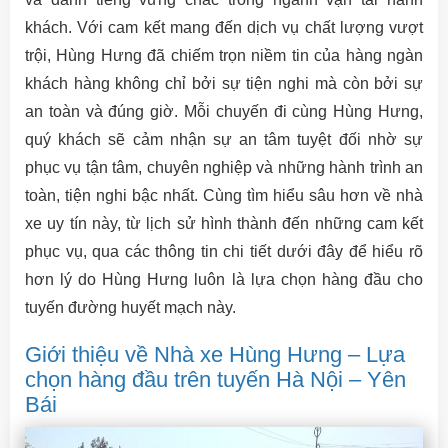
khách. Với cam kết mang đến dịch vụ chất lượng vượt
trội, Hùng Hưng đã chiếm trọn niềm tin của hàng ngàn
khách hàng không chỉ bởi sự tiện nghi mà còn bởi sự
an toàn và đúng giờ. Mỗi chuyến đi cùng Hùng Hưng,
quý khách sẽ cảm nhận sự an tâm tuyệt đối nhờ sự
phục vụ tận tâm, chuyên nghiệp và những hành trình an
toàn, tiện nghi bậc nhất. Cùng tìm hiểu sâu hơn về nhà
xe uy tín này, từ lịch sử hình thành đến những cam kết
phục vụ, qua các thông tin chi tiết dưới đây để hiểu rõ
hơn lý do Hùng Hưng luôn là lựa chọn hàng đầu cho
tuyến đường huyết mạch này.
Giới thiệu về Nhà xe Hùng Hưng – Lựa
chọn hàng đầu trên tuyến Hà Nội – Yên
Bái