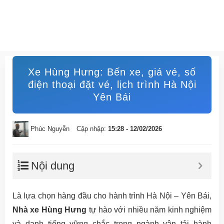
Xe Hùng Hưng: Bến xe, giá vé, số
điện thoại đặt vé, lịch trình Hà Nội
Yên Bái
Phúc Nguyễn
Cập nhập:
15:28 - 12/02/2026
Nội dung
Là lựa chọn hàng đầu cho hành trình Hà Nội – Yên Bái,
Nhà xe Hùng Hưng
tự hào với nhiều năm kinh nghiệm
và danh tiếng vững chắc trong ngành vận tải hành