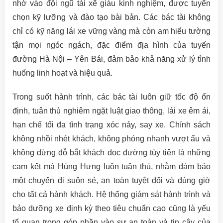
nhờ vào đội ngũ tài xế giàu kinh nghiệm, được tuyển
chọn kỹ lưỡng và đào tạo bài bản. Các bác tài không
chỉ có kỹ năng lái xe vững vàng mà còn am hiểu tường
tận mọi ngóc ngách, đặc điểm địa hình của tuyến
đường Hà Nội – Yên Bái, đảm bảo khả năng xử lý tình
huống linh hoạt và hiệu quả.
Trong suốt hành trình, các bác tài luôn giữ tốc độ ổn
định, tuân thủ nghiêm ngặt luật giao thông, lái xe êm ái,
hạn chế tối đa tình trạng xóc nảy, say xe. Chính sách
không nhồi nhét khách, không phóng nhanh vượt ẩu và
không dừng đỗ bắt khách dọc đường tùy tiện là những
cam kết mà Hùng Hưng luôn tuân thủ, nhằm đảm bảo
một chuyến đi suôn sẻ, an toàn tuyệt đối và đúng giờ
cho tất cả hành khách. Hệ thống giám sát hành trình và
bảo dưỡng xe định kỳ theo tiêu chuẩn cao cũng là yếu
tố quan trọng góp phần vào sự an toàn và tin cậy của