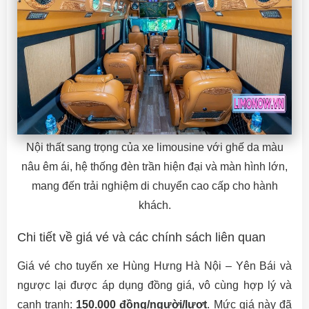
Nội thất sang trọng của xe limousine với ghế da màu
nâu êm ái, hệ thống đèn trần hiện đại và màn hình lớn,
mang đến trải nghiệm di chuyển cao cấp cho hành
khách.
Chi tiết về giá vé và các chính sách liên quan
Giá vé cho tuyến xe Hùng Hưng Hà Nội – Yên Bái và
ngược lại được áp dụng đồng giá, vô cùng hợp lý và
cạnh tranh:
150.000 đồng/người/lượt
. Mức giá này đã