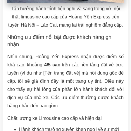
Tận hưởng hành trình tiện nghi và sang trọng với nội
thất limousine cao cấp của Hoàng Yến Express trên
tuyến Hà Nội – Lào Cai, mang lại trải nghiệm đẳng cấp.
Những ưu điểm nổi bật được khách hàng ghi
nhận
Nhìn chung, Hoàng Yến Express nhận được điểm số
khá cao, khoảng
4/5 sao
trên các nền tảng đặt vé trực
tuyến (ví dụ như [Tên trang đặt vé] mà nội dung gốc đề
cập, tôi sẽ giả định đây là một trang uy tín). Điều này
cho thấy sự hài lòng của phần lớn hành khách đối với
dịch vụ của nhà xe. Các ưu điểm thường được khách
hàng nhắc đến bao gồm:
Chất lượng xe Limousine cao cấp và hiện đại
Hành khách thường xuyên khen ngợi về sự mới