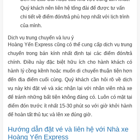
Quý khách nên liên hệ tổng đài để được tư vấn
chi tiết về điểm đón/trả phù hợp nhất với lịch trình
của mình.
Dịch vụ trung chuyển và lưu ý
Hoàng Yến Express cũng có thể cung cấp dịch vụ trung
chuyển trong bán kính nhất định tại các điểm đón/trả
chính. Điều này đặc biệt hữu ích cho hành khách có
hành lý cồng kềnh hoặc muốn di chuyển thuận tiện hơn
đến địa điểm cuối cùng. Quý khách cần hỏi rõ về dịch
vụ này khi đặt vé và xác nhận lại với nhân viên nhà xe
để tránh những bất tiện không đáng có. Luôn có mặt tại
điểm đón trước ít nhất 15-30 phút so với giờ khởi hành
để hoàn tất thủ tục và lên xe đúng giờ.
Hướng dẫn đặt vé và liên hệ với Nhà xe
Hoàng Yến Express