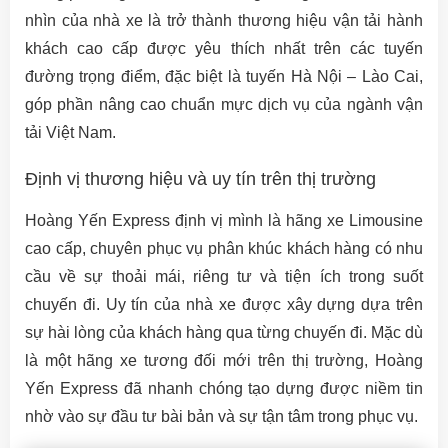
nhìn của nhà xe là trở thành thương hiệu vận tải hành
khách cao cấp được yêu thích nhất trên các tuyến
đường trọng điểm, đặc biệt là tuyến Hà Nội – Lào Cai,
góp phần nâng cao chuẩn mực dịch vụ của ngành vận
tải Việt Nam.
Định vị thương hiệu và uy tín trên thị trường
Hoàng Yến Express định vị mình là hãng xe Limousine
cao cấp, chuyên phục vụ phân khúc khách hàng có nhu
cầu về sự thoải mái, riêng tư và tiện ích trong suốt
chuyến đi. Uy tín của nhà xe được xây dựng dựa trên
sự hài lòng của khách hàng qua từng chuyến đi. Mặc dù
là một hãng xe tương đối mới trên thị trường, Hoàng
Yến Express đã nhanh chóng tạo dựng được niềm tin
nhờ vào sự đầu tư bài bản và sự tận tâm trong phục vụ.