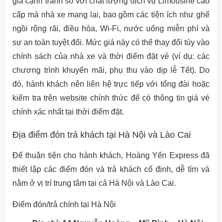
giá cạnh tranh so với chất lượng dịch vụ Limousine cao
cấp mà nhà xe mang lại, bao gồm các tiện ích như ghế
ngồi rộng rãi, điều hòa, Wi-Fi, nước uống miễn phí và
sự an toàn tuyệt đối. Mức giá này có thể thay đổi tùy vào
chính sách của nhà xe và thời điểm đặt vé (ví dụ: các
chương trình khuyến mãi, phụ thu vào dịp lễ Tết). Do
đó, hành khách nên liên hệ trực tiếp với tổng đài hoặc
kiểm tra trên website chính thức để có thông tin giá vé
chính xác nhất tại thời điểm đặt.
Địa điểm đón trả khách tại Hà Nội và Lào Cai
Để thuận tiện cho hành khách, Hoàng Yến Express đã
thiết lập các điểm đón và trả khách cố định, dễ tìm và
nằm ở vị trí trung tâm tại cả Hà Nội và Lào Cai.
Điểm đón/trả chính tại Hà Nội