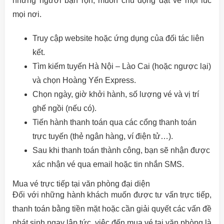
những người bận rộn, muốn chủ động đặt vé mọi lúc
mọi nơi.
Truy cập website hoặc ứng dụng của đối tác liên
kết.
Tìm kiếm tuyến Hà Nội – Lào Cai (hoặc ngược lại)
và chọn Hoàng Yến Express.
Chọn ngày, giờ khởi hành, số lượng vé và vị trí
ghế ngồi (nếu có).
Tiến hành thanh toán qua các cổng thanh toán
trực tuyến (thẻ ngân hàng, ví điện tử…).
Sau khi thanh toán thành công, bạn sẽ nhận được
xác nhận vé qua email hoặc tin nhắn SMS.
Mua vé trực tiếp tại văn phòng đại diện
Đối với những hành khách muốn được tư vấn trực tiếp,
thanh toán bằng tiền mặt hoặc cần giải quyết các vấn đề
phát sinh ngay lập tức, việc đến mua vé tại văn phòng là