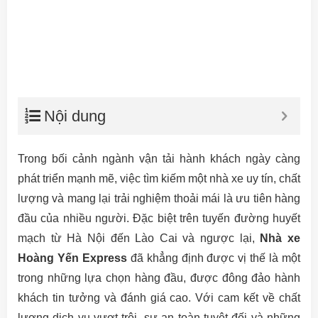
Nội dung
Trong bối cảnh ngành vận tải hành khách ngày càng
phát triển mạnh mẽ, việc tìm kiếm một nhà xe uy tín, chất
lượng và mang lại trải nghiệm thoải mái là ưu tiên hàng
đầu của nhiều người. Đặc biệt trên tuyến đường huyết
mạch từ Hà Nội đến Lào Cai và ngược lại,
Nhà xe
Hoàng Yến Express
đã khẳng định được vị thế là một
trong những lựa chọn hàng đầu, được đông đảo hành
khách tin tưởng và đánh giá cao. Với cam kết về chất
lượng dịch vụ vượt trội, sự an toàn tuyệt đối và những