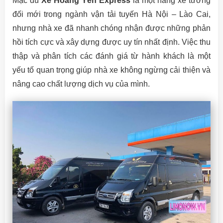
Mặc dù
Xe Hoàng Yến Express
là một hãng xe tương
đối mới trong ngành vận tải tuyến Hà Nội – Lào Cai,
nhưng nhà xe đã nhanh chóng nhận được những phản
hồi tích cực và xây dựng được uy tín nhất định. Việc thu
thập và phân tích các đánh giá từ hành khách là một
yếu tố quan trọng giúp nhà xe không ngừng cải thiện và
nâng cao chất lượng dịch vụ của mình.