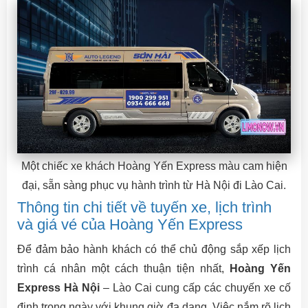
Một chiếc xe khách Hoàng Yến Express màu cam hiện
đại, sẵn sàng phục vụ hành trình từ Hà Nội đi Lào Cai.
Thông tin chi tiết về tuyến xe, lịch trình
và giá vé của Hoàng Yến Express
Để đảm bảo hành khách có thể chủ động sắp xếp lịch
trình cá nhân một cách thuận tiện nhất,
Hoàng Yến
Express Hà Nội
– Lào Cai cung cấp các chuyến xe cố
định trong ngày với khung giờ đa dạng. Việc nắm rõ lịch