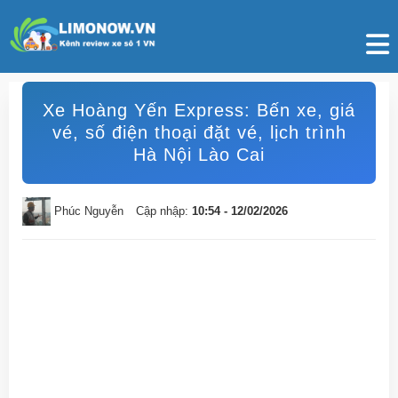
Xe Hoàng Yến Express: Bến xe, giá
vé, số điện thoại đặt vé, lịch trình
Hà Nội Lào Cai
Phúc Nguyễn
Cập nhập:
10:54 - 12/02/2026