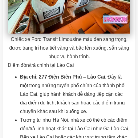
Chiếc xe Ford Transit Limousine màu đen sang trọng,
được trang trí họa tiết vàng và bậc lên xuống, sẵn sàng
phục vụ hành trình.
Điểm đón/trả chính tại Lào Cai
Địa chỉ: 277 Điện Biên Phủ – Lào Cai
. Đây là
một trong những tuyến phố chính của thành phố
Lào Cai, giúp hành khách dễ dàng tiếp cận các
địa điểm du lịch, khách sạn hoặc các điểm trung
chuyển khác sau khi xuống xe.
Tương tự như Hà Nội, nhà xe có thể có các điểm
đón/trả linh hoạt khác tại Lào Cai như Ga Lào Cai,
Bến xe Lào Cai hoặc các khu vực trung tâm khác.