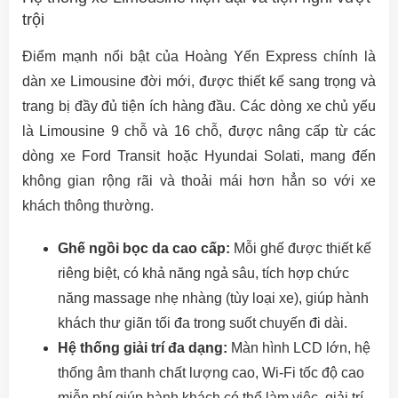
trội
Điểm mạnh nổi bật của Hoàng Yến Express chính là
dàn xe Limousine đời mới, được thiết kế sang trọng và
trang bị đầy đủ tiện ích hàng đầu. Các dòng xe chủ yếu
là Limousine 9 chỗ và 16 chỗ, được nâng cấp từ các
dòng xe Ford Transit hoặc Hyundai Solati, mang đến
không gian rộng rãi và thoải mái hơn hẳn so với xe
khách thông thường.
Ghế ngồi bọc da cao cấp:
Mỗi ghế được thiết kế
riêng biệt, có khả năng ngả sâu, tích hợp chức
năng massage nhẹ nhàng (tùy loại xe), giúp hành
khách thư giãn tối đa trong suốt chuyến đi dài.
Hệ thống giải trí đa dạng:
Màn hình LCD lớn, hệ
thống âm thanh chất lượng cao, Wi-Fi tốc độ cao
miễn phí giúp hành khách có thể làm việc, giải trí