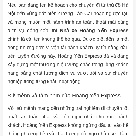
Nếu bạn đang lên kế hoạch cho chuyến đi từ thủ đô Hà
Nội đến vùng đất biên cương Lào Cai hoặc ngược lại,
và mong muốn một hành trình an toàn, thoải mái cùng
dịch vụ đẳng cấp, thì
Nhà xe Hoàng Yến Express
chính là cái tên không thể bỏ qua. Được biết đến là một
trong những đơn vị vận tải hành khách uy tín hàng đầu
trên tuyến đường này, Hoàng Yến Express đã và đang
xây dựng một thương hiệu vững chắc trong lòng khách
hàng bằng chất lượng dịch vụ vượt trội và sự chuyên
nghiệp trong từng khâu hoạt động.
Sứ mệnh và tầm nhìn của Hoàng Yến Express
Với sứ mệnh mang đến những trải nghiệm di chuyển tốt
nhất, an toàn nhất và tiện nghi nhất cho mọi hành
khách, Hoàng Yến Express không ngừng đầu tư vào hệ
thống phương tiện và chất lượng đội ngũ nhân sự. Tầm