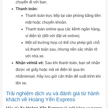
chuyến đi với bạn.
Thanh toán:
Thanh toán trực tiếp tại văn phòng bằng tiền
mặt hoặc chuyển khoản.
Thanh toán online qua các kênh ngân hàng,
ví điện tử (đối với đặt vé online).
Một số trường hợp có thể cho phép giữ chỗ
và thanh toán sau, nhưng nên xác nhận rõ
với nhà xe.
Nhận vé/mã vé:
Sau khi thanh toán, bạn sẽ nhận
được vé giấy hoặc mã vé điện tử qua tin
nhắn/email. Hãy lưu giữ cẩn thận để xuất trình khi
lên xe.
Trải nghiệm dịch vụ và đánh giá từ hành
khách về Hoàng Yến Express