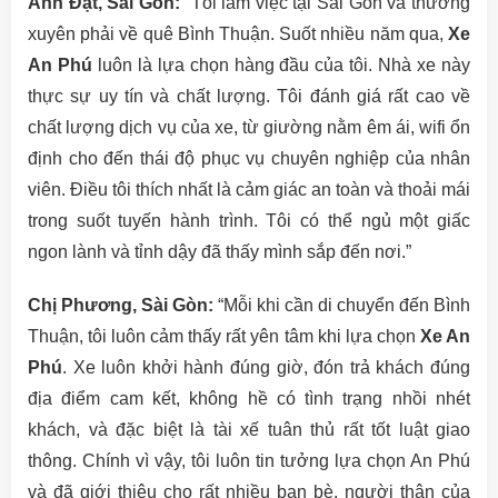
Anh Đạt, Sài Gòn:
“Tôi làm việc tại Sài Gòn và thường
xuyên phải về quê Bình Thuận. Suốt nhiều năm qua,
Xe
An Phú
luôn là lựa chọn hàng đầu của tôi. Nhà xe này
thực sự uy tín và chất lượng. Tôi đánh giá rất cao về
chất lượng dịch vụ của xe, từ giường nằm êm ái, wifi ổn
định cho đến thái độ phục vụ chuyên nghiệp của nhân
viên. Điều tôi thích nhất là cảm giác an toàn và thoải mái
trong suốt tuyến hành trình. Tôi có thể ngủ một giấc
ngon lành và tỉnh dậy đã thấy mình sắp đến nơi.”
Chị Phương, Sài Gòn:
“Mỗi khi cần di chuyển đến Bình
Thuận, tôi luôn cảm thấy rất yên tâm khi lựa chọn
Xe An
Phú
. Xe luôn khởi hành đúng giờ, đón trả khách đúng
địa điểm cam kết, không hề có tình trạng nhồi nhét
khách, và đặc biệt là tài xế tuân thủ rất tốt luật giao
thông. Chính vì vậy, tôi luôn tin tưởng lựa chọn An Phú
và đã giới thiệu cho rất nhiều bạn bè, người thân của