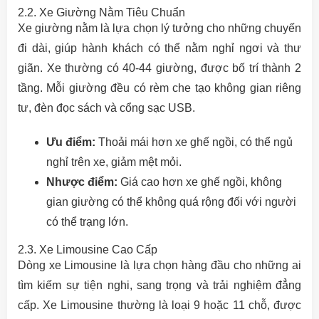
2.2. Xe Giường Nằm Tiêu Chuẩn
Xe giường nằm là lựa chọn lý tưởng cho những chuyến
đi dài, giúp hành khách có thể nằm nghỉ ngơi và thư
giãn. Xe thường có 40-44 giường, được bố trí thành 2
tầng. Mỗi giường đều có rèm che tạo không gian riêng
tư, đèn đọc sách và cổng sạc USB.
Ưu điểm:
Thoải mái hơn xe ghế ngồi, có thể ngủ
nghỉ trên xe, giảm mệt mỏi.
Nhược điểm:
Giá cao hơn xe ghế ngồi, không
gian giường có thể không quá rộng đối với người
có thể trạng lớn.
2.3. Xe Limousine Cao Cấp
Dòng xe Limousine là lựa chọn hàng đầu cho những ai
tìm kiếm sự tiện nghi, sang trọng và trải nghiệm đẳng
cấp. Xe Limousine thường là loại 9 hoặc 11 chỗ, được