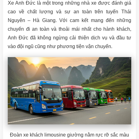
Xe Anh Đức là một trong những nhà xe được đánh giá
cao về chất lượng và sự an toàn trên tuyến Thái
Nguyên – Hà Giang. Với cam kết mang đến những
chuyến đi an toàn và thoải mái nhất cho hành khách,
Anh Đức đã không ngừng cải thiện dịch vụ và đầu tư
vào đội ngũ cũng như phương tiện vận chuyển.
Đoàn xe khách limousine giường nằm rực rỡ sắc màu