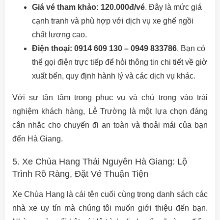
Giá vé tham khảo:
120.000đ/vé
. Đây là mức giá
cạnh tranh và phù hợp với dịch vụ xe ghế ngồi
chất lượng cao.
Điện thoại:
0914 609 130 – 0949 833786
. Bạn có
thể gọi điện trực tiếp để hỏi thông tin chi tiết về giờ
xuất bến, quy định hành lý và các dịch vụ khác.
Với sự tận tâm trong phục vụ và chú trọng vào trải
nghiệm khách hàng, Lễ Trường là một lựa chọn đáng
cân nhắc cho chuyến đi an toàn và thoải mái của bạn
đến Hà Giang.
5. Xe Chùa Hang Thái Nguyên Hà Giang: Lộ
Trình Rõ Ràng, Đặt Vé Thuận Tiện
Xe Chùa Hang là cái tên cuối cùng trong danh sách các
nhà xe uy tín mà chúng tôi muốn giới thiệu đến bạn.