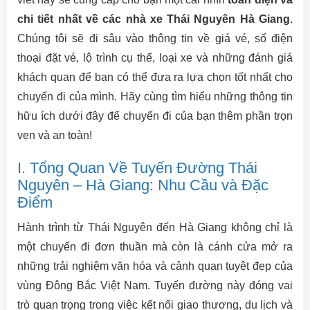
chi tiết nhất về các nhà xe Thái Nguyên Hà Giang
.
Chúng tôi sẽ đi sâu vào thông tin về giá vé, số điện
thoại đặt vé, lộ trình cụ thể, loại xe và những đánh giá
khách quan để bạn có thể đưa ra lựa chọn tốt nhất cho
chuyến đi của mình. Hãy cùng tìm hiểu những thông tin
hữu ích dưới đây để chuyến đi của bạn thêm phần trọn
vẹn và an toàn!
I. Tổng Quan Về Tuyến Đường Thái
Nguyên – Hà Giang: Nhu Cầu và Đặc
Điểm
Hành trình từ Thái Nguyên đến Hà Giang không chỉ là
một chuyến đi đơn thuần mà còn là cánh cửa mở ra
những trải nghiệm văn hóa và cảnh quan tuyệt đẹp của
vùng Đông Bắc Việt Nam. Tuyến đường này đóng vai
trò quan trọng trong việc kết nối giao thương, du lịch và