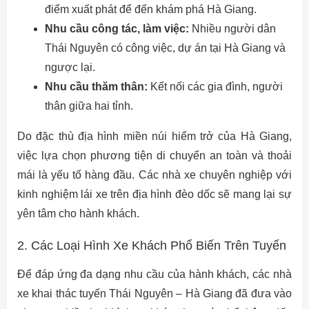
điểm xuất phát để đến khám phá Hà Giang.
Nhu cầu công tác, làm việc:
Nhiều người dân
Thái Nguyên có công việc, dự án tại Hà Giang và
ngược lại.
Nhu cầu thăm thân:
Kết nối các gia đình, người
thân giữa hai tỉnh.
Do đặc thù địa hình miền núi hiểm trở của Hà Giang,
việc lựa chọn phương tiện di chuyển an toàn và thoải
mái là yếu tố hàng đầu. Các nhà xe chuyên nghiệp với
kinh nghiệm lái xe trên địa hình đèo dốc sẽ mang lại sự
yên tâm cho hành khách.
2. Các Loại Hình Xe Khách Phổ Biến Trên Tuyến
Để đáp ứng đa dạng nhu cầu của hành khách, các nhà
xe khai thác tuyến Thái Nguyên – Hà Giang đã đưa vào