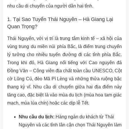
nhu cầu di chuyển của người dân hai tỉnh.
1. Tại Sao Tuyến Thái Nguyên – Hà Giang Lại
Quan Trọng?
Thái Nguyên, với vị trí là trung tâm kinh tế – xã hội của
vùng trung du miền núi phía Bắc, là điểm trung chuyển
lý tưởng cho nhiều tuyến đường đi các tỉnh phía Bắc.
Trong khi đó, Hà Giang nổi tiếng với Cao nguyên đá
Đồng Văn – Công viên địa chất toàn cầu UNESCO, Cột
cờ Lũng Cú, đèo Mã Pì Lèng và những thửa ruộng bậc
thang kỳ vĩ. Nhu cầu di chuyển giữa hai địa điểm này
tăng cao, đặc biệt là vào mùa du lịch (mùa hoa tam giác
mạch, mùa lúa chín) hoặc các dịp lễ Tết.
Nhu cầu du lịch:
Hàng ngàn du khách từ Thái
Nguyên và các tỉnh lân cận chọn Thái Nguyên làm