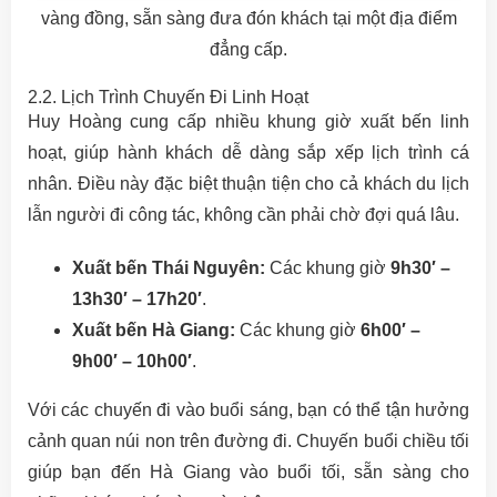
vàng đồng, sẵn sàng đưa đón khách tại một địa điểm
đẳng cấp.
2.2. Lịch Trình Chuyến Đi Linh Hoạt
Huy Hoàng cung cấp nhiều khung giờ xuất bến linh
hoạt, giúp hành khách dễ dàng sắp xếp lịch trình cá
nhân. Điều này đặc biệt thuận tiện cho cả khách du lịch
lẫn người đi công tác, không cần phải chờ đợi quá lâu.
Xuất bến Thái Nguyên:
Các khung giờ
9h30′ –
13h30′ – 17h20′
.
Xuất bến Hà Giang:
Các khung giờ
6h00′ –
9h00′ – 10h00′
.
Với các chuyến đi vào buổi sáng, bạn có thể tận hưởng
cảnh quan núi non trên đường đi. Chuyến buổi chiều tối
giúp bạn đến Hà Giang vào buổi tối, sẵn sàng cho