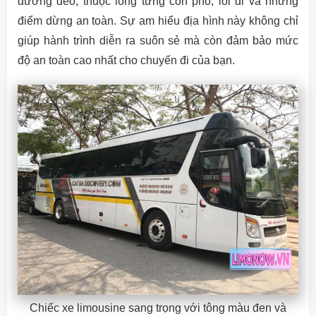
đường đèo, thuộc lòng từng con phố, lối đi và những
điểm dừng an toàn. Sự am hiểu địa hình này không chỉ
giúp hành trình diễn ra suôn sẻ mà còn đảm bảo mức
độ an toàn cao nhất cho chuyến đi của bạn.
Chiếc xe limousine sang trọng với tông màu đen và