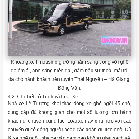
Khoang xe limousine giường nằm sang trọng với ghế
da êm ái, ánh sáng hiện đại, đảm bảo sự thoải mái tối
đa cho hành khách trên tuyến Thái Nguyên – Hà Giang,
Đồng Văn.
4.2. Chi Tiết Lộ Trình và Loại Xe
Nhà xe Lễ Trường khai thác dòng xe ghế ngồi 45 chỗ,
cung cấp đủ không gian cho một số lượng lớn hành
khách di chuyển cùng lúc. Loại xe này phù hợp với các
chuyến đi có đông người hoặc các đoàn du lịch nhỏ. Dù
là xe ghế ngồi, nhà xe vẫn đảm bảo không gian sạch sẽ,