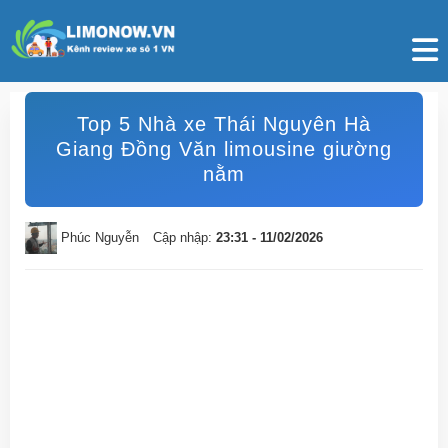
Top 5 Nhà xe Thái Nguyên Hà
Giang Đồng Văn limousine giường
nằm
Phúc Nguyễn
Cập nhập:
23:31 - 11/02/2026