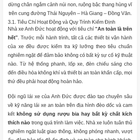
dừng chân ngắm cảnh núi non, ruộng bậc thang hùng vĩ
trên cung đường Thái Nguyên – Hà Giang – Đồng Văn.
3.1. Tiêu Chí Hoạt Động và Quy Trình Kiểm Định
Nhà xe Anh Đức hoạt động với tiêu chí
“An toàn là trên
hết”
. Trước mỗi hành trình, tất cả các thiết bị vận hành
của xe đều được kiểm tra kỹ lưỡng theo tiêu chuẩn
nghiêm ngặt để đảm bảo không có bất kỳ sự cố kỹ thuật
nào. Từ hệ thống phanh, lốp xe, đèn chiếu sáng cho
đến điều hòa không khí và thiết bị an toàn khẩn cấp, mọi
thứ đều phải hoạt động hoàn hảo.
Đội ngũ lái xe của Anh Đức được đào tạo chuyên sâu
về kỹ năng lái xe an toàn trên địa hình đèo dốc và cam
kết
không sử dụng rượu bia hay bất kỳ chất kích
thích nào
trong quá trình làm việc. Nhà xe luôn tuân thủ
nghiêm ngặt luật giao thông, không phóng nhanh, vượt