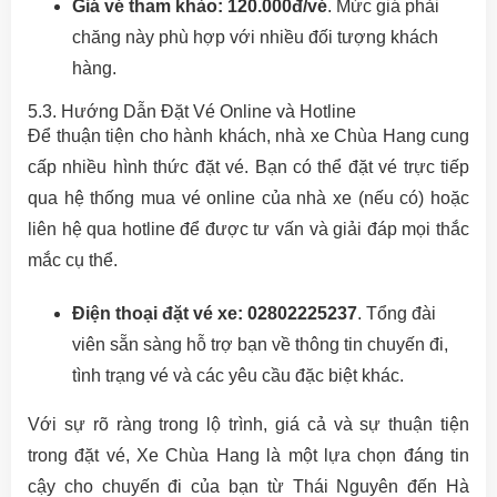
Giá vé tham khảo:
120.000đ/vé
. Mức giá phải
chăng này phù hợp với nhiều đối tượng khách
hàng.
5.3. Hướng Dẫn Đặt Vé Online và Hotline
Để thuận tiện cho hành khách, nhà xe Chùa Hang cung
cấp nhiều hình thức đặt vé. Bạn có thể đặt vé trực tiếp
qua hệ thống mua vé online của nhà xe (nếu có) hoặc
liên hệ qua hotline để được tư vấn và giải đáp mọi thắc
mắc cụ thể.
Điện thoại đặt vé xe:
02802225237
. Tổng đài
viên sẵn sàng hỗ trợ bạn về thông tin chuyến đi,
tình trạng vé và các yêu cầu đặc biệt khác.
Với sự rõ ràng trong lộ trình, giá cả và sự thuận tiện
trong đặt vé, Xe Chùa Hang là một lựa chọn đáng tin
cậy cho chuyến đi của bạn từ Thái Nguyên đến Hà