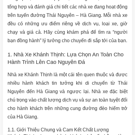
tổng hợp và đánh giá chi tiết các nhà xe đang hoạt động
trên tuyến đường Thái Nguyên – Hà Giang. Mỗi nhà xe
đều có những ưu điểm riêng về dịch vụ, loại xe, giờ
chạy và giá cả. Hãy cùng khám phá để tìm ra “người
bạn đồng hành” lý tưởng cho chuyến đi sắp tới của bạn.
1. Nhà Xe Khánh Thịnh: Lựa Chọn An Toàn Cho
Hành Trình Lên Cao Nguyên Đá
Nhà xe Khánh Thịnh là một cái tên quen thuộc và được
nhiều hành khách tin tưởng khi di chuyển từ Thái
Nguyên đến Hà Giang và ngược lại. Nhà xe đặc biệt
chú trọng vào chất lượng dịch vụ và sự an toàn tuyệt đối
cho hành khách trên những cung đường đèo hiểm trở
của Hà Giang.
1.1. Giới Thiệu Chung và Cam Kết Chất Lượng