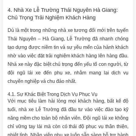
4. Nhà Xe Lễ Trường Thái Nguyên Hà Giang:
Chú Trọng Trải Nghiệm Khách Hàng
Dù là một trong những nhà xe tương đối mới trên tuyến
Thái Nguyên – Hà Giang, Lễ Trường đã nhanh chóng
tạo dựng được niềm tin và sự yêu mến của hành khách
nhờ vào việc đặt trải nghiệm khách hàng lên hàng đầu.
Nhà xe này đặc biệt chú trọng đến yếu tố con người, từ
đội ngũ lái xe đến phụ xe, nhằm mang lại dịch vụ
chuyên nghiệp và chu đáo nhất.
4.1. Sự Khác Biệt Trong Dịch Vụ Phục Vụ
Với mục tiêu làm hài lòng mọi khách hàng, bất kể độ
tuổi, nhà xe Lễ Trường đã đầu tư vào việc đào tạo kỹ
năng mềm cho toàn bộ nhân viên. Đội ngũ lái xe không
chỉ vững tay lái mà còn có thái độ phục vụ thân thiện,
nhiệt tình. Nhân viên phụ xe luôn sẵn sàng hỗ trợ hành