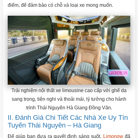
điểm, để đảm bảo có chỗ và loại xe mong muốn.
Trải nghiệm nội thất xe limousine cao cấp với ghế da
sang trọng, tiện nghi và thoải mái, lý tưởng cho hành
trình Thái Nguyên Hà Giang Đồng Văn.
II. Đánh Giá Chi Tiết Các Nhà Xe Uy Tín
Tuyến Thái Nguyên – Hà Giang
Để giúp bạn đưa ra quyết định sáng suốt,
Limonow
đã