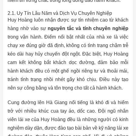
niềm tin vững chắc trong lòng đông đảo hành khách.
2.1. Uy Tín Lâu Năm và Dịch Vụ Chuyên Nghiệp
Huy Hoàng luôn nhận được sự tín nhiệm cao từ khách
hàng nhờ vào sự
nguyên tắc và tính chuyên nghiệp
trong vận hành. Điểm nổi bật nhất của nhà xe là việc
chạy xe đúng giờ đã định, không có tình trạng chậm trễ
kéo dài hay hủy chuyến đột ngột. Đặc biệt, Huy Hoàng
cam kết không bắt khách dọc đường, đảm bảo mỗi
hành khách đều có một ghế ngồi riêng tư và thoải mái,
tránh tình trạng nhồi nhét gây khó chịu. Điều này tạo
nên sự công bằng và tôn trọng cho tất cả hành khách.
Cung đường lên Hà Giang nổi tiếng là khó đi và hiểm
trở với nhiều khúc cua tay áo, dốc cao. Đội ngũ nhân
viên lái xe của Huy Hoàng đều là những người có kinh
nghiệm dày dặn, được đào tạo bài bản về kỹ năng lái xe