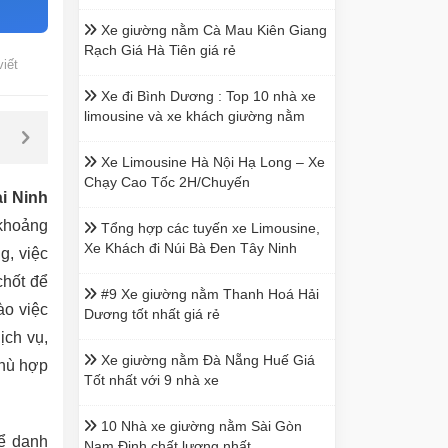
Xe giường nằm Cà Mau Kiên Giang
Rạch Giá Hà Tiên giá rẻ
viết
Xe đi Bình Dương : Top 10 nhà xe
limousine và xe khách giường nằm
Xe Limousine Hà Nội Hạ Long – Xe
Chạy Cao Tốc 2H/Chuyến
i Ninh
 khoảng
Tổng hợp các tuyến xe Limousine,
Xe Khách đi Núi Bà Đen Tây Ninh
g, việc
chốt để
#9 Xe giường nằm Thanh Hoá Hải
ào việc
Dương tốt nhất giá rẻ
ịch vụ,
Xe giường nằm Đà Nẵng Huế Giá
phù hợp
Tốt nhất với 9 nhà xe
10 Nhà xe giường nằm Sài Gòn
hể danh
Nam Định chất lượng nhất