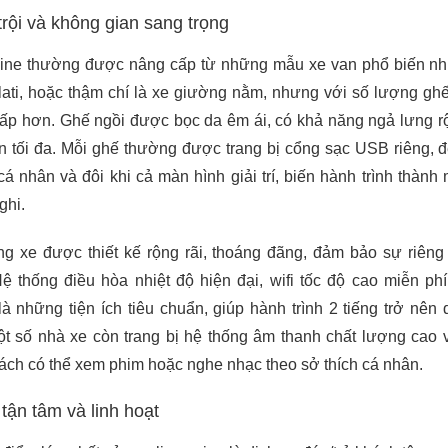
trội và không gian sang trọng
ine thường được nâng cấp từ những mẫu xe van phổ biến n
lati, hoặc thậm chí là xe giường nằm, nhưng với số lượng ghế
ấp hơn. Ghế ngồi được bọc da êm ái, có khả năng ngả lưng rộ
n tối đa. Mỗi ghế thường được trang bị cổng sạc USB riêng, 
 nhân và đôi khi cả màn hình giải trí, biến hành trình thành m
ghi.
ng xe được thiết kế rộng rãi, thoáng đãng, đảm bảo sự riêng
ệ thống điều hòa nhiệt độ hiện đại, wifi tốc độ cao miễn ph
à những tiện ích tiêu chuẩn, giúp hành trình 2 tiếng trở nên 
ột số nhà xe còn trang bị hệ thống âm thanh chất lượng cao
ách có thể xem phim hoặc nghe nhạc theo sở thích cá nhân.
 tận tâm và linh hoạt