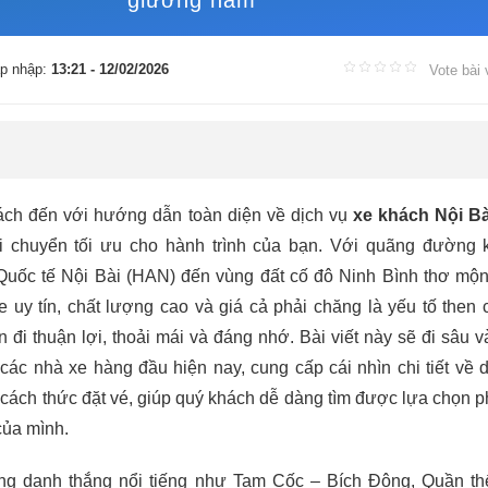
giường nằm
p nhập:
13:21 - 12/02/2026
Vote bài 
ch đến với hướng dẫn toàn diện về dịch vụ
xe khách Nội Bà
i chuyển tối ưu cho hành trình của bạn. Với quãng đường
uốc tế Nội Bài (HAN) đến vùng đất cố đô Ninh Bình thơ mộn
 uy tín, chất lượng cao và giá cả phải chăng là yếu tố then 
đi thuận lợi, thoải mái và đáng nhớ. Bài viết này sẽ đi sâu v
 các nhà xe hàng đầu hiện nay, cung cấp cái nhìn chi tiết về d
 và cách thức đặt vé, giúp quý khách dễ dàng tìm được lựa chọn 
của mình.
ng danh thắng nổi tiếng như Tam Cốc – Bích Động, Quần t