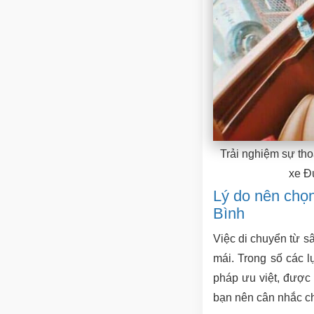
Trải nghiệm sự tho
xe Đ
Lý do nên chọn
Bình
Việc di chuyển từ sâ
mái. Trong số các l
pháp ưu việt, được
bạn nên cân nhắc ch