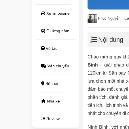
Xe limousine
Phúc Nguyễn
Cậ
Giường nằm
Nội dung
Vé tàu
Chào mừng quý khá
Bình
– giải pháp d
Vận chuyển
120km từ Sân bay Q
lựa chọn một nhà xe
Bến xe
đảm bảo một chuyến 
phân tích, đánh giá
Nhà xe
tiện ích, lịch trình
nhất cho chuyến đi 
Review
Ninh Bình, với nhữ