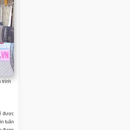
 trình
xế được
ôn tuân
ên được