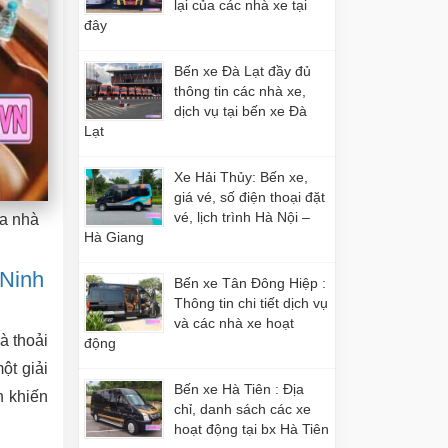
lại của các nhà xe tại
đây
Bến xe Đà Lạt đầy đủ
thông tin các nhà xe,
dịch vụ tại bến xe Đà
Lạt
Xe Hải Thủy: Bến xe,
giá vé, số điện thoại đặt
vé, lịch trình Hà Nội –
ủa nhà
Hà Giang
 Ninh
Bến xe Tân Đông Hiệp :
Thông tin chi tiết dịch vụ
và các nhà xe hoạt
à thoải
động
ột giải
Bến xe Hà Tiên : Địa
h khiến
chỉ, danh sách các xe
hoạt động tại bx Hà Tiên