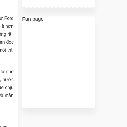
hư Ford
Fan page
 ít hơn
ng rãi,
đèn đọc
ột trải
 tư cho
í, nước
dễ chịu
 và màn