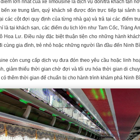
điểm lớn nhất của xe limousine là dịch vụ đón/trả khách tận nơ
a bến xe trung tâm, quý khách sẽ được đón trực tiếp tại sảnh 
ại các cột đợi quy định của từng nhà ga) và trả tại các điểm tr
hí là tại khách sạn, các điểm du lịch lớn như Tam Cốc, Tràng A
ô Hoa Lư. Điều này đặc biệt thuận tiện cho những hành khá
 đi cùng gia đình, trẻ nhỏ hoặc những người lần đầu đến Ninh Bì
ine còn cung cấp dịch vụ đưa đón theo yêu cầu hoặc linh hoạ
ình, giảm thiểu thời gian chờ đợi và tối ưu hóa thời gian di chu
 có thêm thời gian để chuẩn bị cho hành trình khám phá Ninh B