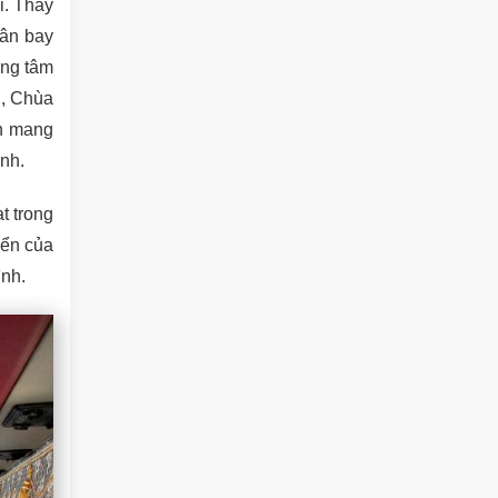
i. Thay
sân bay
ung tâm
n, Chùa
ch mang
nh.
t trong
yển của
ình.