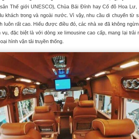
 sản Thế giới UNESCO), Chùa Bái Đính hay Cố đô Hoa Lư, 
u khách trong và ngoài nước. Vì vậy, nhu cầu di chuyển từ 
nh luôn rất cao. Hiểu được điều đó, các nhà xe đã không ngừ
 vụ, đặc biệt là với dòng xe limousine cao cấp, mang lại trải
loại hình vận tải truyền thống.