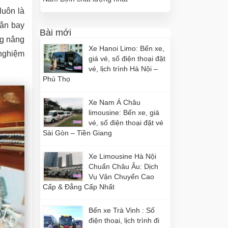
luôn là
sân bay
Bài mới
ng nâng
Xe Hanoi Limo: Bến xe,
 nghiệm
giá vé, số điện thoại đặt
vé, lịch trình Hà Nội –
Phú Thọ
Xe Nam Á Châu
limousine: Bến xe, giá
vé, số điện thoại đặt vé
Sài Gòn – Tiền Giang
Xe Limousine Hà Nội
Chuẩn Châu Âu: Dịch
Vụ Vận Chuyển Cao
Cấp & Đẳng Cấp Nhất
Bến xe Trà Vinh : Số
điện thoại, lịch trình đi