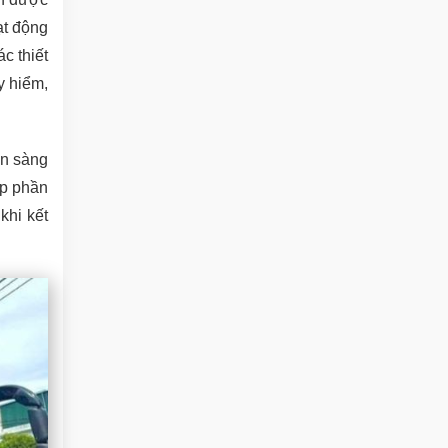
ạt động
c thiết
y hiểm,
ẵn sàng
óp phần
khi kết