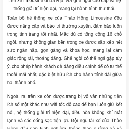
trên xe limousine đi Bà Rịa, với ghế ngồi cao cấp và hệ
thống giải trí hiện đại, mang lại hành trình thư thái.
Toàn bộ hệ thống xe của Thảo Hồng Limousine đều
được nâng cấp và bảo trì thường xuyên, đảm bảo luôn
trong tình trạng tốt nhất. Mặc dù có tổng cộng 16 chỗ
ngồi, nhưng không gian bên trong xe được sắp xếp hết
sức ngăn nắp, gọn gàng và khoa học, mang lại cảm
giác rộng rãi, thoáng đãng. Ghế ngồi có thể ngả gập tùy
ý, cho phép hành khách dễ dàng điều chỉnh để có tư thế
thoải mái nhất, đặc biệt hữu ích cho hành trình dài giữa
hai thành phố.
Ngoài ra, trên xe còn được trang bị vô vàn những tiện
ích số một khác như wifi tốc độ cao để bạn luôn giữ kết
nối, hệ thống giải trí hiện đại, điều hòa không khí mát
lạnh và các cổng sạc tiện lợi. Đội ngũ tài xế của Thảo
Hồng dày dặn kinh nghiệm, thông thạo đường xá và