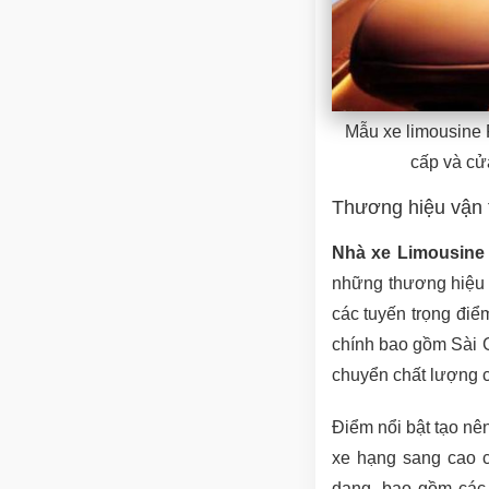
Mẫu xe limousine F
cấp và cửa
Thương hiệu vận 
Nhà xe Limousine
những thương hiệu v
các tuyến trọng điể
chính bao gồm Sài 
chuyển chất lượng 
Điểm nổi bật tạo nê
xe hạng sang cao c
dạng, bao gồm các 