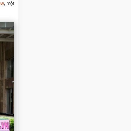
ow
, một