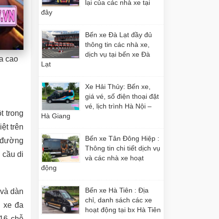
lại của các nhà xe tại
đây
Bến xe Đà Lạt đầy đủ
thông tin các nhà xe,
dịch vụ tại bến xe Đà
da cao
Lạt
Xe Hải Thủy: Bến xe,
giá vé, số điện thoại đặt
vé, lịch trình Hà Nội –
t trong
Hà Giang
ệt trên
Bến xe Tân Đông Hiệp :
n đường
Thông tin chi tiết dịch vụ
 cầu di
và các nhà xe hoạt
động
Bến xe Hà Tiên : Địa
và dàn
chỉ, danh sách các xe
i xe đa
hoạt động tại bx Hà Tiên
 16 chỗ