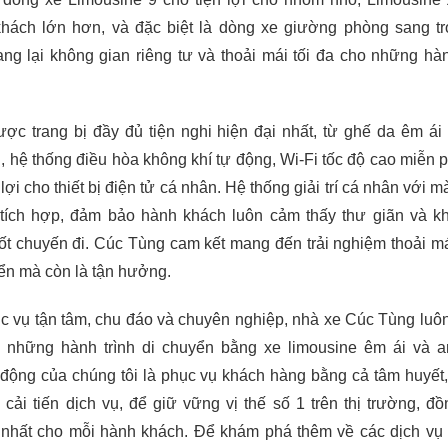
khách lớn hơn, và đặc biệt là dòng xe giường phòng sang t
g lại không gian riêng tư và thoải mái tối đa cho những hàn
ợc trang bị đầy đủ tiện nghi hiện đại nhất, từ ghế da êm ái
, hệ thống điều hòa không khí tự động, Wi-Fi tốc độ cao miễn p
ợi cho thiết bị điện tử cá nhân. Hệ thống giải trí cá nhân với m
ích hợp, đảm bảo hành khách luôn cảm thấy thư giãn và kh
t chuyến đi. Cúc Tùng cam kết mang đến trải nghiệm thoải má
yển mà còn là tận hưởng.
 vụ tận tâm, chu đáo và chuyên nghiệp, nhà xe Cúc Tùng luôn
những hành trình di chuyển bằng xe limousine êm ái và a
ộng của chúng tôi là phục vụ khách hàng bằng cả tâm huyết
ải tiến dịch vụ, để giữ vững vị thế số 1 trên thị trường, đồ
o nhất cho mỗi hành khách. Để khám phá thêm về các dịch vụ 