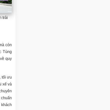
 trải
 mà còn
úc Tùng
 về quy
 tối ưu
i xế và
chuyên
u chuẩn
 khách