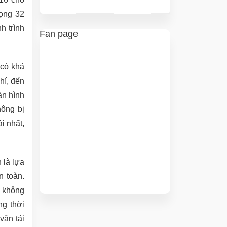
rọng 32
h trình
Fan page
 có khả
hí, đến
àn hình
ông bị
i nhất,
 là lựa
n toàn.
, không
ng thời
vận tải