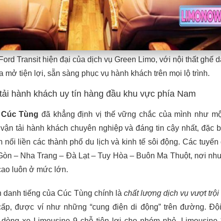
ord Transit hiện đại của dịch vụ Green Limo, với nội thất ghế 
 mở tiện lợi, sẵn sàng phục vụ hành khách trên mọi lộ trình.
tải hành khách uy tín hàng đầu khu vực phía Nam
 Cúc Tùng
đã khẳng định vị thế vững chắc của mình như mộ
ận tải hành khách chuyên nghiệp và đáng tin cậy nhất, đặc bi
m nối liền các thành phố du lịch và kinh tế sôi động. Các tuyế
Gòn – Nha Trang – Đà Lạt – Tuy Hòa – Buôn Ma Thuột, nơi nhu
cao luôn ở mức lớn.
n danh tiếng của Cúc Tùng chính là
chất lượng dịch vụ vượt trội
ấp, được ví như những “cung điện di động” trên đường. Độ
dòng xe Limousine 9 chỗ tiện lợi cho nhóm nhỏ, Limousine