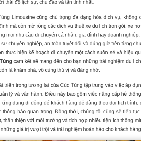
 thái độ lịch sự, chu đáo và tận tình nhất.
ùng Limousine cũng chú trọng đa dạng hóa dịch vụ, không c
định mà còn mở rộng các dịch vụ thuê xe du lịch trọn gói, xe h
ng mọi nhu cầu di chuyển cá nhân, gia đình hay doanh nghiệp
 sự chuyên nghiệp, an toàn tuyệt đối và đúng giờ trên từng chu
ôn thực hiện kế hoạch di chuyển một cách suôn sẻ và hiệu q
 Tùng
cam kết sẽ mang đến cho bạn những trải nghiệm du lịc
 còn là khám phá, vô cùng thú vị và đáng nhớ.
 triển trong tương lai của Cúc Tùng tập trung vào việc áp dụ
quản lý và vận hành. Điều này bao gồm việc nâng cấp hệ thống
ển ứng dụng di động để khách hàng dễ dàng theo dõi lịch trình, 
 thông báo quan trọng. Đồng thời, chúng tôi cũng sẽ tiếp tục
, thân thiện với môi trường và tích hợp nhiều tiện ích thông m
những giá trị vượt trội và trải nghiệm hoàn hảo cho khách hàng