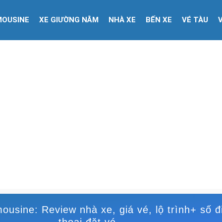
MOUSINE
XE GIƯỜNG NẰM
NHÀ XE
BẾN XE
VÉ TÀU
ousine: Review nhà xe, giá vé, lộ trình+ số đ