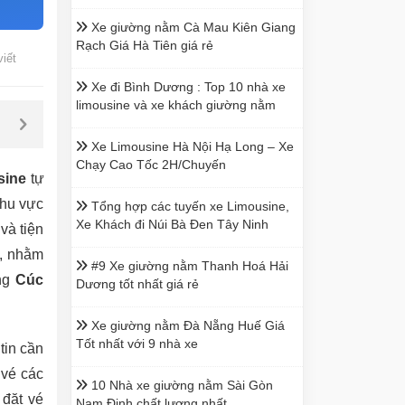
Xe giường nằm Cà Mau Kiên Giang
Rạch Giá Hà Tiên giá rẻ
viết
Xe đi Bình Dương : Top 10 nhà xe
limousine và xe khách giường nằm
Xe Limousine Hà Nội Hạ Long – Xe
Chạy Cao Tốc 2H/Chuyến
sine
tự
khu vực
Tổng hợp các tuyến xe Limousine,
Xe Khách đi Núi Bà Đen Tây Ninh
và tiện
n, nhằm
#9 Xe giường nằm Thanh Hoá Hải
ùng
Cúc
Dương tốt nhất giá rẻ
Xe giường nằm Đà Nẵng Huế Giá
Tốt nhất với 9 nhà xe
tin cần
 vé các
10 Nhà xe giường nằm Sài Gòn
 đặt vé
Nam Định chất lượng nhất