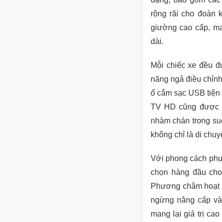
rộng rãi cho đoàn 
giường cao cấp, man
dài.
Mỗi chiếc xe đều đư
năng ngả điều chỉnh
ổ cắm sạc USB tiện l
TV HD cũng được t
nhàm chán trong suố
không chỉ là di chu
Với phong cách phục
chọn hàng đầu cho 
Phương châm hoạt đ
ngừng nâng cấp và c
mang lại giá trị ca