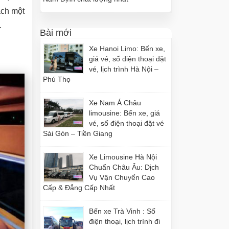
ạch một
.
Bài mới
Xe Hanoi Limo: Bến xe,
giá vé, số điện thoại đặt
vé, lịch trình Hà Nội –
Phú Thọ
Xe Nam Á Châu
limousine: Bến xe, giá
vé, số điện thoại đặt vé
Sài Gòn – Tiền Giang
Xe Limousine Hà Nội
Chuẩn Châu Âu: Dịch
Vụ Vận Chuyển Cao
Cấp & Đẳng Cấp Nhất
Bến xe Trà Vinh : Số
điện thoại, lịch trình đi