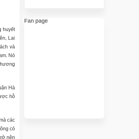
Fan page
g huyết
ên, Lai
hách và
Nam. Nó
 thương
Quận Hà
được hỗ
 mà các
hông có
trở nên