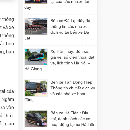
lại của các nhà xe tại
đây
ừ thông
Bến xe Đà Lạt đầy đủ
thông tin các nhà xe,
t và xe
dịch vụ tại bến xe Đà
t thông
Lạt
các bến
Xe Hải Thủy: Bến xe,
ng, bạn
giá vé, số điện thoại đặt
vé, lịch trình Hà Nội –
Hà Giang
Bến xe Tân Đông Hiệp :
Thông tin chi tiết dịch vụ
tải của
và các nhà xe hoạt
ớc Ngầm
động
đưa vào
Bến xe Hà Tiên : Địa
tổ chức
chỉ, danh sách các xe
ắc giao
hoạt động tại bx Hà Tiên