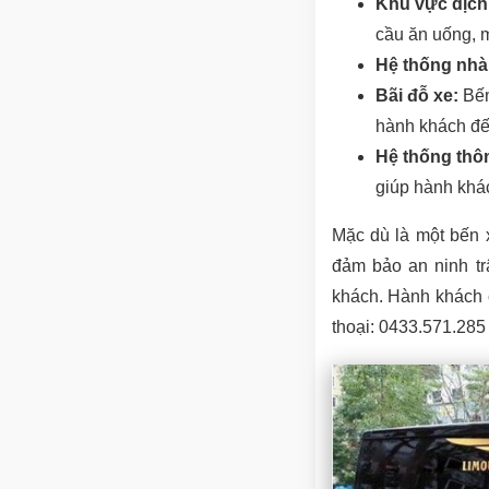
Khu vực dịch
cầu ăn uống, 
Hệ thống nhà 
Bãi đỗ xe:
Bến
hành khách đế
Hệ thống thôn
giúp hành khác
Mặc dù là một bến x
đảm bảo an ninh trậ
khách. Hành khách c
thoại: 0433.571.285