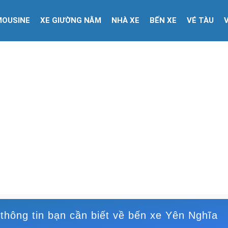
MOUSINE
XE GIƯỜNG NẰM
NHÀ XE
BẾN XE
VÉ TÀU
thông tin bạn cần biết về bến xe Yên Nghĩa