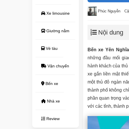
Phúc Nguyễn
Cậ
Xe limousine
Giường nằm
Nội dung
Vé tàu
Bến xe Yên Nghĩa
những đầu mối giao
hành khách của thủ đ
Vận chuyển
xe gắn liền mật thi
một thủ đô ngàn nă
Bến xe
thành phố không chỉ
phần quan trọng vào
Nhà xe
với các tỉnh, thành
Review