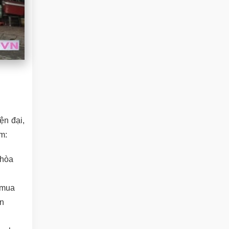
ện đại,
m:
 hòa
 mua
ện