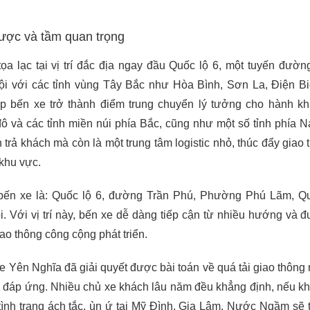
n lược và tầm quan trọng
a lạc tại vị trí đắc địa ngay đầu Quốc lộ 6, một tuyến đườn
ội với các tỉnh vùng Tây Bắc như Hòa Bình, Sơn La, Điện Bi
iúp bến xe trở thành điểm trung chuyển lý tưởng cho hành k
ô và các tỉnh miền núi phía Bắc, cũng như một số tỉnh phía 
 trả khách mà còn là một trung tâm logistic nhỏ, thúc đẩy giao
 khu vực.
 bến xe là: Quốc lộ 6, đường Trần Phú, Phường Phú Lãm, 
. Với vị trí này, bến xe dễ dàng tiếp cận từ nhiều hướng và 
ao thông công cộng phát triển.
e Yên Nghĩa đã giải quyết được bài toán về quá tải giao thông
ể đáp ứng. Nhiều chủ xe khách lâu năm đều khẳng định, nếu k
ình trạng ách tắc, ùn ứ tại Mỹ Đình, Gia Lâm, Nước Ngầm sẽ 