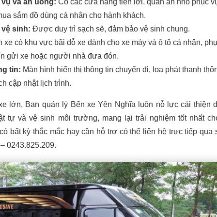
 vụ và ăn uống:
Có các cửa hàng tiện lợi, quán ăn nhỏ phục v
mua sắm đồ dùng cá nhân cho hành khách.
vệ sinh:
Được duy trì sạch sẽ, đảm bảo vệ sinh chung.
 xe có khu vực bãi đỗ xe dành cho xe máy và ô tô cá nhân, phụ
n gửi xe hoặc người nhà đưa đón.
g tin:
Màn hình hiển thị thông tin chuyến đi, loa phát thanh thô
h cập nhật lịch trình.
e lớn, Ban quản lý Bến xe Yên Nghĩa luôn nỗ lực cải thiện d
t tự và vệ sinh môi trường, mang lại trải nghiệm tốt nhất c
ó bất kỳ thắc mắc hay cần hỗ trợ có thể liên hệ trực tiếp qua 
 – 0243.825.209.