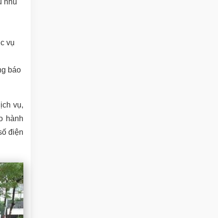
ụ nhu
c vụ
ng báo
ịch vụ,
ho hành
số điện