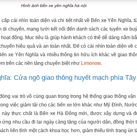
Hình ảnh bến xe yên nghĩa hà nội
 cấp cái nhìn toàn diện và chi tiết nhất về Bến xe Yên Nghĩa, t
ến di chuyển, mạng lưới kết nối đến danh sách các tuyến xe buý
g hoạt động. Mục tiêu là giúp hành khách có thể dễ dàng nắm bắ
 chuyển hiệu quả và an toàn nhất. Để có cái nhìn toàn diện về 
ến xe Yên Nghĩa và nhiều thông tin hữu ích khác về giao thô
êm trên các nền tảng chuyên biệt như
Limonow
.
hĩa: Cửa ngõ giao thông huyết mạch phía Tây
đóng vai trò vô cùng quan trọng trong hệ thống giao thông vận 
 trong việc giảm tải cho các bến xe lớn khác như Mỹ Đình, Nư
 này thực chất là Bến xe Hà Đông mới, được xây dựng và 
ứng nhu cầu đi lại ngày càng tăng của người dân, đồng thời 
hách liên tỉnh một cách khoa học hơn, giảm thiểu tình trạng ùn t