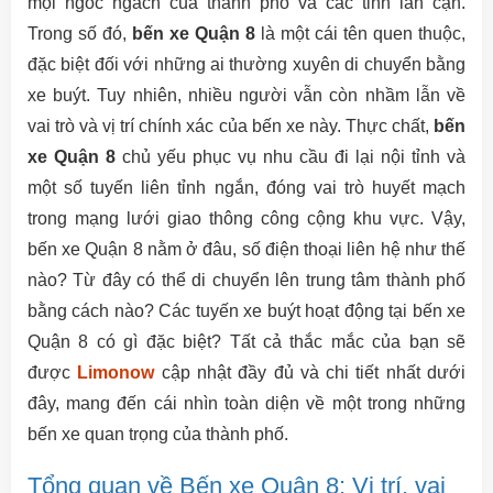
mọi ngóc ngách của thành phố và các tỉnh lân cận.
Trong số đó,
bến xe Quận 8
là một cái tên quen thuộc,
đặc biệt đối với những ai thường xuyên di chuyển bằng
xe buýt. Tuy nhiên, nhiều người vẫn còn nhầm lẫn về
vai trò và vị trí chính xác của bến xe này. Thực chất,
bến
xe Quận 8
chủ yếu phục vụ nhu cầu đi lại nội tỉnh và
một số tuyến liên tỉnh ngắn, đóng vai trò huyết mạch
trong mạng lưới giao thông công cộng khu vực. Vậy,
bến xe Quận 8 nằm ở đâu, số điện thoại liên hệ như thế
nào? Từ đây có thể di chuyển lên trung tâm thành phố
bằng cách nào? Các tuyến xe buýt hoạt động tại bến xe
Quận 8 có gì đặc biệt? Tất cả thắc mắc của bạn sẽ
được
Limonow
cập nhật đầy đủ và chi tiết nhất dưới
đây, mang đến cái nhìn toàn diện về một trong những
bến xe quan trọng của thành phố.
Tổng quan về Bến xe Quận 8: Vị trí, vai