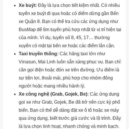
Xe buýt:
Đây là lựa chọn tiết kiệm nhất. Có nhiều
tuyến xe buýt đi qua hoặc có điểm dừng gần Bến
xe Quận 8. Bạn có thể tra cứu các ứng dụng như
BusMap để tìm tuyến phù hợp nhất từ vị trí hiện tại
của mình. Ví dụ, tuyến số 8, 45, 17… thường
xuyên có mặt tại bến xe hoặc các điểm lân cận.
Taxi truyền thống:
Các hãng taxi lớn như
Vinasun, Mai Linh luôn sẵn sàng phục vụ. Bạn chỉ
cần gọi điện hoặc đón xe trên đường. Ưu điểm là
sự tiện lợi, thoải mái, phù hợp cho nhóm đông
người hoặc mang nhiều hành lý.
Xe công nghệ (Grab, Gojek, Be):
Các ứng dụng
gọi xe như Grab, Gojek, Be đã trở nên cực kỳ phổ
biến. Bạn có thể dễ dàng đặt xe ô tô hoặc xe máy
qua ứng dụng, biết trước giá cước và lộ trình. Đây
là lựa chọn linh hoạt, nhanh chóng và minh bạch.