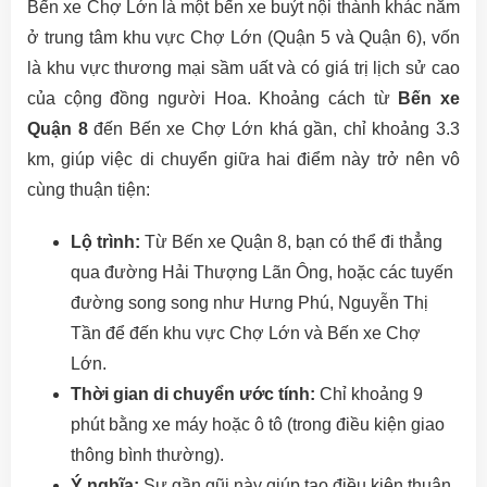
Bến xe Chợ Lớn là một bến xe buýt nội thành khác nằm
ở trung tâm khu vực Chợ Lớn (Quận 5 và Quận 6), vốn
là khu vực thương mại sầm uất và có giá trị lịch sử cao
của cộng đồng người Hoa. Khoảng cách từ
Bến xe
Quận 8
đến Bến xe Chợ Lớn khá gần, chỉ khoảng 3.3
km, giúp việc di chuyển giữa hai điểm này trở nên vô
cùng thuận tiện:
Lộ trình:
Từ Bến xe Quận 8, bạn có thể đi thẳng
qua đường Hải Thượng Lãn Ông, hoặc các tuyến
đường song song như Hưng Phú, Nguyễn Thị
Tần để đến khu vực Chợ Lớn và Bến xe Chợ
Lớn.
Thời gian di chuyển ước tính:
Chỉ khoảng 9
phút bằng xe máy hoặc ô tô (trong điều kiện giao
thông bình thường).
Ý nghĩa:
Sự gần gũi này giúp tạo điều kiện thuận