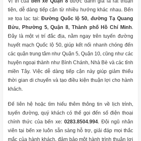
Vị trí của
bến xe Quận 8
được đánh giá là rất thuận
tiện, dễ dàng tiếp cận từ nhiều hướng khác nhau. Bến
xe tọa lạc tại:
Đường Quốc lộ 50, đường Tạ Quang
Bửu, Phường 5, Quận 8, Thành phố Hồ Chí Minh
.
Đây là một vị trí đắc địa, nằm ngay trên tuyến đường
huyết mạch Quốc lộ 50, giúp kết nối nhanh chóng đến
các quận trung tâm như Quận 5, Quận 10, cũng như các
huyện ngoại thành như Bình Chánh, Nhà Bè và các tỉnh
miền Tây. Việc dễ dàng tiếp cận này giúp giảm thiểu
thời gian di chuyển và tạo điều kiện thuận lợi cho hành
khách.
Để liên hệ hoặc tìm hiểu thêm thông tin về lịch trình,
tuyến đường, quý khách có thể gọi đến số điện thoại
chính thức của bến xe:
0283.8504.994
. Đội ngũ nhân
viên tại bến xe luôn sẵn sàng hỗ trợ, giải đáp mọi thắc
mắc của hành khách, đảm bảo một hành trình thuận lợi